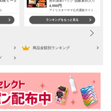
扇風機/ヒータ
密封新鮮パック 脱酸素剤入り
0WW
米 お米 低温製法米 アイリスオ
4,980円
ーヤマ [食品]
ト
アイリスオーヤマ公式通販サイト アイリスプラザ
ランキングをもっと見る
商品金額別ランキング
グ