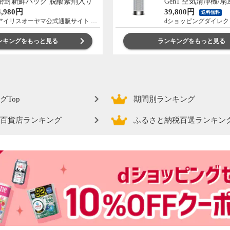
密封新鮮パック 脱酸素剤入り
Gen1 空気清浄機/
米 お米 低温製法米 アイリスオ
ー/暖房 首振り HP1
4,980円
39,800円
送料無料
ーヤマ [食品]
アイリスオーヤマ公式通販サイト アイリスプラザ
dショッピングダイレク
ンキングをもっと見る
ランキングをもっと見る
グTop
期間別ランキング
百貨店ランキング
ふるさと納税百選ランキン