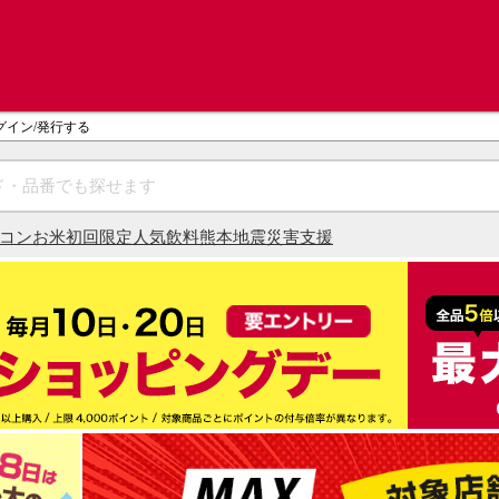
グイン/発行する
コン
お米
初回限定
人気飲料
熊本地震災害支援