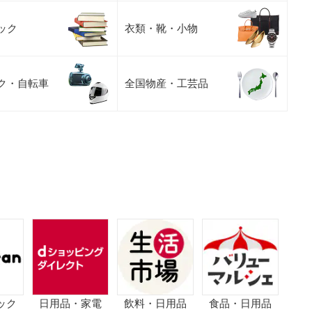
ック
衣類・靴・小物
ク・自転車
全国物産・工芸品
ック
日用品・家電
飲料・日用品
食品・日用品