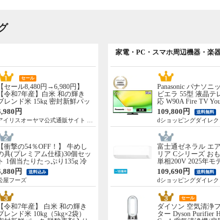
グ
家電・PC・スマホ周辺機器・楽
セール
【セール8,480円→6,980円】
Panasonic パナソニ
【令和7年産】白米 和の輝き
ビエラ 55型 液晶テ
ブレンド米 15kg 密封新鮮パッ
応 W90A Fire TV You
ク 脱酸素剤入り 米 お米 低温
Netflix 【配送のみ
6,980円
109,800円
送料無料
製法米 アイリスオーヤマ [食
先渡し】 ［正規取扱店
アイリスオーヤマ公式通販サイト アイリスプラザ
dショッピングダイレク
品]
55W90A
【衝撃の54％OFF！】 牛めし
富士通ゼネラル エア
の具(プレミアム仕様)30個セッ
リア Cシリーズ おも
ト 1個当たりたっぷり135g 冷
単相200V 2025年
凍食品 松屋牛丼 当店のイチオ
のみ 設置なし 軒先渡
6,880円
109,690円
送料込み
送料無料
シ 非常食
C565S2-W
松屋フーズ
dショッピングダイレク
セール
【令和7年産】 白米 和の輝き
ダイソン 空気清浄
ブレンド米 10kg（5kg×2袋）
ター Dyson Purifier 