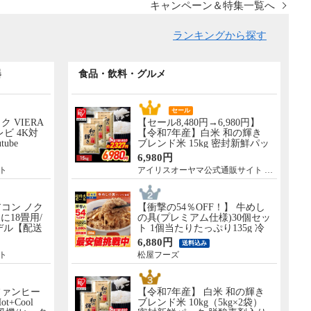
キャンペーン＆特集一覧へ
ランキングから探す
器
食品・飲料・グルメ
セール
ック VIERA
【セール8,480円→6,980円】
レビ 4K対
【令和7年産】白米 和の輝き
tube
ブレンド米 15kg 密封新鮮パッ
 設置なし 軒
ク 脱酸素剤入り 米 お米 低温
6,980円
］ TV-
製法米 アイリスオーヤマ [食
ト
アイリスオーヤマ公式通販サイト アイリスプラザ
品]
コン ノク
【衝撃の54％OFF！】 牛めし
に18畳用/
の具(プレミアム仕様)30個セッ
モデル【配送
ト 1個当たりたっぷり135g 冷
し】 AS-
凍食品 松屋牛丼 当店のイチオ
6,880円
送料込み
シ 非常食
ト
松屋フーズ
ファンヒー
【令和7年産】 白米 和の輝き
Hot+Cool
ブレンド米 10kg（5kg×2袋）