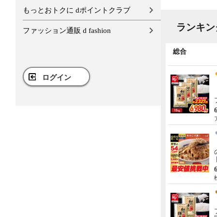
もっとおトクに dポイントクラブ
ランキン
ファッション通販 d fashion
全国物産・工芸品
総合
ログイン
【メガ盛り 飛騨牛入 バーベキ
ューセット 1kg 約4-5人前】
【冷凍】飛騨牛＆国産豚肉 焼
き肉セット 送料無料 バーベキ
5,980円
送料込み
ュー BBQ 焼肉 焼き肉 和牛 国
肉のひぐち
産 hrp
【メガ盛り 飛騨牛入 バーベキ
ューセット 1.45kg 約4-5人前】
【冷凍】 送料無料 飛騨牛＆国
産豚肉＆ 牛タン ＆ウインナー
8,280円
送料込み
1.45㎏ バーベキュー 焼き肉 焼
肉のひぐち
肉 銘柄和牛 国産豚 牛たん
BBQ 詰め合わせ
【A4-A5等級 飛騨牛 ヒレ ステ
ーキ 希少部位 5枚 化粧箱入 ソ