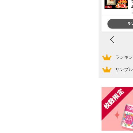
ース付 全国一律送料無料】約
130g×5枚 肉 ギフト 精肉 精肉
23,000円
送料込み
ギフト 内祝 御礼 銘柄和牛 黒
肉のひぐち
毛和牛 ぽっきり hrp
ランキングをもっと見る
ラ
ランキン
サンプル