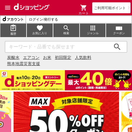
ご利用可能ポイント
カート
ログイン/発行する
お気に入り
検索
ジャンル
クーポン
履歴
検索
炭酸水
エアコン
お米
初回限定
人気飲料
熊本地震災害支援