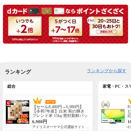
ランキングから探す
ランキング
総合
家電・PC・ス
セール
【セール8,480円→6,980円】
P
【令和7年産】白米 和の輝き
ビ
ブレンド米 15kg 密封新鮮パッ
応
ク 脱酸素剤入り 米 お米 低温
N
6,980円
1
製法米 アイリスオーヤマ [食
先
アイリスオーヤマ公式通販サイト アイリスプラザ
d
品]
5