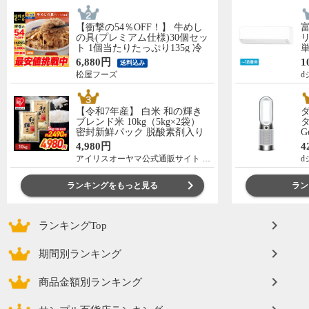
【衝撃の54％OFF！】 牛めし
の具(プレミアム仕様)30個セッ
リ
ト 1個当たりたっぷり135g 冷
単
凍食品 松屋牛丼 当店のイチオ
の
6,880円
1
送料込み
シ 非常食
C
松屋フーズ
d
【令和7年産】 白米 和の輝き
ブレンド米 10kg（5kg×2袋）
タ
密封新鮮パック 脱酸素剤入り
G
米 お米 低温製法米 アイリスオ
ー
4,980円
4
ーヤマ [食品]
アイリスオーヤマ公式通販サイト アイリスプラザ
d
ランキングをもっと見る
ラン
ランキングTop
期間別ランキング
商品金額別ランキング