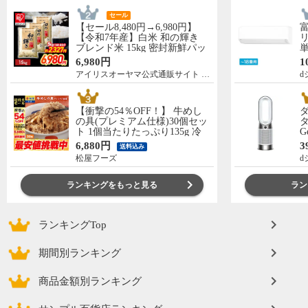
セール
【セール8,480円→6,980円】
【令和7年産】白米 和の輝き
リ
ブレンド米 15kg 密封新鮮パッ
単
ク 脱酸素剤入り 米 お米 低温
の
6,980円
1
製法米 アイリスオーヤマ [食
C
アイリスオーヤマ公式通販サイト アイリスプラザ
d
品]
【衝撃の54％OFF！】 牛めし
の具(プレミアム仕様)30個セッ
タ
ト 1個当たりたっぷり135g 冷
G
凍食品 松屋牛丼 当店のイチオ
ー
6,880円
3
送料込み
シ 非常食
松屋フーズ
d
ランキングをもっと見る
ラン
ランキングTop
期間別ランキング
商品金額別ランキング