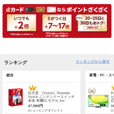
ランキングから探す
ランキング
総合
家電・PC・ス
任天堂 ［Switch］Nintendo
P
Switch ニンテンドースイッチ
ビ
本体 有機ELモデル Joy-
応
Con(L)/(R)ホワイト NSW ホン
N
47,980円
1
タイ 【送料550円対象品】
先
dショッピングダイレクト
d
HEG-S-KAAAA
5