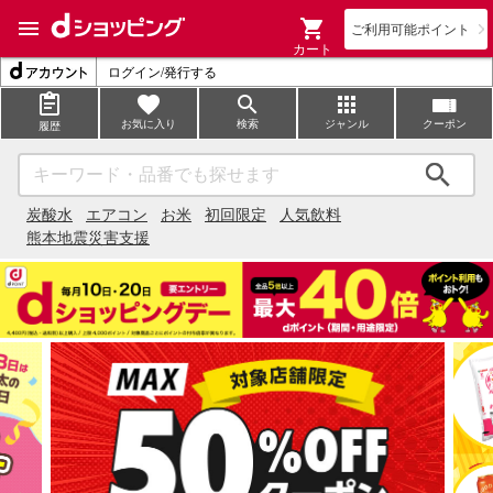
ご利用可能ポイント
カート
ログイン/発行する
お気に入り
検索
ジャンル
クーポン
履歴
検索
炭酸水
エアコン
お米
初回限定
人気飲料
熊本地震災害支援