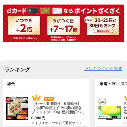
ランキングから探す
ランキング
総合
家電・PC・ス
セール
【セール8,480円→6,980円】
P
【令和7年産】白米 和の輝き
ビ
ブレンド米 15kg 密封新鮮パッ
応
ク 脱酸素剤入り 米 お米 低温
N
6,980円
1
製法米 アイリスオーヤマ [食
先
アイリスオーヤマ公式通販サイト アイリスプラザ
d
品]
5