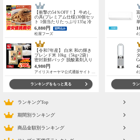
【衝撃の54％OFF！】 牛めし
の具(プレミアム仕様)30個セッ
リ
ト 1個当たりたっぷり135g 冷
単
凍食品 松屋牛丼 当店のイチオ
の
6,880円
1
送料込み
シ 非常食
C
松屋フーズ
d
【令和7年産】 白米 和の輝き
ブレンド米 10kg（5kg×2袋）
タ
密封新鮮パック 脱酸素剤入り
G
米 お米 低温製法米 アイリスオ
ー
4,980円
4
ーヤマ [食品]
アイリスオーヤマ公式通販サイト アイリスプラザ
d
ランキングをもっと見る
ラン
ランキングTop
期間別ランキング
商品金額別ランキング