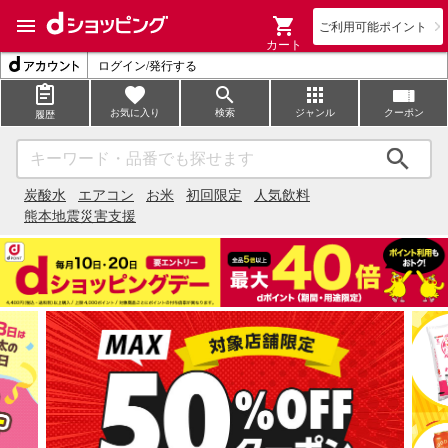
ご利用可能ポイント
カート
ログイン/発行する
お気に入り
検索
ジャンル
クーポン
履歴
検索
炭酸水
エアコン
お米
初回限定
人気飲料
熊本地震災害支援