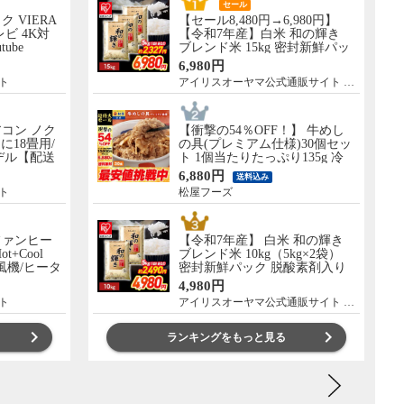
セール
ック VIERA
【セール8,480円→6,980円】
レビ 4K対
【令和7年産】白米 和の輝き
tube
ブレンド米 15kg 密封新鮮パッ
 設置なし 軒
ク 脱酸素剤入り 米 お米 低温
6,980円
］ TV-
製法米 アイリスオーヤマ [食
ト
アイリスオーヤマ公式通販サイト アイリスプラザ
品]
コン ノク
【衝撃の54％OFF！】 牛めし
に18畳用/
の具(プレミアム仕様)30個セッ
モデル【配送
ト 1個当たりたっぷり135g 冷
し】 AS-
凍食品 松屋牛丼 当店のイチオ
6,880円
送料込み
シ 非常食
ト
松屋フーズ
ファンヒー
【令和7年産】 白米 和の輝き
Hot+Cool
ブレンド米 10kg（5kg×2袋）
扇風機/ヒータ
密封新鮮パック 脱酸素剤入り
0WW
米 お米 低温製法米 アイリスオ
4,980円
ーヤマ [食品]
ト
アイリスオーヤマ公式通販サイト アイリスプラザ
ランキングをもっと見る