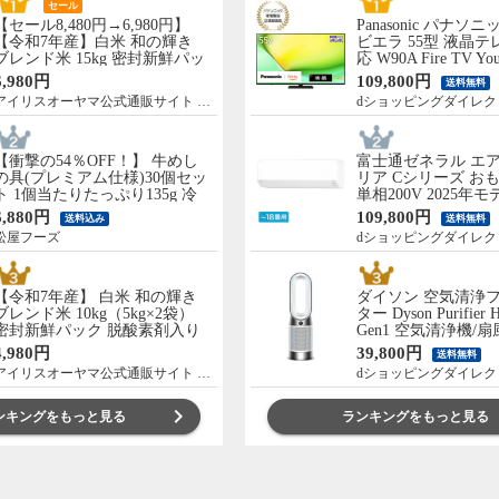
セール
【セール8,480円→6,980円】
Panasonic パナソニ
【令和7年産】白米 和の輝き
ビエラ 55型 液晶テ
ブレンド米 15kg 密封新鮮パッ
応 W90A Fire TV You
ク 脱酸素剤入り 米 お米 低温
Netflix 【配送のみ
6,980円
109,800円
送料無料
製法米 アイリスオーヤマ [食
先渡し】 ［正規取扱店
アイリスオーヤマ公式通販サイト アイリスプラザ
dショッピングダイレク
品]
55W90A
【衝撃の54％OFF！】 牛めし
富士通ゼネラル エア
の具(プレミアム仕様)30個セッ
リア Cシリーズ おも
ト 1個当たりたっぷり135g 冷
単相200V 2025年
凍食品 松屋牛丼 当店のイチオ
のみ 設置なし 軒先渡
6,880円
109,800円
送料込み
送料無料
シ 非常食
C565S2-W
松屋フーズ
dショッピングダイレク
【令和7年産】 白米 和の輝き
ダイソン 空気清浄
ブレンド米 10kg（5kg×2袋）
ター Dyson Purifier 
密封新鮮パック 脱酸素剤入り
Gen1 空気清浄機/
米 お米 低温製法米 アイリスオ
ー/暖房 首振り HP1
4,980円
39,800円
送料無料
ーヤマ [食品]
アイリスオーヤマ公式通販サイト アイリスプラザ
dショッピングダイレク
ンキングをもっと見る
ランキングをもっと見る