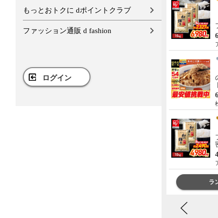
もっとおトクに dポイントクラブ
【メガ盛り 飛騨牛入 バーベキ
ューセット 1kg 約4-5人前】
【冷凍】飛騨牛＆国産豚肉 焼
ファッション通販 d fashion
き肉セット 送料無料 バーベキ
5,980円
送料込み
ュー BBQ 焼肉 焼き肉 和牛 国
肉のひぐち
産 hrp
【メガ盛り 飛騨牛入 バーベキ
ューセット 1.45kg 約4-5人前】
ログイン
【冷凍】 送料無料 飛騨牛＆国
産豚肉＆ 牛タン ＆ウインナー
8,280円
送料込み
1.45㎏ バーベキュー 焼き肉 焼
肉のひぐち
肉 銘柄和牛 国産豚 牛たん
BBQ 詰め合わせ
【A4-A5等級 飛騨牛 ヒレ ステ
ーキ 希少部位 5枚 化粧箱入 ソ
ース付 全国一律送料無料】約
130g×5枚 肉 ギフト 精肉 精肉
23,000円
送料込み
ギフト 内祝 御礼 銘柄和牛 黒
肉のひぐち
毛和牛 ぽっきり hrp
ランキングをもっと見る
ラ