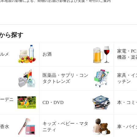
熊本地震の影響による、荷物のお届け影響および支援・寄付のご案内
から探す
家電・P
ルメ
お酒
機器・楽
医薬品・サプリ・コン
家具・イ
タクトレンズ
ッチン
ーデニ
CD・DVD
本・コミ
キッズ・ベビー・マタ
香水
車・バイ
ニティ