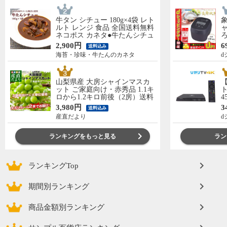
牛タン シチュー 180g×4袋 レト
ルト レンジ 食品 全国送料無料
ャ
ネコポス カネタ●牛たんシチュ
ー180g×4袋●k-03
飯
2,900円
6
送料込み
N
海苔・珍味・牛たんのカネタ
d
山梨県産 大房シャインマスカ
【
ット ご家庭向け・赤秀品 1.1キ
ト
ロから1.2キロ前後（2房）送料
4
無料 ぶどう ブドウ 種なしぶど
3,980円
3
送料込み
う 葡萄 ※クール便
産直だより
d
ランキングをもっと見る
ラン
ランキングTop
期間別ランキング
商品金額別ランキング