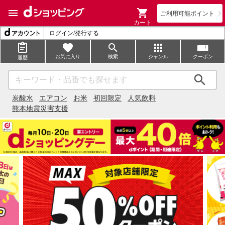
ご利用可能ポイント
カート
ログイン/発行する
お気に入り
検索
ジャンル
クーポン
履歴
検索
炭酸水
エアコン
お米
初回限定
人気飲料
熊本地震災害支援