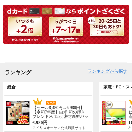
ランキングから探す
ランキング
総合
家電・PC・ス
セール
【セール8,480円→6,980円】
P
【令和7年産】白米 和の輝き
ビ
ブレンド米 15kg 密封新鮮パッ
応
ク 脱酸素剤入り 米 お米 低温
N
6,980円
1
製法米 アイリスオーヤマ [食
先
アイリスオーヤマ公式通販サイト アイリスプラザ
d
品]
5