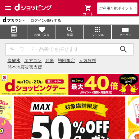
ご利用可能ポイント
カート
ログイン/発行する
お気に入り
検索
ジャンル
クーポン
履歴
検索
炭酸水
エアコン
お米
初回限定
人気飲料
熊本地震災害支援