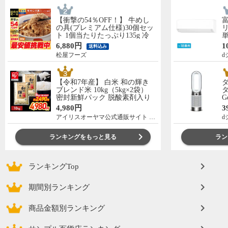
【衝撃の54％OFF！】 牛めし
の具(プレミアム仕様)30個セッ
リ
ト 1個当たりたっぷり135g 冷
単
凍食品 松屋牛丼 当店のイチオ
の
6,880円
1
送料込み
シ 非常食
C
松屋フーズ
d
【令和7年産】 白米 和の輝き
ブレンド米 10kg（5kg×2袋）
タ
密封新鮮パック 脱酸素剤入り
G
米 お米 低温製法米 アイリスオ
ー
4,980円
3
ーヤマ [食品]
アイリスオーヤマ公式通販サイト アイリスプラザ
d
ランキングをもっと見る
ラン
ランキングTop
期間別ランキング
商品金額別ランキング