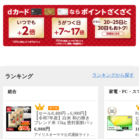
ランキングから探す
ランキング
総合
家電・PC・ス
セール
【セール8,480円→6,980円】
P
【令和7年産】白米 和の輝き
ビ
ブレンド米 15kg 密封新鮮パッ
応
ク 脱酸素剤入り 米 お米 低温
N
6,980円
1
製法米 アイリスオーヤマ [食
先
アイリスオーヤマ公式通販サイト アイリスプラザ
d
品]
5