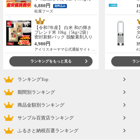
凍食品 松屋牛丼 当店のイチオ
の
6,880円
1
送料込み
シ 非常食
C
松屋フーズ
d
【令和7年産】 白米 和の輝き
ブレンド米 10kg（5kg×2袋）
タ
密封新鮮パック 脱酸素剤入り
G
米 お米 低温製法米 アイリスオ
ー
4,980円
3
ーヤマ [食品]
アイリスオーヤマ公式通販サイト アイリスプラザ
d
ランキングをもっと見る
ラン
ランキングTop
期間別ランキング
商品金額別ランキング
サンプル百貨店ランキング
ふるさと納税百選ランキング