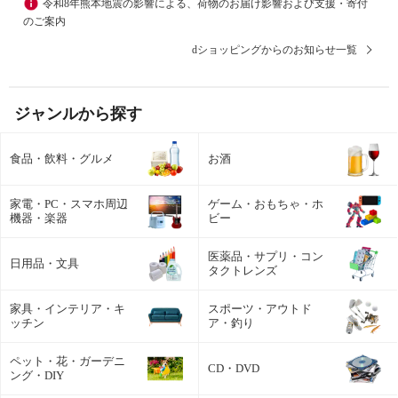
令和8年熊本地震の影響による、荷物のお届け影響および支援・寄付
のご案内
dショッピングからのお知らせ一覧
ジャンルから探す
食品・飲料・グルメ
お酒
家電・PC・スマホ周辺
ゲーム・おもちゃ・ホ
機器・楽器
ビー
医薬品・サプリ・コン
日用品・文具
タクトレンズ
家具・インテリア・キ
スポーツ・アウトド
ッチン
ア・釣り
ペット・花・ガーデニ
CD・DVD
ング・DIY