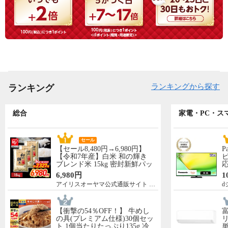
ランキングから探す
ランキング
総合
家電・PC・ス
セール
【セール8,480円→6,980円】
P
【令和7年産】白米 和の輝き
ビ
ブレンド米 15kg 密封新鮮パッ
応
ク 脱酸素剤入り 米 お米 低温
N
6,980円
1
製法米 アイリスオーヤマ [食
先
アイリスオーヤマ公式通販サイト アイリスプラザ
d
品]
5
【衝撃の54％OFF！】 牛めし
の具(プレミアム仕様)30個セッ
リ
ト 1個当たりたっぷり135g 冷
単