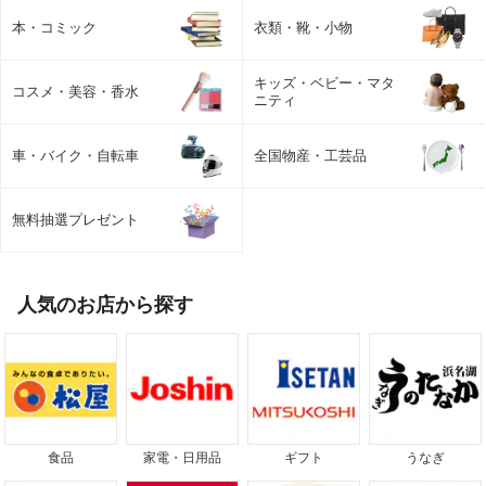
本・コミック
衣類・靴・小物
キッズ・ベビー・マタ
コスメ・美容・香水
ニティ
車・バイク・自転車
全国物産・工芸品
無料抽選プレゼント
人気のお店から探す
食品
家電・日用品
ギフト
うなぎ