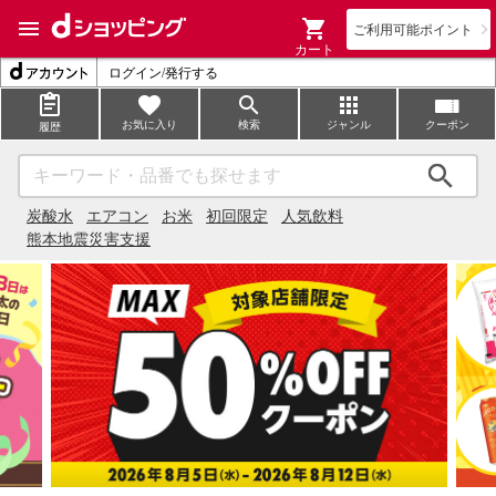
ご利用可能ポイント
カート
ログイン/発行する
お気に入り
検索
ジャンル
クーポン
履歴
検索
炭酸水
エアコン
お米
初回限定
人気飲料
熊本地震災害支援