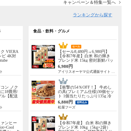
キャンペーン＆特集一覧へ
ランキングから探す
器
食品・飲料・グルメ
セール
ック VIERA
【セール8,480円→6,980円】
レビ 4K対
【令和7年産】白米 和の輝き
tube
ブレンド米 15kg 密封新鮮パッ
 設置なし 軒
ク 脱酸素剤入り 米 お米 低温
6,980円
］ TV-
製法米 アイリスオーヤマ [食
ト
アイリスオーヤマ公式通販サイト アイリスプラザ
品]
コン ノク
【衝撃の54％OFF！】 牛めし
に18畳用/
の具(プレミアム仕様)30個セッ
モデル【配送
ト 1個当たりたっぷり135g 冷
し】 AS-
凍食品 松屋牛丼 当店のイチオ
6,880円
送料込み
シ 非常食
ト
松屋フーズ
ファンヒー
【令和7年産】 白米 和の輝き
Hot+Cool
ブレンド米 10kg（5kg×2袋）