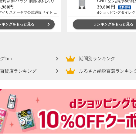
密封新鮮パック 脱酸素剤入り
Gen1 空気清浄機/
米 お米 低温製法米 アイリスオ
ー/暖房 首振り HP1
4,980円
39,800円
送料無料
ーヤマ [食品]
アイリスオーヤマ公式通販サイト アイリスプラザ
dショッピングダイレク
ンキングをもっと見る
ランキングをもっと見る
グTop
期間別ランキング
百貨店ランキング
ふるさと納税百選ランキン