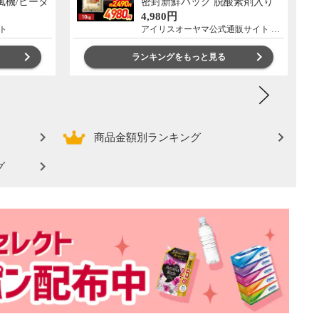
扇風機/ヒータ
密封新鮮パック 脱酸素剤入り
0WW
米 お米 低温製法米 アイリスオ
4,980円
ーヤマ [食品]
ト
アイリスオーヤマ公式通販サイト アイリスプラザ
ランキングをもっと見る
商品金額別ランキング
グ