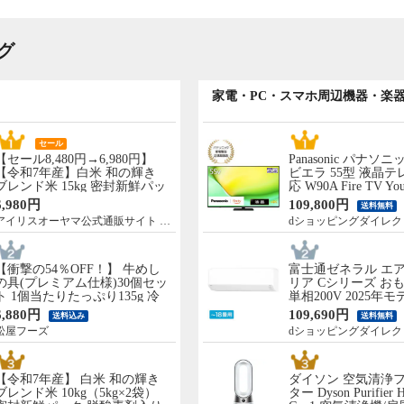
グ
家電・PC・スマホ周辺機器・楽
セール
【セール8,480円→6,980円】
Panasonic パナソニ
【令和7年産】白米 和の輝き
ビエラ 55型 液晶テ
ブレンド米 15kg 密封新鮮パッ
応 W90A Fire TV You
ク 脱酸素剤入り 米 お米 低温
Netflix 【配送のみ
6,980円
109,800円
送料無料
製法米 アイリスオーヤマ [食
先渡し】 ［正規取扱店
アイリスオーヤマ公式通販サイト アイリスプラザ
dショッピングダイレク
品]
55W90A
【衝撃の54％OFF！】 牛めし
富士通ゼネラル エア
の具(プレミアム仕様)30個セッ
リア Cシリーズ おも
ト 1個当たりたっぷり135g 冷
単相200V 2025年
凍食品 松屋牛丼 当店のイチオ
のみ 設置なし 軒先渡
6,880円
109,690円
送料込み
送料無料
シ 非常食
C565S2-W
松屋フーズ
dショッピングダイレク
【令和7年産】 白米 和の輝き
ダイソン 空気清浄
ブレンド米 10kg（5kg×2袋）
ター Dyson Purifier 