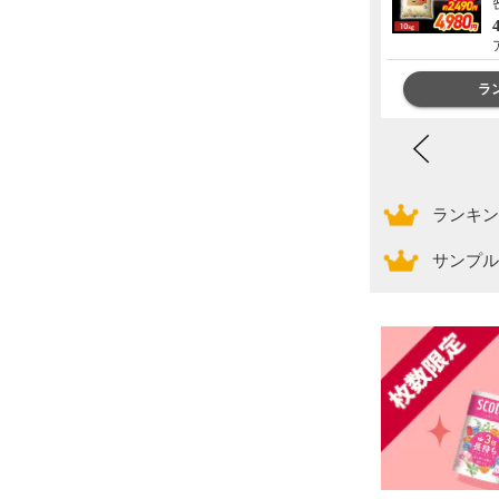
ース付 全国一律送料無料】約
130g×5枚 肉 ギフト 精肉 精肉
23,000円
送料込み
ギフト 内祝 御礼 銘柄和牛 黒
肉のひぐち
毛和牛 ぽっきり hrp
ランキングをもっと見る
ラ
ランキン
サンプル