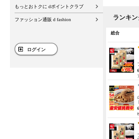
もっとおトクに dポイントクラブ
ランキン
ファッション通販 d fashion
全国物産・工芸品
総合
ログイン
【メガ盛り 飛騨牛入 バーベキ
ューセット 1kg 約4-5人前】
【冷凍】飛騨牛＆国産豚肉 焼
き肉セット 送料無料 バーベキ
5,980円
送料込み
ュー BBQ 焼肉 焼き肉 和牛 国
肉のひぐち
産 hrp
【メガ盛り 飛騨牛入 バーベキ
ューセット 1.45kg 約4-5人前】
【冷凍】 送料無料 飛騨牛＆国
産豚肉＆ 牛タン ＆ウインナー
8,280円
送料込み
1.45㎏ バーベキュー 焼き肉 焼
肉のひぐち
肉 銘柄和牛 国産豚 牛たん
BBQ 詰め合わせ
【A4-A5等級 飛騨牛 ヒレ ステ
ーキ 希少部位 5枚 化粧箱入 ソ