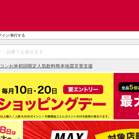
グイン/発行する
コン
お米
初回限定
人気飲料
熊本地震災害支援