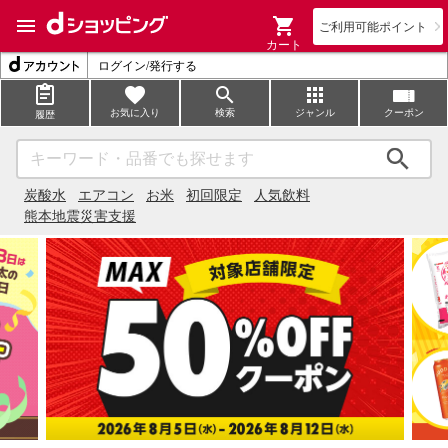
ご利用可能ポイント
カート
ログイン/発行する
お気に入り
検索
ジャンル
クーポン
履歴
検索
炭酸水
エアコン
お米
初回限定
人気飲料
熊本地震災害支援