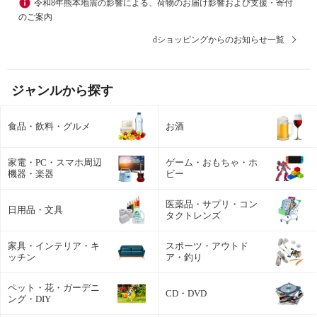
令和8年熊本地震の影響による、荷物のお届け影響および支援・寄付
のご案内
dショッピングからのお知らせ一覧
ジャンルから探す
食品・飲料・グルメ
お酒
家電・PC・スマホ周辺
ゲーム・おもちゃ・ホ
機器・楽器
ビー
医薬品・サプリ・コン
日用品・文具
タクトレンズ
家具・インテリア・キ
スポーツ・アウトド
ッチン
ア・釣り
ペット・花・ガーデニ
CD・DVD
ング・DIY