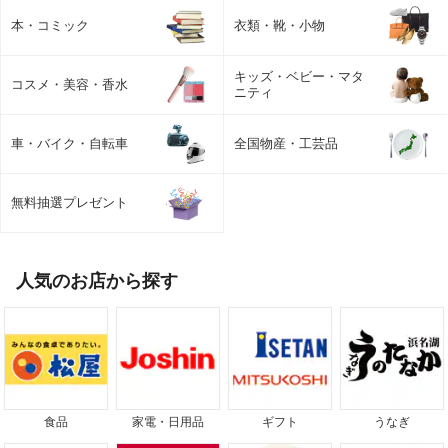
本・コミック
衣類・靴・小物
キッズ・ベビー・マタ
コスメ・美容・香水
ニティ
車・バイク・自転車
全国物産・工芸品
無料抽選プレゼント
人気のお店から探す
食品
家電・日用品
ギフト
うなぎ