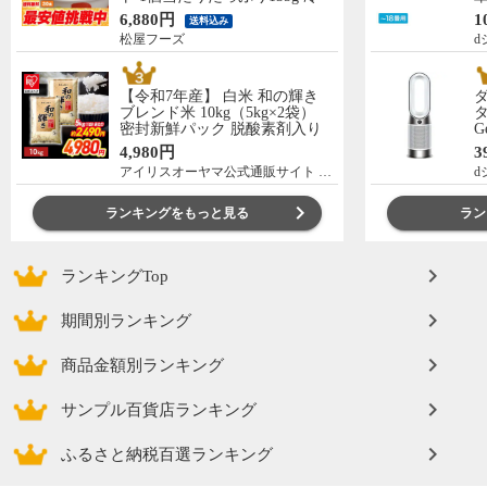
凍食品 松屋牛丼 当店のイチオ
の
6,880円
1
送料込み
シ 非常食
C
松屋フーズ
d
【令和7年産】 白米 和の輝き
ブレンド米 10kg（5kg×2袋）
タ
密封新鮮パック 脱酸素剤入り
G
米 お米 低温製法米 アイリスオ
ー
4,980円
3
ーヤマ [食品]
アイリスオーヤマ公式通販サイト アイリスプラザ
d
ランキングをもっと見る
ラン
ランキングTop
期間別ランキング
商品金額別ランキング
サンプル百貨店ランキング
ふるさと納税百選ランキング