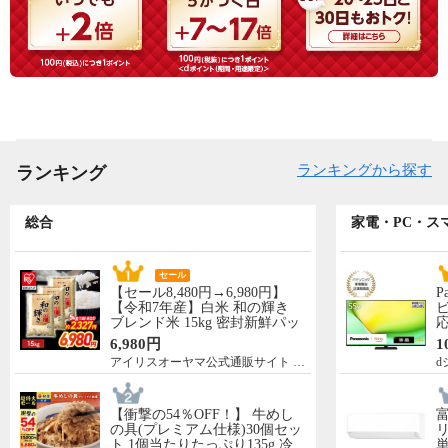
ランキングから探す
ランキング
総合
家電・PC・ス
セール
【セール8,480円→6,980円】
P
【令和7年産】白米 和の輝き
ビ
ブレンド米 15kg 密封新鮮パッ
応
ク 脱酸素剤入り 米 お米 低温
N
6,980円
1
製法米 アイリスオーヤマ [食
先
アイリスオーヤマ公式通販サイト アイリスプラザ
d
品]
5
【衝撃の54％OFF！】 牛めし
の具(プレミアム仕様)30個セッ
リ
ト 1個当たりたっぷり135g 冷
単