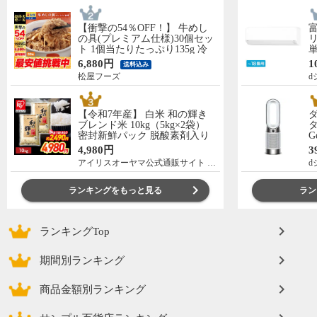
【衝撃の54％OFF！】 牛めし
の具(プレミアム仕様)30個セッ
リ
ト 1個当たりたっぷり135g 冷
単
凍食品 松屋牛丼 当店のイチオ
の
6,880円
1
送料込み
シ 非常食
C
松屋フーズ
d
【令和7年産】 白米 和の輝き
ブレンド米 10kg（5kg×2袋）
タ
密封新鮮パック 脱酸素剤入り
G
米 お米 低温製法米 アイリスオ
ー
4,980円
3
ーヤマ [食品]
アイリスオーヤマ公式通販サイト アイリスプラザ
d
ランキングをもっと見る
ラン
ランキングTop
期間別ランキング
商品金額別ランキング