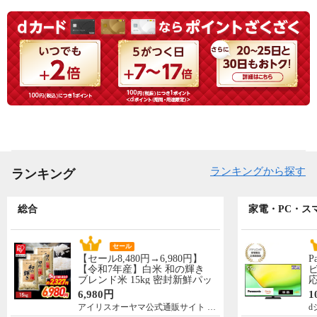
ランキングから探す
ランキング
総合
家電・PC・ス
セール
【セール8,480円→6,980円】
P
【令和7年産】白米 和の輝き
ビ
ブレンド米 15kg 密封新鮮パッ
応
ク 脱酸素剤入り 米 お米 低温
N
6,980円
1
製法米 アイリスオーヤマ [食
先
アイリスオーヤマ公式通販サイト アイリスプラザ
d
品]
5