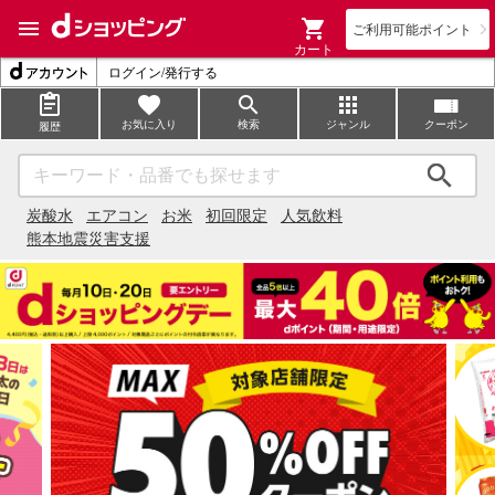
ご利用可能ポイント
カート
ログイン/発行する
お気に入り
検索
ジャンル
クーポン
履歴
検索
炭酸水
エアコン
お米
初回限定
人気飲料
熊本地震災害支援