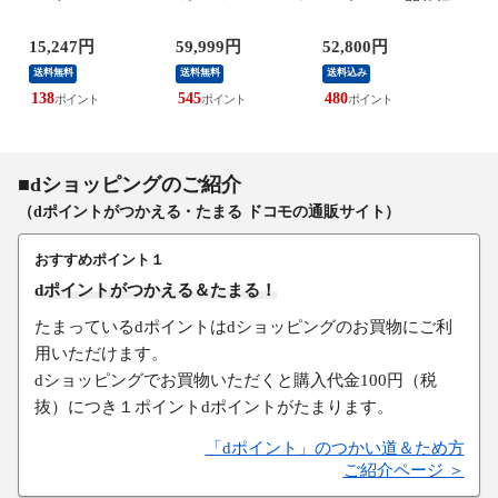
ック
ン9点セット こび
グ ハイバック カウ
トボックス 間仕切
鍋 3
ラ
りつきにくいコー
チソファ L字 ポケ
り 完成品 幅150 ス
両対
 ～
ティング ガス火/IH
ットコイル 3人掛
テンレス天板 収納
全設
15,247円
59,999円
52,800円
8,5
両対応 着脱式取っ
け 4人掛け
日本製 ゴミ箱上ラ
レ
送料無料
送料無料
送料込み
送料
手 インジニオ・ネ
31200006 〔ベージ
ック コンセント付
ス 片
オ IHルージュ・ア
ュ×モカ【ファブ×
き 食器棚 キッチン
138
545
480
77
ンリミテッド」
レザー】〕
ボード グレー オー
L38392
ク ブラウン【送料
無料】
■dショッピングのご紹介
（dポイントがつかえる・たまる ドコモの通販サイト）
おすすめポイント１
dポイントがつかえる＆たまる！
たまっているdポイントはdショッピングのお買物にご利
用いただけます。
dショッピングでお買物いただくと購入代金100円（税
抜）につき１ポイントdポイントがたまります。
「dポイント」のつかい道＆ため方
ご紹介ページ ＞