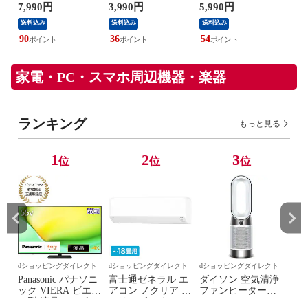
点
画】チタン加工 ベ
間冷却プレート】
中症予防管理者監
最新
7,990円
3,990円
5,990円
19,
スト ファンバッテ
携帯扇風機 100段
修 ペルチェ素子
業企
送料込み
送料込み
送料込み
送料
リーセット
階風量調節 首掛け
【日本企業企画】
大
20,000mAh大容量
静音【日本企業企
5200mAh ネックフ
付き
90
36
54
180
バッテリー 17V プ
画】3000mAh 超軽
ァン 首掛け扇風機
リー
レゼント 2026年 夏
量 ストラップ カラ
2026年 プレゼント
用 
冷却
ビナ付き プレゼン
ギフト EXCITECH
家電・PC・スマホ周辺機器・楽器
ト ギフト 冷却 父
父の日 冷却
の日 Excitech
ランキング
もっと見る
1
2
3
位
位
位
ト
dショッピングダイレクト
dショッピングダイレクト
dショッピングダイレクト
アイ
サイ
圧
Panasonic パナソニ
富士通ゼネラル エ
ダイソン 空気清浄
【
炎
ック VIERA ビエラ
アコン ノクリア C
ファンヒーター
ット
55型 液晶テレビ
シリーズ おもに18
Dyson Purifier
用 