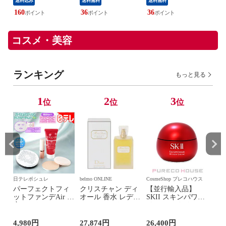
送料込み
送料無料
送料無料
送料
ズ 冷感グッズ 冷感
ズ 冷感グッズ 冷感
冷却 UVカット 紫
冷却 UVカット 紫
160
36
36
142
外線対策 クーリン
外線対策 クーリン
グ ひんやりグッズ
グ ひんやりグッズ
FRESH SWITCH フ
FRESH SWITCH フ
コスメ・美容
レッシュスイッチ
レッシュスイッチ
ランキング
もっと見る
1
2
3
位
位
位
日テレポシュレ
belmo ONLINE
CosmeShop プレコハウス
Cos
K-
パーフェクトフィ
クリスチャン ディ
【並行輸入品】
Dip
イ
ットファンデAir 限
オール 香水 レディ
SKII スキンパワー
ィッ
メ
定セット
ース ミス ディオー
リニュー クリーム
ファ
ル オリジナル
100g 【 SK2 SK-2
ン 7
EDT・SP 100ml 香
SKII SK-II エスケ
4,980円
27,874円
26,400円
25,