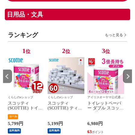
日用品・文具
ランキング
もっと見る
1
2
3
位
位
位
ト
くらしのeショップ
くらしのeショップ
アイリスオーヤマ公式通販
くら
サイト アイリスプラザ
リフ
スコッティ
スコッティ
トイレットペーパ
クリ
ル
(SCOTTIE) トイレ
(SCOTTIE) ティッ
ー ダブル スコッテ
ッ
ットペーパー フラ
シュペーパー 200
ィ 3倍 フラワーパ
360
セール
バ
ワーパック 3倍長
組 5箱×12パック(60
ック 3倍巻き 48ロ
プ1
うる
持ち 4ロール(ダブ
箱) ティシュペーパ
ール 3倍長持ち
ック
5,799円
5,199円
6,980円
5,7
ル
ル) 4ロール×12(48
ー まとめ買い ケー
75m 4ロール×12個
ュペ
送料無料
送料無料
送料
63
ッ
ロール) 3倍ロール
ス販売 ボックステ
セット 新生活 日本
ステ