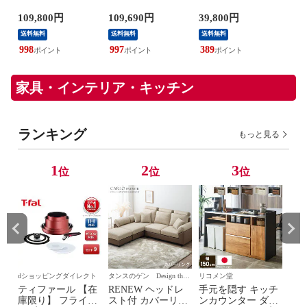
み)
4K対応 W90A Fire
畳用/単相200V
Hot+Cool Gen1 空気
ル付
飯
TV Youtube Netflix
2025年モデル【配
清浄機/扇風機/ヒー
タ
109,800円
109,690円
39,800円
39,
【配送のみ 設置な
送のみ 設置なし 軒
ター/暖房 首振り
IPP
送料無料
送料無料
送料無料
361
し 軒先渡し】 ［正
先渡し】 AS-
HP10WW
イト
規取扱店］ TV-
C565S2-W
対象
998
997
389
55W90A
ン
ア
家具・インテリア・キッチン
ランキング
もっと見る
1
2
3
位
位
位
dショッピングダイレクト
タンスのゲン Design the
リコメン堂
dシ
Future
ティファール 【在
RENEW ヘッドレ
手元を隠す キッチ
ティ
庫限り】 フライパ
スト付 カバーリン
ンカウンター ダス
庫限