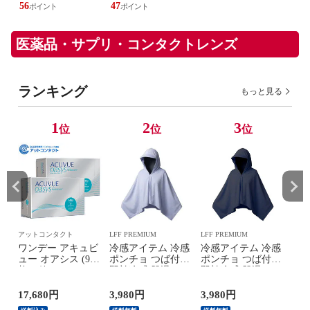
-
3倍巻 トイレ用品
ィッシュ 日用品 最
製紙クレシア まと
ッシ
56
47
52
日用品 最安値 安い
安値 ティッシュ 日
め買い 安い [日用
日本
おすすめ 日本製紙
本製紙クレシア
品]
ケー
クレシア 【送料無
【送料無料】
紙ク
医薬品・サプリ・コンタクトレンズ
料】
無
ランキング
もっと見る
1
2
3
位
位
位
アットコンタクト
LFF PREMIUM
LFF PREMIUM
レン
ビ
ワンデー アキュビ
冷感アイテム 冷感
冷感アイテム 冷感
ワ
0
ュー オアシス (90
ポンチョ つば付き
ポンチョ つば付き
ュー
枚) 2箱
即効冷感 肌温
即効冷感 肌温
パッ
度-15℃ PCM持続冷
度-15℃ PCM持続冷
捨
感 熱中症対策 暑さ
感 熱中症対策 暑さ
17,680円
3,980円
3,980円
15,
対策 暑さ対策グッ
対策 暑さ対策グッ