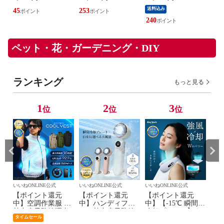
水 フレグランス
ーツー 】
送料込み
送料
45
253
dior MISS DIOR
CHRISTIAN DIOR
240
234
新品 未使用
ペット・花・ガーデニング・DIY
ランキング
もっと見る
1
2
3
位
位
位
いいねONLINE公式
いいねONLINE公式
いいねONLINE公式
いいね
猫
【ポイント還元
【ポイント還元
【ポイント還元
【
テ
中】空調作業服 ★
中】ハンディファ
中】【-15℃ 瞬間
中】
 成
熱中症予防管理者
ン★熱中症予防管
冷却プレート】ネ
ト
タイムセール
箱４
監修【日本企業企
理者監修【最新瞬
ッククーラー★熱
理者