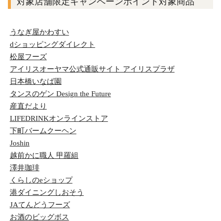
対象店舗限定キャンペーンポイント対象商品
うなぎ屋かわすい
dショッピングダイレクト
松屋フーズ
アイリスオーヤマ公式通販サイト アイリスプラザ
日本橋いなば園
タンスのゲン Design the Future
産直だより
LIFEDRINKオンラインストア
下町バームクーヘン
Joshin
越前かに職人 甲羅組
澤井珈琲
くらしのeショップ
港ダイニングしおそう
JAてんどうフーズ
お酒のビッグボス