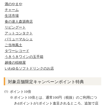
酒のやまや
チャーム
生活市場
食の達人森源商店
リビングート
アットコンタクト
バリューマルシェ
ご当地風土
タワーレコード
うきうきワインの玉手箱
越後の稲穂屋
いわゆるソフトドリンクのお店
対象店舗限定キャンペーンポイント特典
ポイント10倍
ポイント10倍とは、通常100円（税抜）のご利用につ
きdポイントが1ポイント進呈されるところ、追加で店