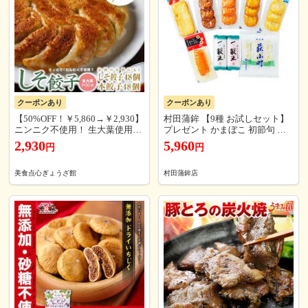
クーポンあり
クーポンあり
【50%OFF！￥5,860→￥2,930】
村田蒲鉾 【9種 お試しセット】
ニンニク不使用！ 生大葉使用！
プレゼント かまぼこ 初節句 内
風味絶佳！ しそ餃子48個 本餃子
祝い お祝い お返し 蒲鉾 母の日
2,930
5,960
円
円
48個 合計96個セット
父の日 お中元 お歳暮 おつまみ
惣菜 さつま揚げ ギフト
美食点心ぎょうざ館
村田蒲鉾店