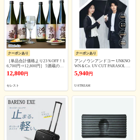
クーポンあり
クーポンあり
［単品合計価格より23％OFF！1
アンノウンアンドコー UNKNO
6,700円⇒12,800円］ 5酒蔵の純
WN＆Co. UV CUT PARASOL 日
米大吟醸 飲み比べ720ml 5本組
傘 折りたたみ 完全遮光 自動開
12,800
5,940
円
円
セット[ワイングラスで飲みたい
閉 軽量 撥水 ユニセックス
日本酒]【送料無料】［常温］
［JS13］【7営業日以内に出荷】
セレスト
U-STREAM