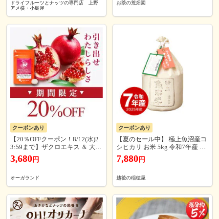
ドライフルーツとナッツの専門店 上野
お茶の荒畑園
アメ横・小島屋
クーポンあり
クーポンあり
【20％OFFクーポン！8/12(水)2
【夏のセール中】 極上魚沼産コ
3:59まで】ザクロエキス ＆ 大豆
シヒカリ お米 5kg 令和7年産 送
イソフラボン（約6ヶ月分） 送
料無料
3,680
7,880
円
円
料無料 サプリ サプリメント ザ
クロ イソフラボン ミネラル ビ
タミン アミノ酸 女性特有 のお
オーガランド
越後の稲穂屋
悩みに オーガランド 半年分