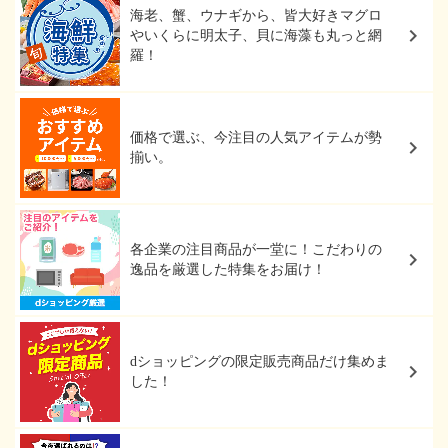
海老、蟹、ウナギから、皆大好きマグロ
やいくらに明太子、貝に海藻も丸っと網
羅！
価格で選ぶ、今注目の人気アイテムが勢
揃い。
各企業の注目商品が一堂に！こだわりの
逸品を厳選した特集をお届け！
dショッピングの限定販売商品だけ集めま
した！