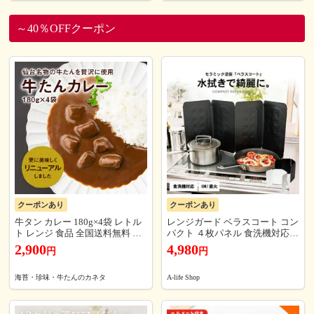
夜間 録画 広角 スマホ アプリ 遠
イエット ダイエット茶 健康茶
隔操作 高感度 庭 SKYWORTH
お茶 ティーバッグ ティーパック
ティーライフ )
～40％OFFクーポン
クーポンあり
クーポンあり
牛タン カレー 180g×4袋 レトル
レンジガード ベラスコート コン
ト レンジ 食品 全国送料無料 ネ
パクト ４枚パネル 食洗機対応
コポス カネタ●牛たんカレー180
おしゃれ 油はね 選べる2色 ホワ
2,900
4,980
円
円
g×4袋● k-03
イト ブラック IH対応
海苔・珍味・牛たんのカネタ
A-life Shop