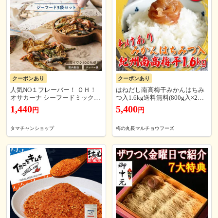
クーポンあり
クーポンあり
人気NO１フレーバー！ ＯＨ！
はねだし南高梅干みかんはちみ
オサカーナ シーフードミックス
つ入1.6kg送料無料(800g入×2個)
3袋セット（シーフード 各80g×3
（※北海道・沖縄県は別途送料6
1,440
5,400
円
円
袋） 小魚 アーモンド 栄養 カル
60円）国産紀州南高梅干し,塩分
シウム おやつ おつまみ 【送料
約5%,和歌山県産みかん蜂蜜使
無料】【2セット迄メール便/3セ
用,訳あり品,甘酸っぱい梅干し,
タマチャンショップ
梅の丸長マルチョウフーズ
ット~宅配便】
家庭用におすすめ！〔和歌山の
梅干し専門店〕