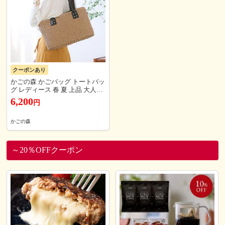
クーポンあり
かごの森 かごバッグ トートバッ
グ レディース 春 夏 上品 大人か
わいい おしゃれ デイリーバッグ
6,200
円
手編み 大容量 かご ショルダー
バッグ 夏バッグ サマーバッグ
カゴバック カゴバッグ かごバッ
かごの森
ク トート バッグ 母の日 プレゼ
ント ギフト ブラウン
～20％OFFクーポン