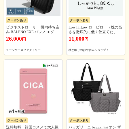
クーポンあり
クーポンあり
ビジネストローリー 機内持ち込
Low PilLow ローピロー（枕の高
み BALENO EXE バレノ エグゼ
さを徹底的に低く仕立てた、低
スーツケース キャスターストッ
めの枕が好みの人向けの枕） 低
26,000
11,000
円
円
パー付き フロントオープン ビジ
反発 ウレタン 竹炭 仰向け寝 低
ネスキャリー 静音 キャリーケー
め まくら 薄い 柔らかい 柔らか
ス [送料無料]
め 男性 女性 安眠 快眠 ストレー
スーツケースファクトリー
枕と眠りのおやすみショップ！
トネック 黒 ブラック
クーポンあり
クーポンあり
送料無料 韓国コスメで大人気
バッガリーニ baggallini オン ザ