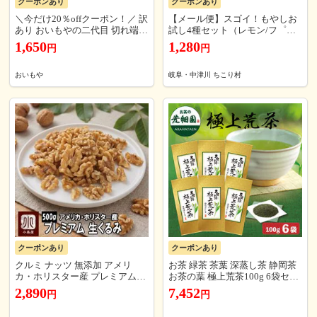
クーポンあり
クーポンあり
＼今だけ20％offクーポン！／ 訳
【メール便】スゴイ！もやしお
あり おいもやの二代目 切れ端
試し4種セット（レモン/フ゜レ
干し芋 ほしいも 大入り【1kg】
ミア/柚子/イタリアン） 【もや
1,650
1,280
円
円
さつまいも スイーツ お菓子 わ
しレモンシリーズ】
けあり 国産 和菓子 お菓子 ※順
次発送
おいもや
岐阜・中津川 ちこり村
クーポンあり
クーポンあり
クルミ ナッツ 無添加 アメリ
お茶 緑茶 茶葉 深蒸し茶 静岡茶
カ・ホリスター産 プレミアム生
お茶の葉 極上荒茶100g 6袋セッ
くるみ 無塩 無油 500g 高品質 胡
ト
2,890
7,452
円
円
桃 ローフード 上野 アメ横 無添
加ナッツ 送料無料 nuts