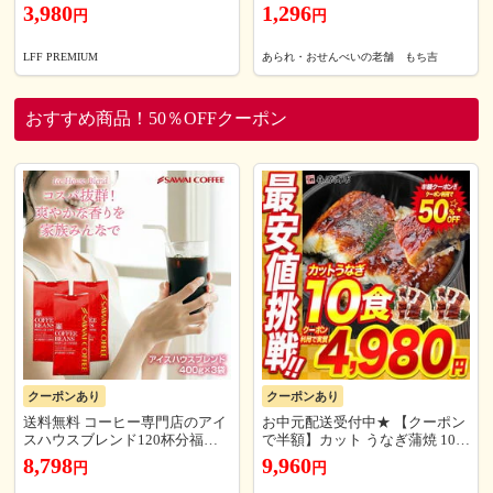
スト扇風機 ハンディミストファ
ト もちの縁 味まどか (商品カタ
3,980
1,296
円
円
ン 首かけ 4way 卓上扇風機 首掛
ログ入り)［※お味見セットのみ
け扇風機 小型扇風機 携帯扇風機
のご注文の場合、代金引換はで
首かけ扇風機 扇風機 折りたたみ
きません。］
LFF PREMIUM
あられ・おせんべいの老舗 もち吉
離乳食 冷ます 卓上 おしゃれ 可
愛い 暑さ対策 防災グッズ Lafutu
re
おすすめ商品！50％OFFクーポン
クーポンあり
クーポンあり
送料無料 コーヒー専門店のアイ
お中元配送受付中★ 【クーポン
スハウスブレンド120杯分福袋
で半額】カット うなぎ蒲焼 10食
【中細挽き】（珈琲豆/珈琲粉/
800g 鰻 うなぎ ウナギ かばやき
8,798
9,960
円
円
アイスコーヒー/コーヒー豆/コ
鰻蒲焼 ひつまぶし うな重 土用
ーヒー粉/送料込）
丑の日 送料無料 冷凍 ギフト お