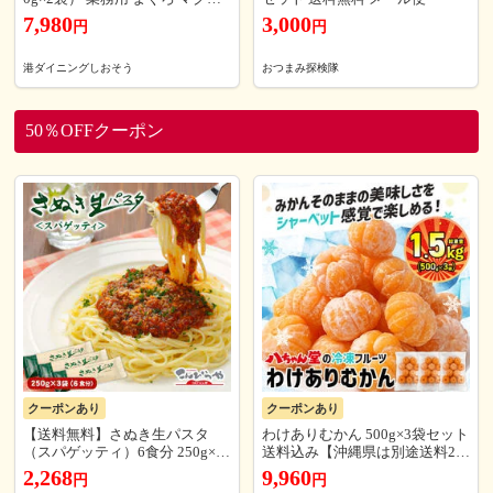
鮪 手巻き まぐろたたき まぐろ
7,980
3,000
円
円
のたたき 海鮮 ネギトロ丼 丼の
具 海鮮丼 お取り寄せ マグロた
たき
港ダイニングしおそう
おつまみ探検隊
50％OFFクーポン
クーポンあり
クーポンあり
【送料無料】さぬき生パスタ
わけありむかん 500g×3袋セット
（スパゲッティ）6食分 250g×3
送料込み【沖縄県は別途送料2,0
袋 セット 生パスタ 送料無料 ポ
20円】 外皮をむいた冷凍みかん
2,268
9,960
円
円
スト投函便での配送 3セット以
グルメ大賞 むかん 冷凍フルーツ