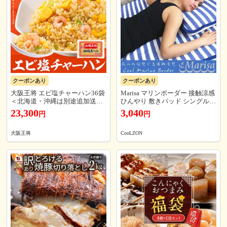
クーポンあり
クーポンあり
大阪王将 エビ塩チャーハン36袋
Marisa マリンボーダー 接触涼感
＜北海道・沖縄は別途追加送料
ひんやり 敷きパッド シングル
＞送料無料 冷凍食品 通販 チャ
マリーサ クール 夏物 節電 冷感
23,300
3,040
円
円
ーハン 炒飯 ごはん 米 お米 お取
り寄せ 中華 大容量 まとめ買い
仕送り レンチン
大阪王将
CooLZON