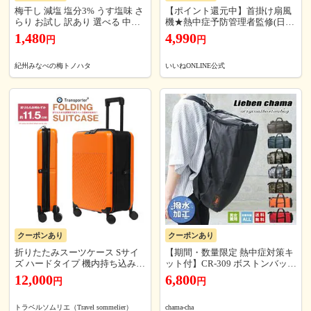
梅干し 減塩 塩分3% うす塩味 さ
【ポイント還元中】首掛け扇風
らり お試し 訳あり 選べる 中粒
機★熱中症予防管理者監修(日本
サイズ お弁当用 完熟梅 国産 紀
メーカー) 首かけ扇風機 -15℃瞬
1,480
4,990
円
円
州南高梅 270g 【トノハタ公
間冷却プレート ネックファン 扇
式】｜ 低塩 お徳用 お得 セット
風機 ネッククーラー 携帯扇風機
天然塩 天日塩 紀州 南高梅 和歌
羽なし 羽根なし 冷感 大風量 EX
紀州みなべの梅トノハタ
いいねONLINE公式
山 お取り寄せ グルメ 食べ物 お
CITECH 冷却 父の日
すすめ 人気 高級 健康 人気
クーポンあり
クーポンあり
折りたたみスーツケース Sサイ
【期間・数量限定 熱中症対策キ
ズ ハードタイプ 機内持ち込み対
ット付】CR-309 ボストンバッグ
応 軽量 コンパクト収納 キャリ
大容量 軽量 林間学校 修学旅行
12,000
6,800
円
円
ーケース 大容量 ダブルキャスタ
宿泊学習 小学生 男の子 女の子
ー 小型 トランク 1泊?2泊 国内旅
ショルダーバッグ リュック 3WA
行用 キャリーバッグ Transporter
Y アウトドア かっこいい 撥水加
トラベルソムリエ（Travel sommelier）
chama-cha