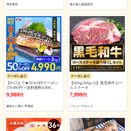
取り寄せ グルメ 食品 土用丑
澤井珈琲
食の達人森源商店
クーポンあり
クーポンあり
【8/12まで★50％OFFクーポン
【600g(300g×2)】黒毛和牛ロー
で9,980円⇒送料無料4,990
スステーキ
円！】北欧産 骨取りサバ2kg
9,980
7,999
円
円
（a:無塩フィーレ）さば 鯖 骨取
り済み 下処理済み 無塩 バラ冷
凍 解凍不要 冷凍 海鮮 冷凍食品
越前かに職人 甲羅組
バリューマルシェ
おかず 時短 鯖 煮つけ 焼き魚 フ
ライ おにぎり 業務用