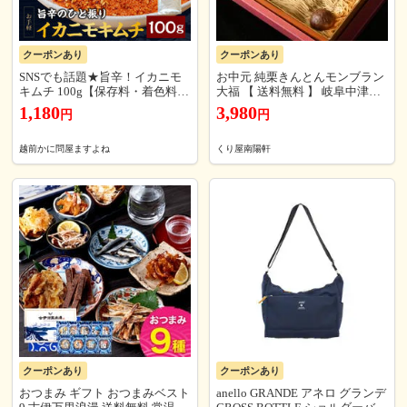
クーポンあり
クーポンあり
SNSでも話題★旨辛！イカニモ
お中元 純栗きんとんモンブラン
キムチ 100g【保存料・着色料不
大福 【 送料無料 】 岐阜中津川
使用】 キムチ スパイス お手軽
の栗100％ 栗きんとん だけを絞
1,180
3,980
円
円
お取り寄せ 食品 ますよね 送料
った 栗きんとん モンブラン大福
無料
（ お菓子 洋菓子 ギフト お取り
寄せ montblanc ） ※北海道・沖
越前かに問屋ますよね
くり屋南陽軒
縄県にお届けの場合、別途送料
(500円)を頂きます。
クーポンあり
クーポンあり
おつまみ ギフト おつまみベスト
anello GRANDE アネロ グランデ