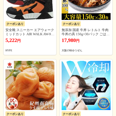
クーポンあり
クーポンあり
安全靴 スニーカー エアウォーク
無添加 国産 牛丼 レトルト 牛肉
ミッドカット AIR WALK AW-94
牛丼の具 150g×30パック ごはん
0 AW-950 7986850 メンズ おし
もの 冷凍 グルメ 送料無料 惣菜
5,222
17,980
円
円
ゃれ 耐滑底 樹脂先芯 ストレッ
チロック セーフティシューズ 作
業靴(25.0cm,AW-950_ホワイト)
HYPE
大阪の味ゆうぜん
クーポンあり
クーポンあり