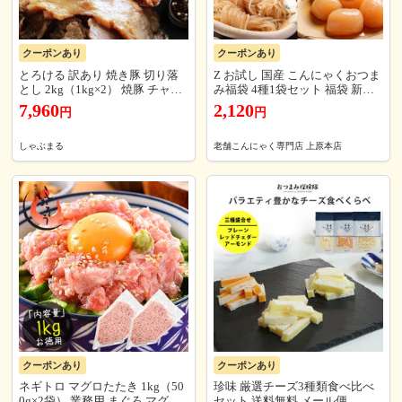
クーポンあり
クーポンあり
とろける 訳あり 焼き豚 切り落
Z お試し 国産 こんにゃくおつま
とし 2kg（1kg×2） 焼豚 チャー
み福袋 4種1袋セット 福袋 新春 2
シュー やきぶた おつまみ チャ
026 おつまみこんにゃく 玉こん
7,960
2,120
円
円
ーハン 炒飯 丼 ラーメン 解凍す
にゃく むすびしらたき みそ田楽
るだけ 簡単
おつまみセット ダイエット ダイ
エット食品 低糖質 送料無料 食
しゃぶまる
老舗こんにゃく専門店 上原本店
品 家庭用 当店のイチオシ
クーポンあり
クーポンあり
ネギトロ マグロたたき 1kg（50
珍味 厳選チーズ3種類食べ比べ
0g×2袋） 業務用 まぐろ マグロ
セット 送料無料 メール便