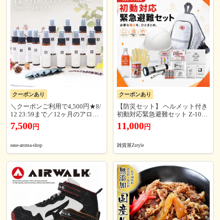
クーポンあり
クーポンあり
＼クーポンご利用で4,500円★8/
【防災セット】 ヘルメット付き
12 23:59まで／12ヶ月のアロマ
初動対応緊急避難セット Z-1000
スプレー 30ml×12本セット 植物
0SP
7,500
11,000
円
円
ディート不使用 アルコール不使
用
ease-aroma-shop
雑貨屋Zstyle