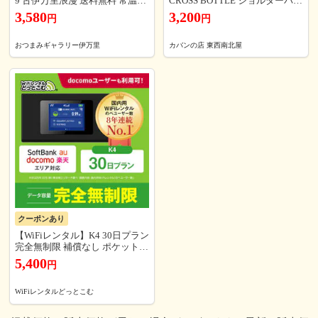
9 古伊万里浪漫 送料無料 常温
CROSS BOTTLE ショルダーバッ
【のし・メッセージカード可】
グ 斜めがけ 大人 旅行 ナイロン
3,580
3,200
円
円
セット プレゼント お中元 2026
撥水 おしゃれ 可愛い シンプル
夏ギフト 詰め合わせ 食品 珍味
軽い カジュアル 無地 ママバッ
海鮮 魚 干物 酒 つまみ お菓子 父
グ A5サイズ ブラック グレーベ
おつまみギャラリー伊万里
カバンの店 東西南北屋
誕生日 退職祝い 敬老の日 内祝
ージュ ネイビー gtm0172z【ブ
い 父の日 いか するめ えび いわ
ラック】 akz624
し あご 貝ひも
クーポンあり
【WiFiレンタル】K4 30日プラン
完全無制限 補償なし ポケットwi
fi wi-fiルーター docomo Softbank
5,400
円
au 楽天 マルチキャリア対応 入
院 国内旅行 出張 テレワーク 自
宅利用
WiFiレンタルどっとこむ