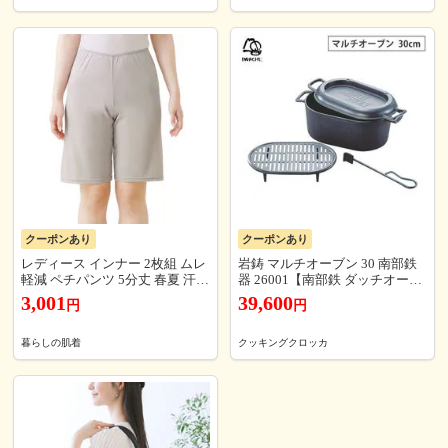
【t02】 オレンジ トラベルソム
工 旅行 反射テープ 防災 防災グ
リエ t-s1 t-scase
ッズ 男女兼用 メンズ レディー
ス
クーポンあり
クーポンあり
レディース インナー 2枚組 ムレ
岩鋳 マルチオーブン 30 南部鉄
軽減 ペチパンツ 5分丈 春夏 汗対
器 26001【南部鉄 ダッチオーブ
策 汗取り ボトムス ペチコート
ン 鋳鉄 グリルパン 燻製器 スモ
3,001
39,600
円
円
速乾 さらさら ハーフパンツ イ
ーカー アウトドア 調理器具 日
ンナーパンツ スパッツ 汗染み
本製】
防止 汗 対策 膝丈 冷え対策 女性
暮らしの肌着
クッキングクロッカ
肌着 婦人 下着 L9927L-E 涼しい