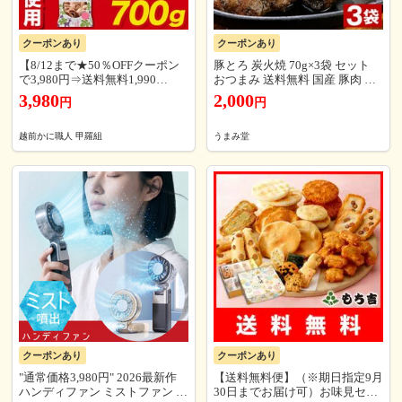
クーポンあり
クーポンあり
【8/12まで★50％OFFクーポン
豚とろ 炭火焼 70g×3袋 セット
で3,980円⇒送料無料1,990
おつまみ 送料無料 国産 豚肉 と
円！】【無添加/砂糖不使用】完
んとろ トントロ 豚トロ 炭火焼
3,980
2,000
円
円
熟ドライいちじく700g イチジク
き ご飯のお供 常温 おかず レト
ドライフルーツ 無花果 食物繊維
ルト 食品 備蓄 うま味 [メール便]
朝食 業務用 健康 おやつ
越前かに職人 甲羅組
うまみ堂
クーポンあり
クーポンあり
"通常価格3,980円" 2026最新作
【送料無料便】（※期日指定9月
ハンディファン ミストファン ミ
30日までお届け可）お味見セッ