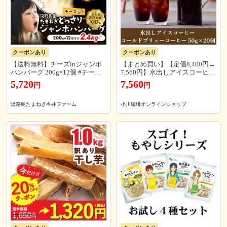
クーポンあり
クーポンあり
【送料無料】チーズinジャンボ
【まとめ買い】【定価8,400円→
ハンバーグ 200g×12個 #チーズ
7,560円】水出しアイスコーヒー
インハンバーグ12個#
コールドブリューコーヒー50g×
5,720
7,560
円
円
20個｜公式小川珈琲 アイスコー
ヒー 水出し お得 まとめ買い
淡路島たまねぎ今井ファーム
小川珈琲オンラインショップ