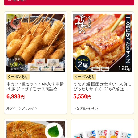
クーポンあり
クーポンあり
串カツ 5種セット 50本入り 串揚
うなぎ 鰻 国産 かわすい 1人前に
げ 豚 ジャガイモ ナス肉詰め レ
ぴったりサイズ 120g×2尾 送料
ンコン うずら卵 ソース3袋付き
無料 ウナギ 蒲焼き 食品 ギフト
6,998
5,550
円
円
送料無料 手軽 簡単 おかず お酒
誕生日プレゼント 母親 父親 お
のおつまみ 揚げ調理 惣菜 大容
取り寄せ グルメ 海鮮 人気 おす
量 詰め合わせ 冷凍食品 ストッ
すめ 内祝 食べ物 【のし対応
港ダイニングしおそう
うなぎ屋かわすい
ク おかず 揚げ物 お弁当 プレゼ
可】
ント ギフト