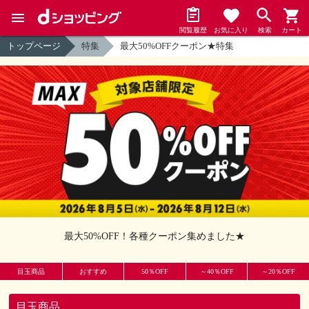
閲覧履歴
お気に入り
検索
カート
トップページ
特集
最大50%OFFクーポン★特集
最大50%OFF！各種クーポン集めました★
目玉商品
おすすめ
50％OFF
～40％OFF
～20％OFF
目玉商品