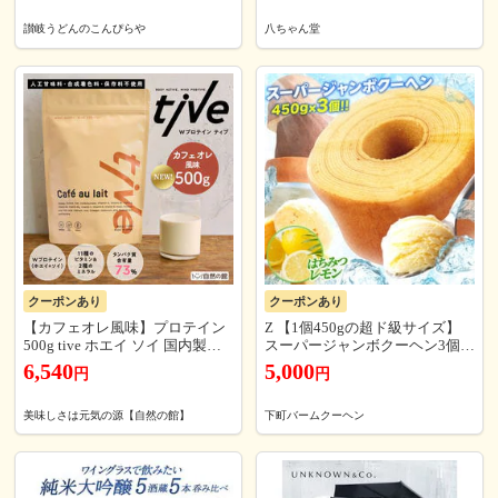
上のご注文は宅配便となり【到
ミカン 国産 デザート スイーツ
着時間短縮】【着日指定】【着
フルーツ 果物 訳あり
讃岐うどんのこんぴらや
八ちゃん堂
時間指定】が可能！
クーポンあり
クーポンあり
【カフェオレ風味】プロテイン
Z 【1個450gの超ド級サイズ】
500g tive ホエイ ソイ 国内製造
スーパージャンボクーヘン3個
乳酸菌入り WPC製法 アミノ酸
（450g×3） バニラ・紅茶・はち
6,540
5,000
円
円
スコア100 美容 訳あり(簡易梱
みつレモン おすすめ B
包) 715s
美味しさは元気の源【自然の館】
下町バームクーヘン