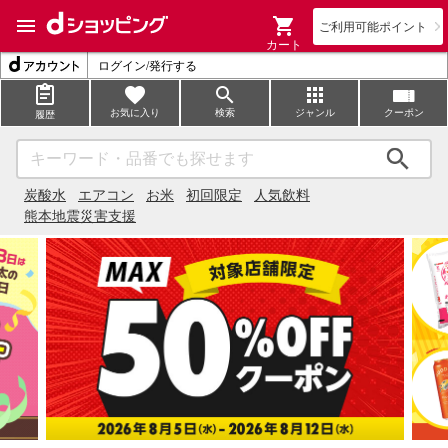
ご利用可能ポイント
カート
ログイン/発行する
お気に入り
検索
ジャンル
クーポン
履歴
検索
炭酸水
エアコン
お米
初回限定
人気飲料
熊本地震災害支援