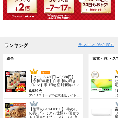
ランキングから探す
ランキング
総合
家電・PC・ス
セール
【セール8,480円→6,980円】
P
【令和7年産】白米 和の輝き
ビ
ブレンド米 15kg 密封新鮮パッ
応
ク 脱酸素剤入り 米 お米 低温
N
6,980円
1
製法米 アイリスオーヤマ [食
先
アイリスオーヤマ公式通販サイト アイリスプラザ
d
品]
5
【衝撃の54％OFF！】 牛めし
の具(プレミアム仕様)30個セッ
リ
ト 1個当たりたっぷり135g 冷
単