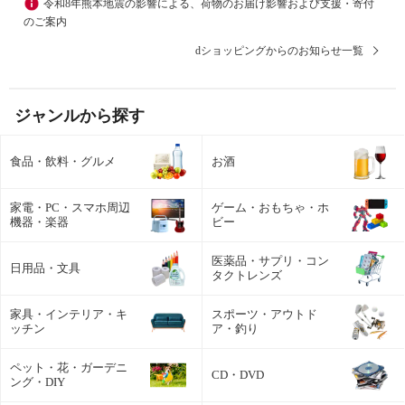
令和8年熊本地震の影響による、荷物のお届け影響および支援・寄付
のご案内
dショッピングからのお知らせ一覧
ジャンルから探す
食品・飲料・グルメ
お酒
家電・PC・スマホ周辺
ゲーム・おもちゃ・ホ
機器・楽器
ビー
医薬品・サプリ・コン
日用品・文具
タクトレンズ
家具・インテリア・キ
スポーツ・アウトド
ッチン
ア・釣り
ペット・花・ガーデニ
CD・DVD
ング・DIY