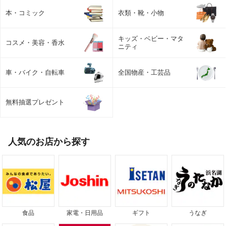
本・コミック
衣類・靴・小物
キッズ・ベビー・マタ
コスメ・美容・香水
ニティ
車・バイク・自転車
全国物産・工芸品
無料抽選プレゼント
人気のお店から探す
食品
家電・日用品
ギフト
うなぎ