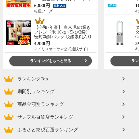
凍食品 松屋牛丼 当店のイチオ
の
6,880円
1
送料込み
シ 非常食
C
松屋フーズ
d
【令和7年産】 白米 和の輝き
ブレンド米 10kg（5kg×2袋）
タ
密封新鮮パック 脱酸素剤入り
G
米 お米 低温製法米 アイリスオ
ー
4,980円
3
ーヤマ [食品]
アイリスオーヤマ公式通販サイト アイリスプラザ
d
ランキングをもっと見る
ラン
ランキングTop
期間別ランキング
商品金額別ランキング
サンプル百貨店ランキング
ふるさと納税百選ランキング