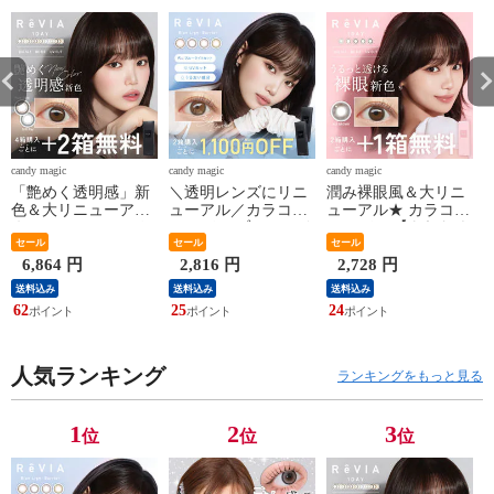
candy magic
candy magic
candy magic
c
「艶めく透明感」新
＼透明レンズにリニ
潤み裸眼風＆大リニ
色＆大リニューアル
ューアル／カラコン
ューアル★ カラコン
★ カラコン ワンデ
ワンデー ブルーライ
ワンデー 【もれなく
ー ＜もれなく2箱無
セール
トカット 【2箱購入
セール
1箱無料】 小さめ ナ
セール
料＞ ReVIA 1day
で1,100円OFF/公式限
チュラル ReVIA
箱
6,864 円
2,816 円
2,728 円
COLOR 1箱 10枚 入/6
定】ReVIA Blue light
1day/CIRCLE 10枚
c
送料込み
送料込み
送料込み
箱合計 60枚入り 送
Barrier 1day カラー 1
入/3箱合計 30枚 送料
62
25
24
2
料無料(ネコポス) 4箱
箱 10枚 入/2箱合計20
無料(ネコポス) レヴ
購入で＋2箱無料 コ
枚 度あり 送料無料
ィア ワンデー サー
ンタクトレンズ レヴ
(ネコポス) カラー コ
クルレンズ 度あり
ィア キャンマジ公式
ンタクトレンズ 紫外
カラー コンタクト 2
人気ランキング
ランキングをもっと見る
カラー コンタクト
線
箱購入で＋1箱無料
1
2
3
位
位
位