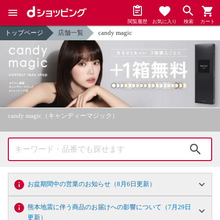
閲覧履歴
お気に入り
検索
カート
トップページ
店舗一覧
candy magic
candy magic（キャンディーマジック）
検索
お盆期間中の営業のお知らせ（8月6日更新）
熊本地震に伴う商品のお届けへの影響について（7月29日
更新）