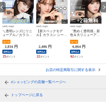
candy magic
candy magic
candy magic
c
＼透明レンズにリニ
【新スペックモデ
「艶めく透明感」新
ューアル／カラコン
ル】カラコン シーク
色＆大リニューアル
ワンデー ブルーライ
レット キャンディー
★ カラコン ワンデ
トカット 【2箱購入
セール
マジック ワンデー 1
ー ＜もれなく2箱無
セール
で1,100円OFF/公式限
箱20枚入 secret
料＞ ReVIA 1day
2,816 円
2,486 円
6,864 円
定】ReVIA Blue light
candymagic 1day 度あ
COLOR 1箱 10枚 入/6
送料込み
送料込み
送料込み
Barrier 1day カラー 1
り カラーコンタクト
箱合計 60枚入り 送
25
22
62
1
箱 10枚 入/2箱合計20
コンタクトレンズ 1
料無料(ネコポス) 4箱
枚 度あり 送料無料
日使い捨て 送料無料
購入で＋2箱無料 コ
ク
(ネコポス) カラー コ
(ネコポス) ブラウン
ンタクトレンズ レヴ
ンタクトレンズ 紫外
ィア キャンマジ公式
お店の特定商取引に関する表示
線
カラー コンタクト
dショッピングの店舗一覧ページへ
トップページに戻る