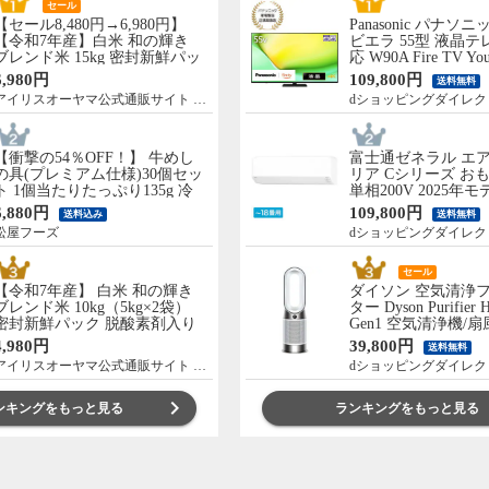
セール
【セール8,480円→6,980円】
Panasonic パナソニ
【令和7年産】白米 和の輝き
ビエラ 55型 液晶テ
ブレンド米 15kg 密封新鮮パッ
応 W90A Fire TV You
ク 脱酸素剤入り 米 お米 低温
Netflix 【配送のみ
6,980円
109,800円
送料無料
製法米 アイリスオーヤマ [食
先渡し】 ［正規取扱店
アイリスオーヤマ公式通販サイト アイリスプラザ
dショッピングダイレク
品]
55W90A
【衝撃の54％OFF！】 牛めし
富士通ゼネラル エア
の具(プレミアム仕様)30個セッ
リア Cシリーズ おも
ト 1個当たりたっぷり135g 冷
単相200V 2025年
凍食品 松屋牛丼 当店のイチオ
のみ 設置なし 軒先渡
6,880円
109,800円
送料込み
送料無料
シ 非常食
C565S2-W
松屋フーズ
dショッピングダイレク
セール
【令和7年産】 白米 和の輝き
ダイソン 空気清浄
ブレンド米 10kg（5kg×2袋）
ター Dyson Purifier 
密封新鮮パック 脱酸素剤入り
Gen1 空気清浄機/
米 お米 低温製法米 アイリスオ
ー/暖房 首振り HP1
4,980円
39,800円
送料無料
ーヤマ [食品]
アイリスオーヤマ公式通販サイト アイリスプラザ
dショッピングダイレク
ンキングをもっと見る
ランキングをもっと見る