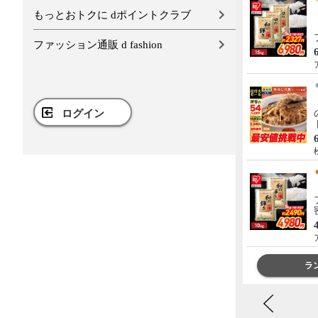
もっとおトクに dポイントクラブ
【メガ盛り 飛騨牛入 バーベキ
ューセット 1kg 約4-5人前】
【冷凍】飛騨牛＆国産豚肉 焼
ファッション通販 d fashion
き肉セット 送料無料 バーベキ
5,980円
送料込み
ュー BBQ 焼肉 焼き肉 和牛 国
肉のひぐち
産 hrp
【メガ盛り 飛騨牛入 バーベキ
ューセット 1.45kg 約4-5人前】
ログイン
【冷凍】 送料無料 飛騨牛＆国
産豚肉＆ 牛タン ＆ウインナー
8,280円
送料込み
1.45㎏ バーベキュー 焼き肉 焼
肉のひぐち
肉 銘柄和牛 国産豚 牛たん
BBQ 詰め合わせ
【A4-A5等級 飛騨牛 ヒレ ステ
ーキ 希少部位 5枚 化粧箱入 ソ
ース付 全国一律送料無料】約
130g×5枚 肉 ギフト 精肉 精肉
23,000円
送料込み
ギフト 内祝 御礼 銘柄和牛 黒
肉のひぐち
毛和牛 ぽっきり hrp
ランキングをもっと見る
ラ