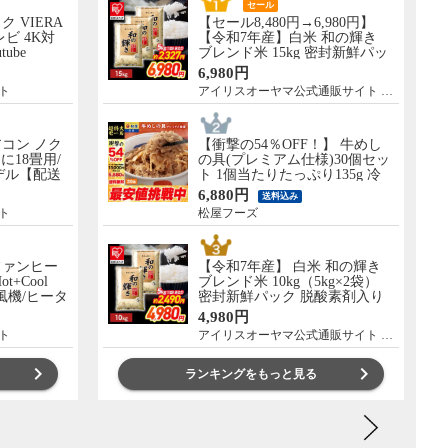
セール
ック VIERA
【セール8,480円→6,980円】
レビ 4K対
【令和7年産】白米 和の輝き
tube
ブレンド米 15kg 密封新鮮パッ
 設置なし 軒
ク 脱酸素剤入り 米 お米 低温
6,980円
］ TV-
製法米 アイリスオーヤマ [食
ト
アイリスオーヤマ公式通販サイト アイリスプラザ
品]
コン ノク
【衝撃の54％OFF！】 牛めし
に18畳用/
の具(プレミアム仕様)30個セッ
モデル【配送
ト 1個当たりたっぷり135g 冷
し】 AS-
凍食品 松屋牛丼 当店のイチオ
6,880円
送料込み
シ 非常食
ト
松屋フーズ
ファンヒー
【令和7年産】 白米 和の輝き
Hot+Cool
ブレンド米 10kg（5kg×2袋）
扇風機/ヒータ
密封新鮮パック 脱酸素剤入り
0WW
米 お米 低温製法米 アイリスオ
4,980円
ーヤマ [食品]
ト
アイリスオーヤマ公式通販サイト アイリスプラザ
ランキングをもっと見る