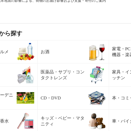
熊本地震の影響による、荷物のお届け影響および支援・寄付のご案内
から探す
家電・P
ルメ
お酒
機器・楽
医薬品・サプリ・コン
家具・イ
タクトレンズ
ッチン
ーデニ
CD・DVD
本・コミ
キッズ・ベビー・マタ
香水
車・バイ
ニティ