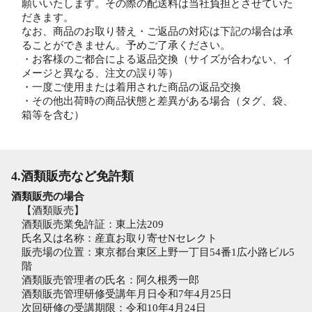
願いいたします。その際の配送料は当社負担とさせていた
だきます。
なお、商品のお取り替え・ご返品の対応は下記の場合は承
ることができません。予めご了承ください。
・お客様のご都合による返品交換（サイズが合わない、イ
メージと異なる、注文の誤り等）
・一度ご使用または着用された商品の返品交換
・その他出荷時の商品状態と差異がある場合（タグ、袋、
箱等を含む）
4.酒類販売など免許類
酒類販売の場合
【酒類販売】
酒類販売業免許証：東上法209
氏名又は名称：産直お取り寄せNセレクト
販売場の位置：東京都台東区上野一丁目54番1広小路ビル5
階
酒類販売管理者の氏名：阿久根秀一郎
酒類販売管理研修受講年月日令和7年4月25日
次回研修の受講期限：令和10年4月24日