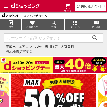
ご利用可能ポイント
カート
ログイン/発行する
お気に入り
検索
ジャンル
クーポン
履歴
検索
炭酸水
エアコン
お米
初回限定
人気飲料
熊本地震災害支援