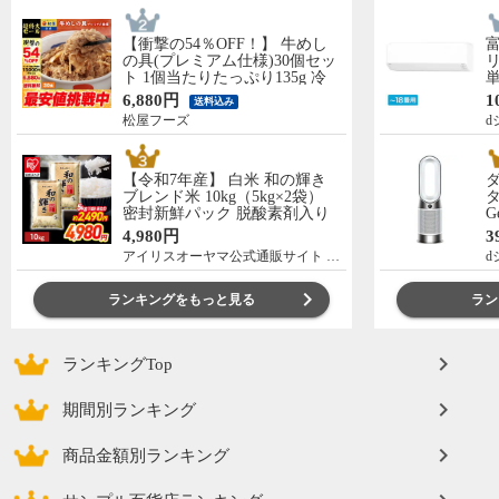
【衝撃の54％OFF！】 牛めし
の具(プレミアム仕様)30個セッ
リ
ト 1個当たりたっぷり135g 冷
単
凍食品 松屋牛丼 当店のイチオ
の
6,880円
1
送料込み
シ 非常食
C
松屋フーズ
d
【令和7年産】 白米 和の輝き
ブレンド米 10kg（5kg×2袋）
タ
密封新鮮パック 脱酸素剤入り
G
米 お米 低温製法米 アイリスオ
ー
4,980円
3
ーヤマ [食品]
アイリスオーヤマ公式通販サイト アイリスプラザ
d
ランキングをもっと見る
ラン
ランキングTop
期間別ランキング
商品金額別ランキング