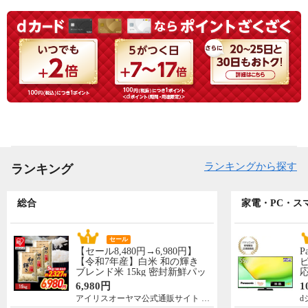
ランキングから探す
ランキング
総合
家電・PC・ス
セール
【セール8,480円→6,980円】
P
【令和7年産】白米 和の輝き
ビ
ブレンド米 15kg 密封新鮮パッ
応
ク 脱酸素剤入り 米 お米 低温
N
6,980円
1
製法米 アイリスオーヤマ [食
先
アイリスオーヤマ公式通販サイト アイリスプラザ
d
品]
5