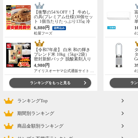
【衝撃の54％OFF！】 牛めし
の具(プレミアム仕様)30個セッ
リ
ト 1個当たりたっぷり135g 冷
単
凍食品 松屋牛丼 当店のイチオ
の
6,880円
1
送料込み
シ 非常食
C
松屋フーズ
d
【令和7年産】 白米 和の輝き
ブレンド米 10kg（5kg×2袋）
タ
密封新鮮パック 脱酸素剤入り
G
米 お米 低温製法米 アイリスオ
ー
4,980円
3
ーヤマ [食品]
アイリスオーヤマ公式通販サイト アイリスプラザ
d
ランキングをもっと見る
ラン
ランキングTop
期間別ランキング
商品金額別ランキング