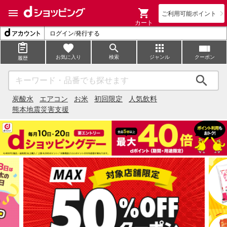
ご利用可能ポイント
カート
ログイン/発行する
お気に入り
検索
ジャンル
クーポン
履歴
検索
炭酸水
エアコン
お米
初回限定
人気飲料
熊本地震災害支援