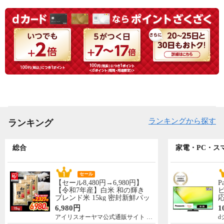
ランキングから探す
ランキング
総合
家電・PC・ス
セール
【セール8,480円→6,980円】
P
【令和7年産】白米 和の輝き
ビ
ブレンド米 15kg 密封新鮮パッ
応
ク 脱酸素剤入り 米 お米 低温
N
6,980円
1
製法米 アイリスオーヤマ [食
先
アイリスオーヤマ公式通販サイト アイリスプラザ
d
品]
5