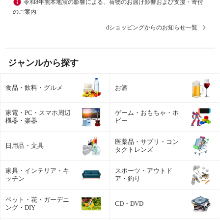
令和8年熊本地震の影響による、荷物のお届け影響および支援・寄付
のご案内
dショッピングからのお知らせ一覧
ジャンルから探す
食品・飲料・グルメ
お酒
家電・PC・スマホ周辺
ゲーム・おもちゃ・ホ
機器・楽器
ビー
医薬品・サプリ・コン
日用品・文具
タクトレンズ
家具・インテリア・キ
スポーツ・アウトド
ッチン
ア・釣り
ペット・花・ガーデニ
CD・DVD
ング・DIY