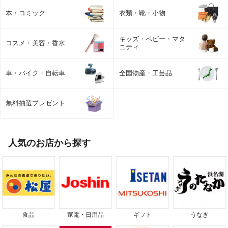
本・コミック
衣類・靴・小物
キッズ・ベビー・マタ
コスメ・美容・香水
ニティ
車・バイク・自転車
全国物産・工芸品
無料抽選プレゼント
人気のお店から探す
食品
家電・日用品
ギフト
うなぎ