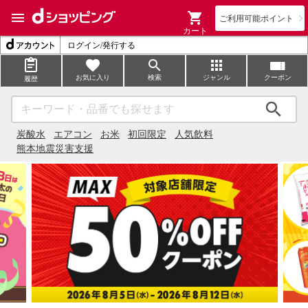
ご利用可能ポイント
カート
ログイン/発行する
お気に入り
検索
ジャンル
クーポン
履歴
検索
炭酸水
エアコン
お米
初回限定
人気飲料
熊本地震災害支援