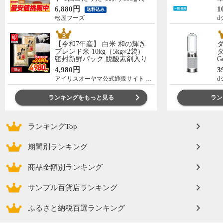
凍食品 松屋牛丼 当店のイチオ
の
6,880円
1
送料込み
シ 非常食
C
松屋フーズ
d
【令和7年産】 白米 和の輝き
ブレンド米 10kg（5kg×2袋）
タ
密封新鮮パック 脱酸素剤入り
G
米 お米 低温製法米 アイリスオ
ー
4,980円
3
ーヤマ [食品]
アイリスオーヤマ公式通販サイト アイリスプラザ
d
ランキングをもっと見る
ラン
ランキングTop
期間別ランキング
商品金額別ランキング
サンプル百貨店ランキング
ふるさと納税百選ランキング