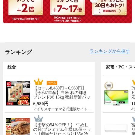
ランキングから探す
ランキング
総合
家電・PC・ス
セール
【セール8,480円→6,980円】
P
【令和7年産】白米 和の輝き
ビ
ブレンド米 15kg 密封新鮮パッ
応
ク 脱酸素剤入り 米 お米 低温
N
6,980円
1
製法米 アイリスオーヤマ [食
先
アイリスオーヤマ公式通販サイト アイリスプラザ
d
品]
5
【衝撃の54％OFF！】 牛めし
の具(プレミアム仕様)30個セッ
リ
ト 1個当たりたっぷり135g 冷
単