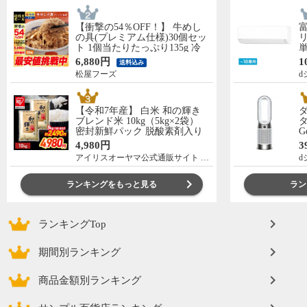
【衝撃の54％OFF！】 牛めし
の具(プレミアム仕様)30個セッ
リ
ト 1個当たりたっぷり135g 冷
単
凍食品 松屋牛丼 当店のイチオ
の
6,880円
1
送料込み
シ 非常食
C
松屋フーズ
d
【令和7年産】 白米 和の輝き
ブレンド米 10kg（5kg×2袋）
タ
密封新鮮パック 脱酸素剤入り
G
米 お米 低温製法米 アイリスオ
ー
4,980円
3
ーヤマ [食品]
アイリスオーヤマ公式通販サイト アイリスプラザ
d
ランキングをもっと見る
ラン
ランキングTop
期間別ランキング
商品金額別ランキング