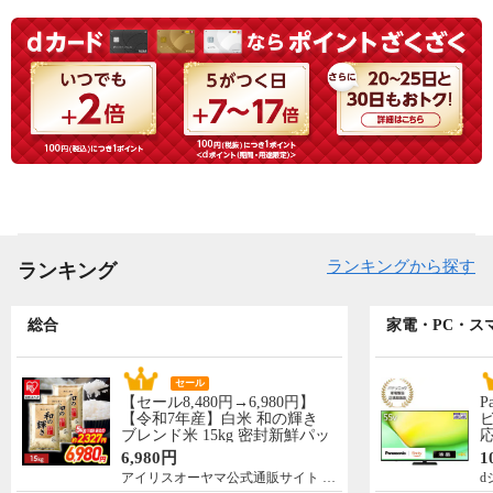
ランキングから探す
ランキング
総合
家電・PC・ス
セール
【セール8,480円→6,980円】
P
【令和7年産】白米 和の輝き
ビ
ブレンド米 15kg 密封新鮮パッ
応
ク 脱酸素剤入り 米 お米 低温
N
6,980円
1
製法米 アイリスオーヤマ [食
先
アイリスオーヤマ公式通販サイト アイリスプラザ
d
品]
5