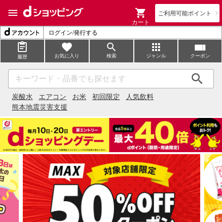
ご利用可能ポイント
カート
ログイン/発行する
お気に入り
検索
ジャンル
クーポン
履歴
検索
炭酸水
エアコン
お米
初回限定
人気飲料
熊本地震災害支援