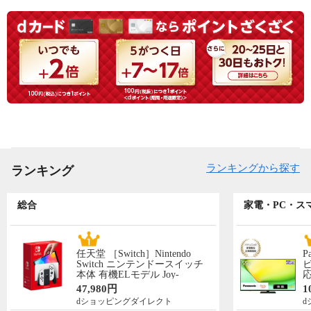
ランキングから探す
ランキング
総合
家電・PC・ス
任天堂 ［Switch］Nintendo
P
Switch ニンテンドースイッチ
ビ
本体 有機ELモデル Joy-
応
Con(L)/(R)ホワイト NSW ホン
N
47,980円
1
タイ 【送料550円対象品】
先
dショッピングダイレクト
d
HEG-S-KAAAA
5