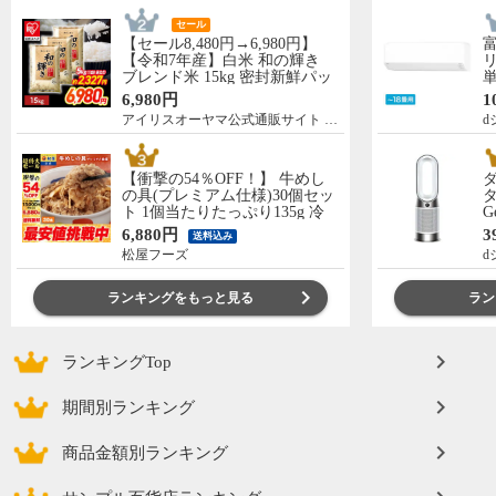
セール
【セール8,480円→6,980円】
【令和7年産】白米 和の輝き
リ
ブレンド米 15kg 密封新鮮パッ
単
ク 脱酸素剤入り 米 お米 低温
の
6,980円
1
製法米 アイリスオーヤマ [食
C
アイリスオーヤマ公式通販サイト アイリスプラザ
d
品]
【衝撃の54％OFF！】 牛めし
の具(プレミアム仕様)30個セッ
タ
ト 1個当たりたっぷり135g 冷
G
凍食品 松屋牛丼 当店のイチオ
ー
6,880円
3
送料込み
シ 非常食
松屋フーズ
d
ランキングをもっと見る
ラン
ランキングTop
期間別ランキング
商品金額別ランキング