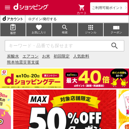
ご利用可能ポイント
カート
ログイン/発行する
お気に入り
検索
ジャンル
クーポン
履歴
検索
炭酸水
エアコン
お米
初回限定
人気飲料
熊本地震災害支援