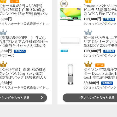
セール
【セール8,480円→6,980円】
Panasonic パナソニ
【令和7年産】白米 和の輝き
ビエラ 55型 液晶テ
ブレンド米 15kg 密封新鮮パッ
応 W90A Fire TV You
ク 脱酸素剤入り 米 お米 低温
Netflix 【配送のみ
6,980円
109,800円
送料無料
製法米 アイリスオーヤマ [食
先渡し】 ［正規取扱店
アイリスオーヤマ公式通販サイト アイリスプラザ
dショッピングダイレク
品]
55W90A
【衝撃の54％OFF！】 牛めし
富士通ゼネラル エア
の具(プレミアム仕様)30個セッ
リア Cシリーズ おも
ト 1個当たりたっぷり135g 冷
単相200V 2025年
凍食品 松屋牛丼 当店のイチオ
のみ 設置なし 軒先渡
6,880円
109,800円
送料込み
送料無料
シ 非常食
C565S2-W
松屋フーズ
dショッピングダイレク
セール
【令和7年産】 白米 和の輝き
ダイソン 空気清浄
ブレンド米 10kg（5kg×2袋）
ター Dyson Purifier 
密封新鮮パック 脱酸素剤入り
Gen1 空気清浄機/
米 お米 低温製法米 アイリスオ
ー/暖房 首振り HP1
4,980円
39,800円
送料無料
ーヤマ [食品]
アイリスオーヤマ公式通販サイト アイリスプラザ
dショッピングダイレク
ンキングをもっと見る
ランキングをもっと見る