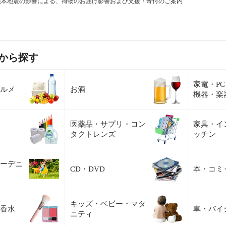
熊本地震の影響による、荷物のお届け影響および支援・寄付のご案内
から探す
家電・P
ルメ
お酒
機器・楽
医薬品・サプリ・コン
家具・イ
タクトレンズ
ッチン
ーデニ
CD・DVD
本・コミ
キッズ・ベビー・マタ
香水
車・バイ
ニティ