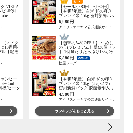
セール
ック VIERA
【セール8,480円→6,980円】
レビ 4K対
【令和7年産】白米 和の輝き
tube
ブレンド米 15kg 密封新鮮パッ
 設置なし 軒
ク 脱酸素剤入り 米 お米 低温
6,980円
］ TV-
製法米 アイリスオーヤマ [食
ト
アイリスオーヤマ公式通販サイト アイリスプラザ
品]
コン ノク
【衝撃の54％OFF！】 牛めし
に18畳用/
の具(プレミアム仕様)30個セッ
モデル【配送
ト 1個当たりたっぷり135g 冷
し】 AS-
凍食品 松屋牛丼 当店のイチオ
6,880円
送料込み
シ 非常食
ト
松屋フーズ
ファンヒー
【令和7年産】 白米 和の輝き
Hot+Cool
ブレンド米 10kg（5kg×2袋）
扇風機/ヒータ
密封新鮮パック 脱酸素剤入り
0WW
米 お米 低温製法米 アイリスオ
4,980円
ーヤマ [食品]
ト
アイリスオーヤマ公式通販サイト アイリスプラザ
ランキングをもっと見る