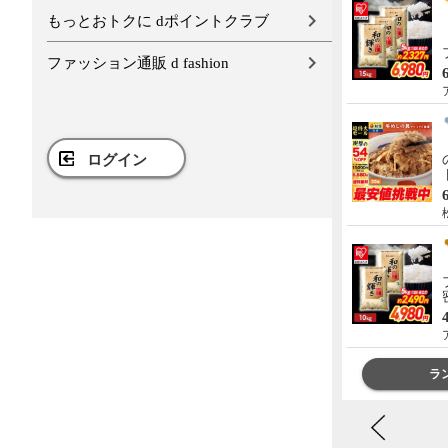
もっとおトクに dポイントクラブ
【メガ盛り 飛騨牛入 バーベキ
ューセット 1kg 約4-5人前】
【冷凍】飛騨牛＆国産豚肉 焼
ファッション通販 d fashion
き肉セット 送料無料 バーベキ
5,980円
送料込み
ュー BBQ 焼肉 焼き肉 和牛 国
肉のひぐち
産 hrp
【メガ盛り 飛騨牛入 バーベキ
ューセット 1.45kg 約4-5人前】
ログイン
【冷凍】 送料無料 飛騨牛＆国
産豚肉＆ 牛タン ＆ウインナー
8,280円
送料込み
1.45㎏ バーベキュー 焼き肉 焼
肉のひぐち
肉 銘柄和牛 国産豚 牛たん
BBQ 詰め合わせ
【A4-A5等級 飛騨牛 ヒレ ステ
ーキ 希少部位 5枚 化粧箱入 ソ
ース付 全国一律送料無料】約
130g×5枚 肉 ギフト 精肉 精肉
23,000円
送料込み
ギフト 内祝 御礼 銘柄和牛 黒
肉のひぐち
毛和牛 ぽっきり hrp
ランキングをもっと見る
ラ