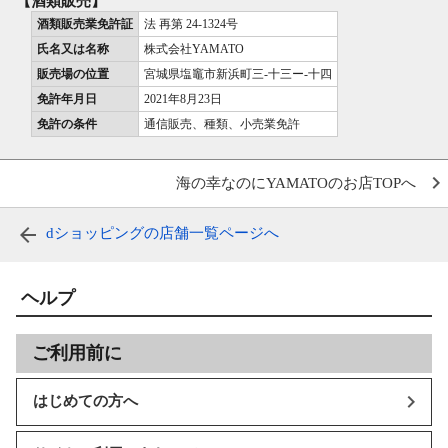
【酒類販売】
酒類販売業免許証
法 再第 24-1324号
氏名又は名称
株式会社YAMATO
販売場の位置
宮城県塩竈市新浜町三-十三ー-十四
免許年月日
2021年8月23日
免許の条件
通信販売、種類、小売業免許
海の幸なのにYAMATOのお店TOPへ
dショッピングの店舗一覧ページへ
ヘルプ
ご利用前に
はじめての方へ