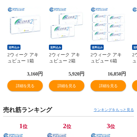
送料込み
送料込み
送料込み
送
2ウィーク アキ
2ウィーク アキ
2ウィーク アキ
2
ュビュー 1箱
ュビュー 2箱
ュビュー 6箱
ュ
3,160
円
5,920
円
16,850
円
詳細を見る
詳細を見る
詳細を見る
売れ筋ランキング
ランキングをもっと見る
1
2
3
位
位
位