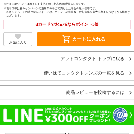
※たまるdポイントはポイント支払を除く商品代金(税抜)の1％です。
※
表示倍率は各キャンペーンの適用条件を全て満たした場合の最大倍率です。
各キャンペーンの適用状況によっては、ポイントの進呈数・付与倍率が最大倍率より少なくなる場合が
ございます。
dカードでお支払ならポイント3倍
shopping_cart
カートに入れる
お気に入り
アットコンタクト トップに戻る
使い捨てコンタクトレンズの一覧を見る
商品レビューを投稿するには