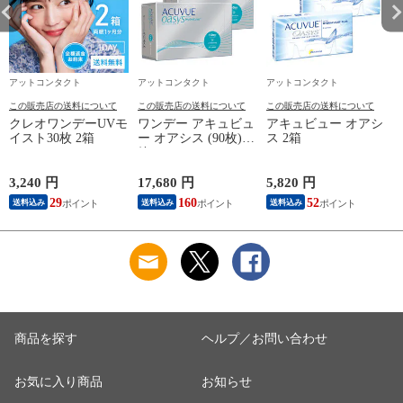
アットコンタクト
アットコンタクト
アットコンタクト
この販売店の送料について
この販売店の送料について
この販売店の送料について
クレオワンデーUVモ
ワンデー アキュビュ
アキュビュー オアシ
イスト30枚 2箱
ー オアシス (90枚) 2
ス 2箱
箱
3,240 円
17,680 円
5,820 円
1
29
160
52
送料込み
送料込み
送料込み
商品を探す
ヘルプ／お問い合わせ
お気に入り商品
お知らせ