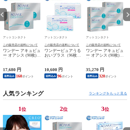
アットコンタクト
アットコンタクト
アットコンタクト
この販売店の送料について
この販売店の送料について
この販売店の送料について
ワンデー アキュビュ
ワンデーピュアうる
ワンデー アキュビュ
ー オアシス (90枚) 2
おいプラス（96枚）
ー オアシス (90枚) 4
箱
2箱
箱
17,680 円
10,600 円
35,270 円
5
160
96
320
送料込み
送料込み
送料込み
人気ランキング
ランキングをもっと見る
1
2
3
位
位
位