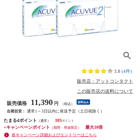
3.8
(4件)
販売店：アットコンタクト
この販売店の送料について
11,390
販売価格
送料込み
円
（税込）
通常1～3日以内に発送予定（土日祝除く）
出荷目安：
たまるdポイント
103
（通常）
+キャンペーンポイント
最大10倍
（期間・用途限定）
各キャンペーン詳細およびエントリーはこちら