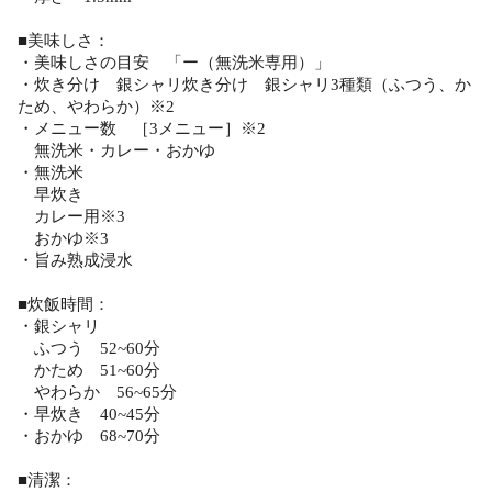
■美味しさ：
・美味しさの目安 「ー（無洗米専用）」
・炊き分け 銀シャリ炊き分け 銀シャリ3種類（ふつう、か
ため、やわらか）※2
・メニュー数 ［3メニュー］※2
無洗米・カレー・おかゆ
・無洗米
早炊き
カレー用※3
おかゆ※3
・旨み熟成浸水
■炊飯時間：
・銀シャリ
ふつう 52~60分
かため 51~60分
やわらか 56~65分
・早炊き 40~45分
・おかゆ 68~70分
■清潔：