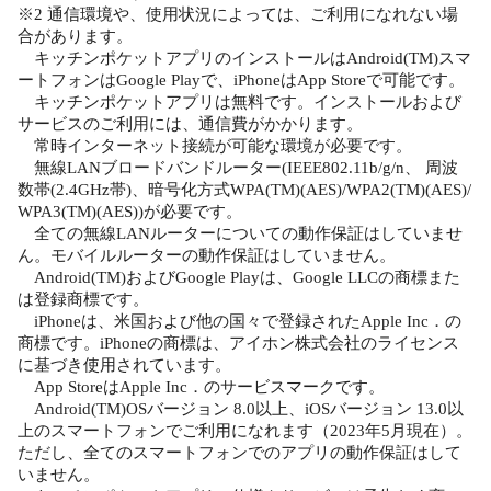
※2 通信環境や、使用状況によっては、ご利用になれない場
合があります。
キッチンポケットアプリのインストールはAndroid(TM)スマ
ートフォンはGoogle Playで、iPhoneはApp Storeで可能です。
キッチンポケットアプリは無料です。インストールおよび
サービスのご利用には、通信費がかかります。
常時インターネット接続が可能な環境が必要です。
無線LANブロードバンドルーター(IEEE802.11b/g/n、 周波
数帯(2.4GHz帯)、暗号化方式WPA(TM)(AES)/WPA2(TM)(AES)/
WPA3(TM)(AES))が必要です。
全ての無線LANルーターについての動作保証はしていませ
ん。モバイルルーターの動作保証はしていません。
Android(TM)およびGoogle Playは、Google LLCの商標また
は登録商標です。
iPhoneは、米国および他の国々で登録されたApple Inc．の
商標です。iPhoneの商標は、アイホン株式会社のライセンス
に基づき使用されています。
App StoreはApple Inc．のサービスマークです。
Android(TM)OSバージョン 8.0以上、iOSバージョン 13.0以
上のスマートフォンでご利用になれます（2023年5月現在）。
ただし、全てのスマートフォンでのアプリの動作保証はして
いません。