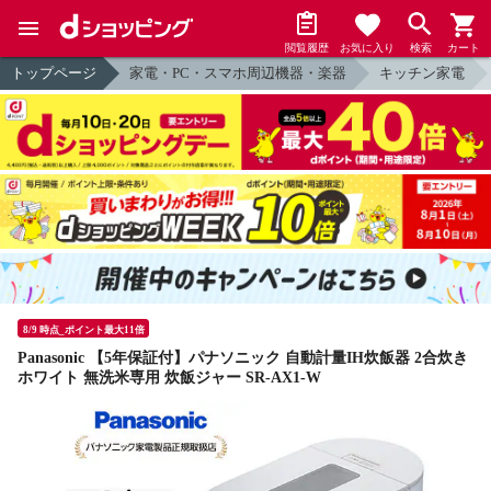
閲覧履歴
お気に入り
検索
カート
トップページ
家電・PC・スマホ周辺機器・楽器
キッチン家電
8/9 時点_ポイント最大11倍
Panasonic 【5年保証付】パナソニック 自動計量IH炊飯器 2合炊き
ホワイト 無洗米専用 炊飯ジャー SR-AX1-W