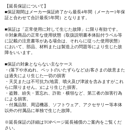
【延長保証について】
■保証期間はメーカー保証終了から最長4年間（メーカー1年保
証と合わせて合計最長5年間）となります。
■保証は「正常使用に対して生じた故障」に限り有効です。
※対象商品の正常な使用状態（取扱説明書本体貼付ラベル等
に記載の注意書等がある場合は、それらに従った使用状態）
において、部品、材料または製造上の問題等により生じた故
障をいいます。
■保証の対象とならない主なケース
・(落下や水ぬれ、ペットのいたずらなど)お客さまの故意また
は過失により生じた一切の損害
・天災または不可抗力(地震、噴火及び津波を含みますがこれ
らに限りません。)により生じた損害。
・盗難、紛失・置忘れ、詐欺・横領など、第三者の加害行為
による損害。
・付属品類、周辺機器、ソフトウェア、アクセサリー等本体
以外の付属品に単独で生じた故障。
※延長保証の詳細はTOPページ延長補償のご案内をご覧くだ
さい。