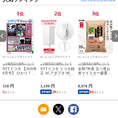
1
2
3
位
位
位
dショッピングダイレクト
dショッピングダイレクト
dショッピングダイレクト
この販売店の送料について
この販売店の送料について
この販売店の送料について
NTTドコモ 【2026年
NTTドコモ ドコモ純
令和7年産 五ツ星お
8月号】 ひかりＴＶ
正 ACアダプタ 08
米マイスター厳選 新
ガイド誌
Type-C 最大45W 高速
潟県 魚沼産 コシヒ
こ
充電 異常検知機能
カリ 10kg(5kg×2袋)
iPhone Android
まとめ買い 田中米穀
550 円
3,199 円
8,970 円
6
Nintendo Switch スイ
精米HACCP認定の高
5
29
83
送料無料
送料無料
ッチ対応 AMD39027
品質管理 白米 精米
お米 コメ