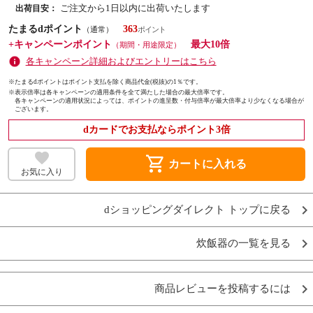
ご注文から1日以内に出荷いたします
出荷目安：
たまるdポイント
363
（通常）
+キャンペーンポイント
最大10倍
（期間・用途限定）
各キャンペーン詳細およびエントリーはこちら
※たまるdポイントはポイント支払を除く商品代金(税抜)の1％です。
※
表示倍率は各キャンペーンの適用条件を全て満たした場合の最大倍率です。
各キャンペーンの適用状況によっては、ポイントの進呈数・付与倍率が最大倍率より少なくなる場合が
ございます。
dカードでお支払ならポイント3倍
shopping_cart
カートに入れる
お気に入り
dショッピングダイレクト トップに戻る
炊飯器の一覧を見る
商品レビューを投稿するには