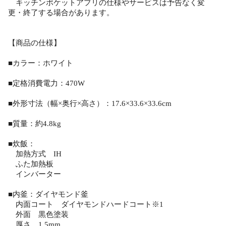
キッチンポケットアプリの仕様やサービスは予告なく変
更・終了する場合があります。
【商品の仕様】
■カラー：ホワイト
■定格消費電力：470W
■外形寸法（幅×奥行×高さ）：17.6×33.6×33.6cm
■質量：約4.8kg
■炊飯：
加熱方式 IH
ふた加熱板
インバーター
■内釜：ダイヤモンド釜
内面コート ダイヤモンドハードコート※1
外面 黒色塗装
厚さ 1.5mm