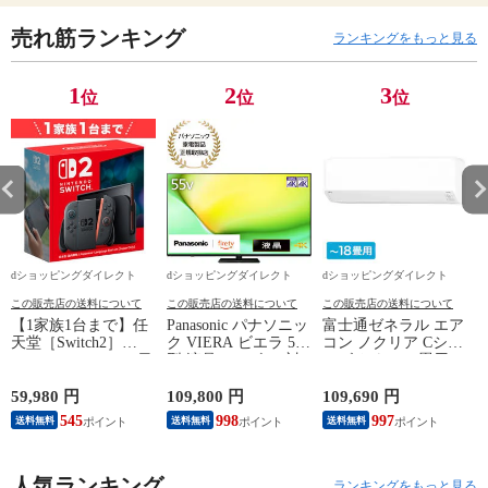
売れ筋ランキング
ランキングをもっと見る
1
2
3
位
位
位
dショッピングダイレクト
dショッピングダイレクト
dショッピングダイレクト
この販売店の送料について
この販売店の送料について
この販売店の送料について
【1家族1台まで】任
Panasonic パナソニッ
富士通ゼネラル エア
天堂［Switch2］
ク VIERA ビエラ 55
コン ノクリア Cシリ
Nintendo Switch2（日
型 液晶テレビ 4K対
ーズ おもに18畳用/
P
本語・国内専用）本
応 W90A Fire TV
単相200V 2025年モデ
体 BEE-S-KB6CA
Youtube Netflix 【配
ル【配送のみ 設置な
59,980 円
109,800 円
109,690 円
3
送のみ 設置なし 軒
し 軒先渡し】 AS-
545
998
997
送料無料
送料無料
送料無料
先渡し】 ［正規取扱
C565S2-W
店］ TV-55W90A
人気ランキング
ランキングをもっと見る