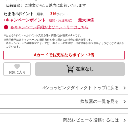
ご注文から1日以内に出荷いたします
出荷目安：
たまるdポイント
316
（通常）
+キャンペーンポイント
最大10倍
（期間・用途限定）
各キャンペーン詳細およびエントリーはこちら
※たまるdポイントはポイント支払を除く商品代金(税抜)の1％です。
※
表示倍率は各キャンペーンの適用条件を全て満たした場合の最大倍率です。
各キャンペーンの適用状況によっては、ポイントの進呈数・付与倍率が最大倍率より少なくなる場合が
ございます。
dカードでお支払ならポイント3倍
remove_shopping_cart
在庫なし
お気に入り
dショッピングダイレクト トップに戻る
炊飯器の一覧を見る
商品レビューを投稿するには