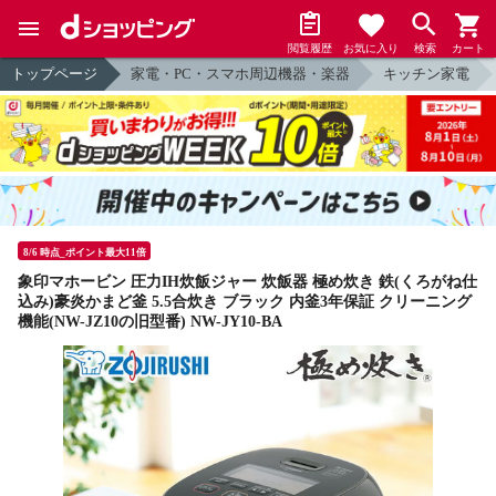
閲覧履歴
お気に入り
検索
カート
トップページ
家電・PC・スマホ周辺機器・楽器
キッチン家電
8/6 時点_ポイント最大11倍
象印マホービン 圧力IH炊飯ジャー 炊飯器 極め炊き 鉄(くろがね仕
込み)豪炎かまど釜 5.5合炊き ブラック 内釜3年保証 クリーニング
機能(NW-JZ10の旧型番) NW-JY10-BA