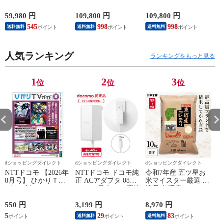
本語・国内専用）本
応 W90A Fire TV
単相200V 2025年モデ
体 BEE-S-KB6CA
Youtube Netflix 【配
ル【配送のみ 設置な
59,980 円
109,800 円
109,800 円
3
送のみ 設置なし 軒
し 軒先渡し】 AS-
545
998
998
送料無料
送料無料
送料無料
先渡し】 ［正規取扱
C565S2-W
店］ TV-55W90A
人気ランキング
ランキングをもっと見る
1
2
3
位
位
位
dショッピングダイレクト
dショッピングダイレクト
dショッピングダイレクト
NTTドコモ 【2026年
NTTドコモ ドコモ純
令和7年産 五ツ星お
8月号】 ひかりＴＶ
正 ACアダプタ 08
米マイスター厳選 新
ガイド誌
Type-C 最大45W 高速
潟県 魚沼産 コシヒ
こ
充電 異常検知機能
カリ 10kg(5kg×2袋)
iPhone Android
まとめ買い 田中米穀
550 円
3,199 円
8,970 円
6
Nintendo Switch スイ
精米HACCP認定の高
5
29
83
送料無料
送料無料
ッチ対応 AMD39027
品質管理 白米 精米