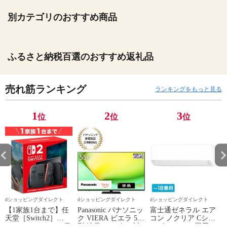
別カテゴリのおすすめ商品
ふるさと納税百選のおすすめ返礼品
売れ筋ランキング
ランキングをもっと見る
1
2
3
位
位
位
dショッピングダイレクト
dショッピングダイレクト
dショッピングダイレクト
【1家族1台まで】任
Panasonic パナソニッ
富士通ゼネラル エア
天堂［Switch2］
ク VIERA ビエラ 55
コン ノクリア Cシリ
Nintendo Switch2（日
型 液晶テレビ 4K対
ーズ おもに18畳用/
P