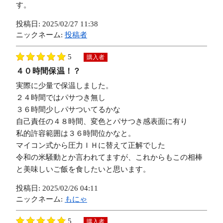
す。
投稿日:
2025/02/27 11:38
ニックネーム:
投稿者
5
購入者
４０時間保温！？
実際に少量で保温しました。
２４時間ではパサつき無し
３６時間少しパサついてるかな
自己責任の４８時間、変色とパサつき感表面に有り
私的許容範囲は３６時間位かなと。
マイコン式から圧力ＩＨに替えて正解でした
令和の米騒動とか言われてますが、これからもこの相棒
と美味しいご飯を食したいと思います。
投稿日:
2025/02/26 04:11
ニックネーム:
もにゃ
5
購入者