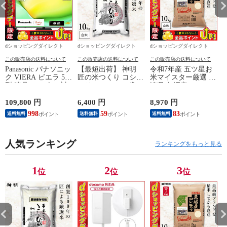
dショッピングダイレクト
dショッピングダイレクト
dショッピングダイレクト
この販売店の送料について
この販売店の送料について
この販売店の送料について
Panasonic パナソニッ
【最短出荷】 神明
令和7年産 五ツ星お
ク VIERA ビエラ 55
匠の米つくり コシヒ
米マイスター厳選 新
型 液晶テレビ 4K対
カリ 10kg(5kg×2袋)
潟県 魚沼産 コシヒ
応 W90A Fire TV
まとめ買い 長期保存
カリ 10kg(5kg×2袋)
Youtube Netflix 【配
可能 防虫対策 白米
まとめ買い 田中米穀
109,800 円
6,400 円
8,970 円
6
送のみ 設置なし 軒
精米 お米 コメ 家計
精米HACCP認定の高
998
59
83
送料無料
送料無料
送料無料
先渡し】 ［正規取扱
応援米 送料無料
品質管理 白米 精米
N
店］ TV-55W90A
お米 コメ
人気ランキング
ランキングをもっと見る
1
2
3
位
位
位