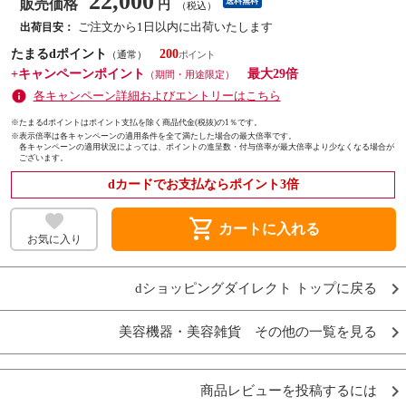
22,000
販売価格
送料無料
円
（税込）
ご注文から1日以内に出荷いたします
出荷目安：
たまるdポイント
200
（通常）
+キャンペーンポイント
最大29倍
（期間・用途限定）
各キャンペーン詳細およびエントリーはこちら
※たまるdポイントはポイント支払を除く商品代金(税抜)の1％です。
※
表示倍率は各キャンペーンの適用条件を全て満たした場合の最大倍率です。
各キャンペーンの適用状況によっては、ポイントの進呈数・付与倍率が最大倍率より少なくなる場合が
ございます。
dカードでお支払ならポイント3倍
shopping_cart
カートに入れる
お気に入り
dショッピングダイレクト トップに戻る
美容機器・美容雑貨 その他の一覧を見る
商品レビューを投稿するには