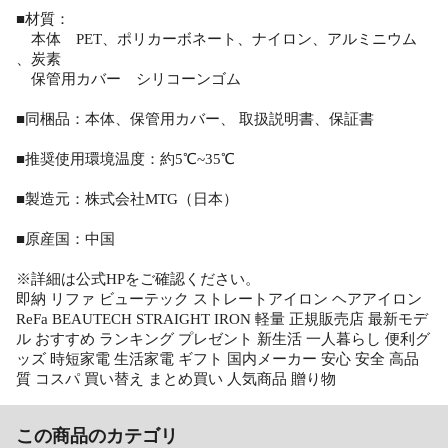
■材質：
本体 PET、ポリカーボネート、ナイロン、アルミニウム
、炭素
保管用カバー シリコーンゴム
■同梱品：本体、保管用カバー、 取扱説明書、保証書
■推奨使用環境温度：約5℃~35℃
■製造元：株式会社MTG（日本）
■原産国：中国
※詳細は公式HPをご確認ください。
即納 リファ ビューテック ストレートアイロン ヘアアイロン
ReFa BEAUTECH STRAIGHT IRON 軽量 正規販売店 最新モデ
ル おすすめ ランキング プレゼント 新生活 一人暮らし 便利グ
ッズ 時短家電 生活家電 ギフト 国内メーカー 安心 安全 高品
質 コスパ 買い替え まとめ買い 人気商品 贈り物
この商品のカテゴリ