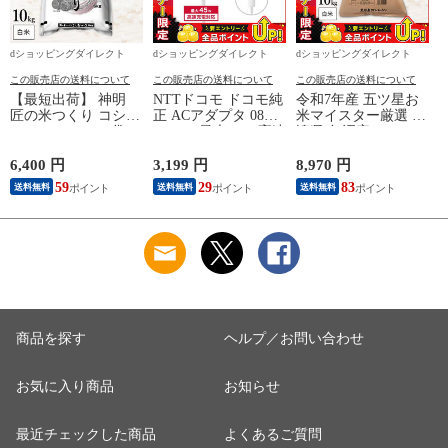
dショッピングダイレクト
dショッピングダイレクト
dショッピングダイレクト
この販売店の送料について
この販売店の送料について
この販売店の送料について
【最短出荷】 神明
NTTドコモ ドコモ純
令和7年産 五ツ星お
匠の米つくり コシヒ
正 ACアダプタ 08
米マイスター厳選 新
カリ 10kg(5kg×2袋)
Type-C 最大45W 高速
潟県 魚沼産 コシヒ
まとめ買い 長期保存
充電 異常検知機能
カリ 10kg(5kg×2袋)
可能 防虫対策 白米
iPhone Android
まとめ買い 田中米穀
6,400 円
3,199 円
8,970 円
4
精米 お米 コメ 家計
Nintendo Switch スイ
精米HACCP認定の高
59
29
83
送料無料
送料無料
送料無料
応援米 送料無料
ッチ対応 AMD39027
品質管理 白米 精米
お米 コメ
商品を探す
ヘルプ／お問い合わせ
お気に入り商品
お知らせ
最近チェックした商品
よくあるご質問