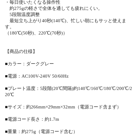
・毎日使いたくなる操作性
約275gの軽さで全体を通しても疲れにくい。
5段階温度調整
最短立ち上がり40秒(140℃)、忙しい朝にもサッと使えま
す。
（180℃(50秒)、220℃(70秒)）
【商品の仕様】
■カラー：ダークグレー
■電源：AC100V-240V 50/60Hz
■プレート温度：5段階(20℃間隔)約140℃/160℃/180℃/200℃/2
20℃
■サイズ：約266mm×29mm×32mm（電源コード含まず）
■電源コード長さ：約1.7m
■重量：約275g（電源コード含む）