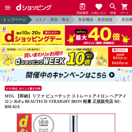
閲覧履歴
お気に入り
検索
カート
トップページ
コスメ・美容・香水
美容機器・美容雑貨
美容
8/10 時点_ポイント最大30倍
MTG 【即納】リファ ビューテック ストレートアイロン ヘアアイ
ロン ReFa BEAUTECH STRAIGHT IRON 軽量 正規販売店 RE-
BM-02A