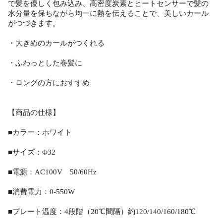
で髪を優しく包み込み、高密度炭素とヒートセンサーで髪の
水分量を保ちながら均一に熱を伝えることで、美しいカール
がつづきます。
・大きめのカールがつくれる
・ふわっとした巻髪に
・ロングの方におすすめ
【商品の仕様】
■カラー：ホワイト
■サイズ：Φ32
■電源：AC100V 50/60Hz
■消費電力：0-550W
■プレート温度：4段階（20℃間隔）約120/140/160/180℃