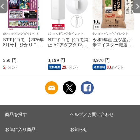
dショッピングダイレクト
dショッピングダイレクト
dショッピングダイレクト
NTTドコモ 【2026年
NTTドコモ ドコモ純
令和7年産 五ツ星お
8月号】 ひかりＴＶ
正 ACアダプタ 08
米マイスター厳選 新
ガイド誌
Type-C 最大45W 高速
潟県 魚沼産 コシヒ
こ
充電 異常検知機能
カリ 10kg(5kg×2袋)
iPhone Android
まとめ買い 田中米穀
550 円
3,199 円
8,970 円
6
Nintendo Switch スイ
精米HACCP認定の高
5
29
83
送料無料
送料無料
ッチ対応 AMD39027
品質管理 白米 精米
お米 コメ
商品を探す
ヘルプ／お問い合わせ
お気に入り商品
お知らせ