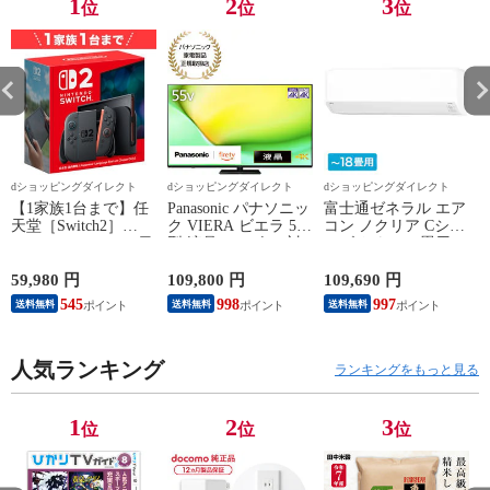
1
2
3
位
位
位
dショッピングダイレクト
dショッピングダイレクト
dショッピングダイレクト
【1家族1台まで】任
Panasonic パナソニッ
富士通ゼネラル エア
天堂［Switch2］
ク VIERA ビエラ 55
コン ノクリア Cシリ
Nintendo Switch2（日
型 液晶テレビ 4K対
ーズ おもに18畳用/
P
本語・国内専用）本
応 W90A Fire TV
単相200V 2025年モデ
体 BEE-S-KB6CA
Youtube Netflix 【配
ル【配送のみ 設置な
59,980 円
109,800 円
109,690 円
3
送のみ 設置なし 軒
し 軒先渡し】 AS-
545
998
997
送料無料
送料無料
送料無料
先渡し】 ［正規取扱
C565S2-W
店］ TV-55W90A
人気ランキング
ランキングをもっと見る
1
2
3
位
位
位