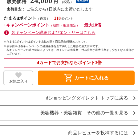
24,000
販売価格
送料無料
円
（税込）
ご注文から1日以内に出荷いたします
出荷目安：
たまるdポイント
218
（通常）
+キャンペーンポイント
最大10倍
（期間・用途限定）
各キャンペーン詳細およびエントリーはこちら
※たまるdポイントはポイント支払を除く商品代金(税抜)の1％です。
※
表示倍率は各キャンペーンの適用条件を全て満たした場合の最大倍率です。
各キャンペーンの適用状況によっては、ポイントの進呈数・付与倍率が最大倍率より少なくなる場合が
ございます。
dカードでお支払ならポイント3倍
shopping_cart
カートに入れる
お気に入り
dショッピングダイレクト トップに戻る
美容機器・美容雑貨 その他の一覧を見る
商品レビューを投稿するには