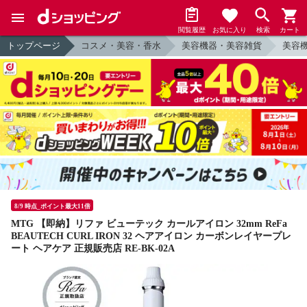
閲覧履歴
お気に入り
検索
カート
トップページ
コスメ・美容・香水
美容機器・美容雑貨
美容
8/9 時点_ポイント最大11倍
MTG 【即納】リファ ビューテック カールアイロン 32mm ReFa
BEAUTECH CURL IRON 32 ヘアアイロン カーボンレイヤープレ
ート ヘアケア 正規販売店 RE-BK-02A