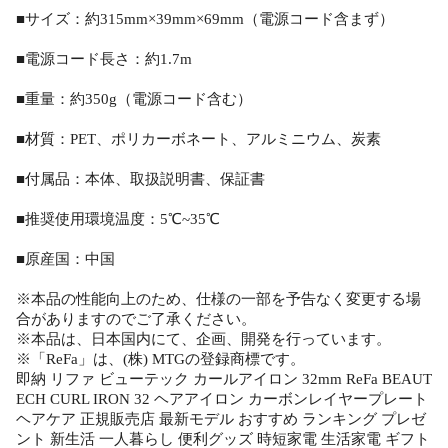
■サイズ：約315mm×39mm×69mm（電源コード含まず）
■電源コード長さ：約1.7m
■重量：約350g（電源コード含む）
■材質：PET、ポリカーボネート、アルミニウム、炭素
■付属品：本体、取扱説明書、保証書
■推奨使用環境温度：5℃~35℃
■原産国：中国
※本品の性能向上のため、仕様の一部を予告なく変更する場
合がありますのでご了承ください。
※本品は、日本国内にて、企画、開発を行っています。
※「ReFa」は、(株) MTGの登録商標です。
即納 リファ ビューテック カールアイロン 32mm ReFa BEAUT
ECH CURL IRON 32 ヘアアイロン カーボンレイヤープレート
ヘアケア 正規販売店 最新モデル おすすめ ランキング プレゼ
ント 新生活 一人暮らし 便利グッズ 時短家電 生活家電 ギフト