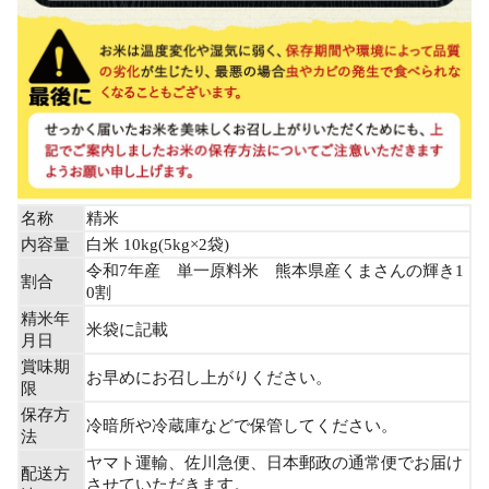
名称
精米
内容量
白米 10kg(5kg×2袋)
令和7年産 単一原料米 熊本県産くまさんの輝き1
割合
0割
精米年
米袋に記載
月日
賞味期
お早めにお召し上がりください。
限
保存方
冷暗所や冷蔵庫などで保管してください。
法
ヤマト運輸、佐川急便、日本郵政の通常便でお届け
配送方
させていただきます。