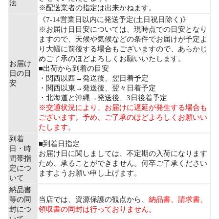
法
※配送業者の指定は出来かねます。
《7-14営業日以内に発送予定(土日祝日除く)》
※お届け日目安については、現時点での目安となり
ますので、天候や気候などの条件でお届けが予定よ
り大幅に前後する場合もございますので、あらかじ
めご了承のほどよろしくお願いいたします。
お届け
■出荷から到着の目安
日の目
・関西以西→発送後、翌日着予定
安
・関西以東→発送後、翌々日着予定
・北海道と沖縄→発送後、3日後着予定
※交通状況により、お届けに遅延が発生する場合も
ございます。予め、ご了承のほどよろしくお願いい
たします。
到着
■到着日指定
日・時
お届け日に関しましては、不定期の入荷になります
間帯指
ため、承ることができません。何卒ご了承ください
定につ
ますようお願い申し上げます。
いて
納品書
等の同
当店では、資源保護の観点から、
納品書、請求書、
封につ
領収書の同封は行っておりません。