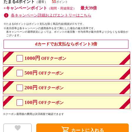
たまるdポイント
51
（通常）
+キャンペーンポイント
最大39倍
（期間・用途限定）
各キャンペーン詳細およびエントリーはこちら
※たまるdポイントはポイント支払を除く商品代金(税抜)の1％です。
※
表示倍率は各キャンペーンの適用条件を全て満たした場合の最大倍率です。
各キャンペーンの適用状況によっては、ポイントの進呈数・付与倍率が最大倍率より少なくなる場合が
ございます。
dカードでお支払ならポイント3倍
1000円
OFFクーポン
500円
OFFクーポン
200円
OFFクーポン
100円
OFFクーポン
※クーポン適用後の費用は決済画面で確認できます
shopping_cart
カートに入れる