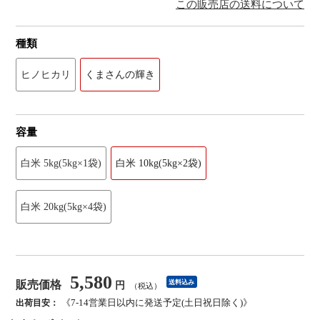
この販売店の送料について
種類
ヒノヒカリ
くまさんの輝き
容量
白米 5kg(5kg×1袋)
白米 10kg(5kg×2袋)
白米 20kg(5kg×4袋)
5,580
販売価格
送料込み
円
（税込）
《7-14営業日以内に発送予定(土日祝日除く)》
出荷目安：