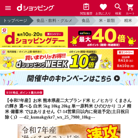
閲覧履歴
お気に入り
検索
カート
トップページ
食品・飲料・グルメ
食品
米・穀類
精米
8/10 時点_ポイント最大40倍
【令和7年産】お米 熊本県産二大ブランド米 ヒノヒカリ くまさん
の輝き 選べる 白米 5kg 10kg 20kg 単一原料米 ひのひかり コメ 精
米 備蓄米 ではありません《7-14営業日以内に発送予定(土日祝日
除く)》---d2_kumakgykr7_wx_25_7980_10kg---