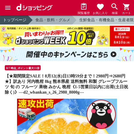
閲覧履歴
お気に入り
検索
カート
トップページ
食品・飲料・グルメ
生鮮食品・有機食品・生産者限
8/7 時点_ポイント最大11倍
【★期間限定SALE！8月12(水)日13時59分まで！2980円⇒2680円
★】訳あり 河内晩柑 8kg 熊本県産 送料無料 和製 グレープフルー
ツ 旬 の フルーツ 果物 みかん 晩柑《1-5営業日以内に出荷(土日祝
除く)》---d2_wbankan_s_26_2980_8000g---