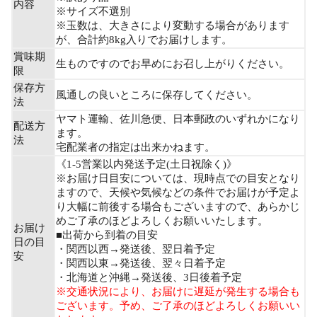
内容
※サイズ不選別
※玉数は、大きさにより変動する場合があります
が、合計約8kg入りでお届けします。
賞味期
生ものですのでお早めにお召し上がりください。
限
保存方
風通しの良いところに保存してください。
法
ヤマト運輸、佐川急便、日本郵政のいずれかになり
配送方
ます。
法
宅配業者の指定は出来かねます。
《1-5営業以内発送予定(土日祝除く)》
※お届け日目安については、現時点での目安となり
ますので、天候や気候などの条件でお届けが予定よ
り大幅に前後する場合もございますので、あらかじ
めご了承のほどよろしくお願いいたします。
お届け
■出荷から到着の目安
日の目
・関西以西→発送後、翌日着予定
安
・関西以東→発送後、翌々日着予定
・北海道と沖縄→発送後、3日後着予定
※交通状況により、お届けに遅延が発生する場合も
ございます。予め、ご了承のほどよろしくお願いい