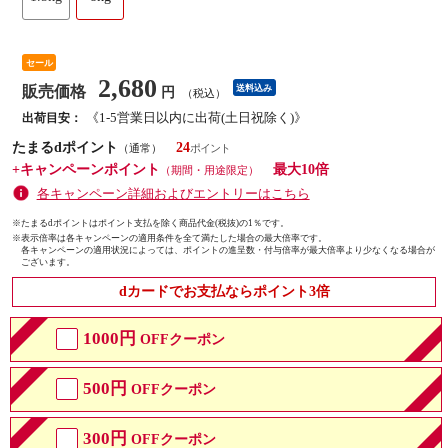
セール
2,680
販売価格
送料込み
円
（税込）
《1-5営業日以内に出荷(土日祝除く)》
出荷目安：
たまるdポイント
24
（通常）
+キャンペーンポイント
最大10倍
（期間・用途限定）
各キャンペーン詳細およびエントリーはこちら
※たまるdポイントはポイント支払を除く商品代金(税抜)の1％です。
※
表示倍率は各キャンペーンの適用条件を全て満たした場合の最大倍率です。
各キャンペーンの適用状況によっては、ポイントの進呈数・付与倍率が最大倍率より少なくなる場合が
ございます。
dカードでお支払ならポイント3倍
1000円
OFFクーポン
500円
OFFクーポン
300円
OFFクーポン