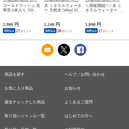
ゴールドラッシュ 名
水 ミネラルウォータ
＼再販開始!!／水 ミ
寄市 6本入り 350～
ー 天然水 500ml 45本
ネラルウォーター 天
400g サイズ 朝採り
熊本イオン純天然水
然水 2L 10本 熊本イ
フルーツコーン とう
ラベルレス くまモン
オン純天然水 シリカ
カ
もろこし スイートコ
防災《7-14営業日以
含有 飲料水 一箱 ラ
2,980 円
2,240 円
1,890 円
1
ーン 極甘 お取り寄
内に発送予定(土日祝
ベルレス くまモン
27
20
17
送料込み
送料込み
送料込み
せグルメ 北海道産
除く)》---
防災 天然水《8月中
《8月中旬-9月上旬頃
d2_ionwater_wx_26_2580_500mlx45_rb-
旬-9月中旬より発送
より発送予定(土日祝
--
予定》---
除く)》---
ionwater_g8_24_1570_2lx
d
0_10kg_musen-
d2_cnyrcornv2_g8_26_2980_6p-
--
-
--
商品を探す
ヘルプ／お問い合わせ
お気に入り商品
お知らせ
最近チェックした商品
よくあるご質問
取り扱いジャンル一覧
はじめての方へ