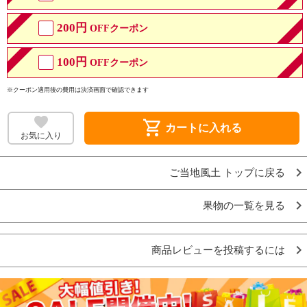
200円
OFFクーポン
100円
OFFクーポン
※クーポン適用後の費用は決済画面で確認できます
shopping_cart
カートに入れる
お気に入り
ご当地風土 トップに戻る
果物の一覧を見る
商品レビューを投稿するには