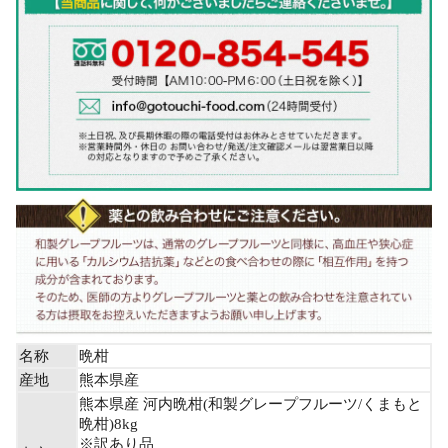
名称
晩柑
産地
熊本県産
熊本県産 河内晩柑(和製グレープフルーツ/くまもと
晩柑)8kg
※訳あり品