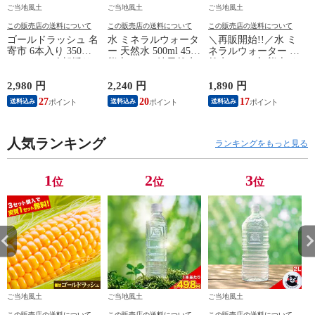
ご当地風土
ご当地風土
ご当地風土
この販売店の送料について
この販売店の送料について
この販売店の送料について
ゴールドラッシュ 名
水 ミネラルウォータ
＼再販開始!!／水 ミ
寄市 6本入り 350～
ー 天然水 500ml 45本
ネラルウォーター 天
400g サイズ 朝採り
熊本イオン純天然水
然水 2L 10本 熊本イ
フルーツコーン とう
ラベルレス くまモン
オン純天然水 シリカ
もろこし スイートコ
防災《7-14営業日以
含有 飲料水 一箱 ラ
白
2,980 円
2,240 円
1,890 円
5
ーン 極甘 お取り寄
内に発送予定(土日祝
ベルレス くまモン
27
20
17
送料込み
送料込み
送料込み
せグルメ 北海道産
除く)》---
防災 天然水《8月中
《8月中旬-9月上旬頃
d2_ionwater_wx_26_2580_500mlx45_rb-
旬-9月中旬より発送
より発送予定(土日祝
--
予定》---
1222_1500g-
除く)》---
人気ランキング
ionwater_g8_24_1570_2lx
ランキングをもっと見る
d2_cnyrcornv2_g8_26_2980_6p-
--
く
--
d
-
1
2
3
位
位
位
ご当地風土
ご当地風土
ご当地風土
この販売店の送料について
この販売店の送料について
この販売店の送料について