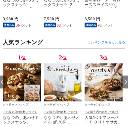
ななつのしあわせミ
ななつのしあわせミ
宮崎牛ロース・肩ロ
ックスナッツ
ックスナッツ ２
ーススライス500g す
1kg（500ｇ×２袋）
kg（500ｇ×４袋）
き焼きロース 牛肉
【無添加】 ナッツ 7
【無添加】 ナッツ 7
しゃぶしゃぶ用 スラ
種類ブレンド 無添加
種類ブレンド 無添加
イス肉 ロース肉 肩
3,980 円
7,500 円
8,500 円
7
無塩 無 油 クルミ ア
無塩 無 油 クルミ ア
ロース肉 国産 スラ
36
69
78
送料込み
送料込み
送料込み
ーモンド 低炭水化物
ーモンド 低炭水化物
イス 薄切り 鍋 しゃ
ダイエット 低カロリ
ダイエット 低カロリ
ぶしゃぶ すき焼き
ー 低糖質 糖質制限
ー 低糖質 糖質制限
500グラム スライス
送料無料 ギフト
人気ランキング
送料無料 ギフト
肉 A4 A5 ギフト お
ランキングをもっと見る
中元 お祝い 贈り物
【送料無料】
1
2
3
位
位
位
タマチャンショップ
タマチャンショップ
タマチャンショップ
この販売店の送料について
この販売店の送料について
この販売店の送料について
ななつのしあわせミ
ななつのしあわせオ
人気NO１フレーバ
ックスナッツ
イル (約30杯
ー！ ＯＨ！オサカー
1kg（500ｇ×２袋）
分/130ml) 7種類の厳
ナ シーフードミック