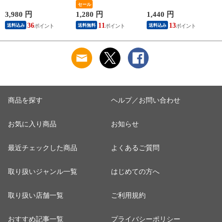
【無添加】 ナッツ 7
選されたMCTオイ
セール
ス3袋セット（シーフ
種類ブレンド 無添加
ル・アボカドオイ
ード 各80g×3袋） 小
3,980 円
1,280 円
1,440 円
7
無塩 無 油 クルミ ア
ル・アーモンドオイ
魚 アーモンド 栄養
36
11
13
送料込み
送料無料
送料込み
ーモンド 低炭水化物
ル・えごまオイル・
カルシウム おやつ
ダイエット 低カロリ
亜麻仁オイル・オリ
おつまみ 【送料無
ー 低糖質 糖質制限
ーブオイル・マカデ
料】【2セット迄メー
送料無料 ギフト
ミアナッツオイルを
ル便/3セット~宅配
バランスよく配合。
便】
送料無料【6個迄メー
ル便/7個~宅配便】
商品を探す
ヘルプ／お問い合わせ
お気に入り商品
お知らせ
最近チェックした商品
よくあるご質問
取り扱いジャンル一覧
はじめての方へ
取り扱い店舗一覧
ご利用規約
おすすめ記事一覧
プライバシーポリシー