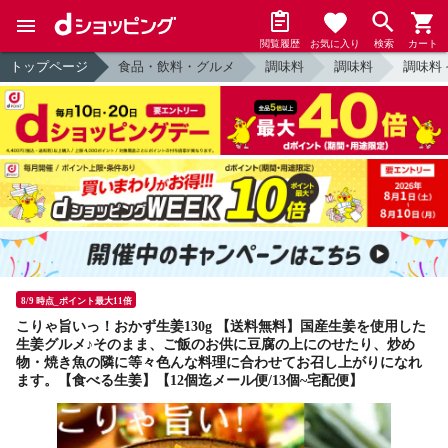
閲覧履歴
お気に入り
検索
カート
トップページ
食品・飲料・グルメ
調味料
調味料
調味料
8/9 時点_ポイント最大11倍
こりゃ旨いっ！おかず生姜130g 【送料無料】国産生姜を使用した
生姜グルメ♪そのまま、ご飯のお供に豆腐の上にのせたり、炒め
物・焼き魚の隣に等々色んな料理に合わせてお召し上がりになれ
ます。【食べる生姜】【12個迄メール便/13個~宅配便】