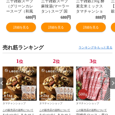
三十雑穀スープ
三十雑穀スープ
三十雑穀230g 酵
三
（グリーンカレ
麻辣湯(マーラー
素玄米ミックス
【
ースープ（和風
タン) スープ 国
タマチャンショ
穀
みそ仕立て））
産三十雑穀から
ップの30雑穀米
定
680
円
680
円
888
円
国産三十雑穀か
生まれた本格ス
雑穀米 ダイエッ
ン
ら生まれた本格
ープ 化学調味
ト 雑穀 白米
雑
詳細を見る
詳細を見る
詳細を見る
スープ 化学調味
料・着色料・保
1000円ポッキリ
国
料・着色料・保
存料不使用 【送
母の日 【送料無
産
存料不使用 【送
料無料】【12個
料】【6個迄メー
の
売れ筋ランキング
料無料】【12個
迄メール便/13個
ル便/7個~宅配
ス
ランキングをもっと見る
迄メール便/13個
~宅配便】
便】
三
~宅配便】
と
1
2
3
位
位
位
と
【
個
個
タマチャンショップ
タマチャンショップ
タマチャンショップ
この販売店の送料について
この販売店の送料について
この販売店の送料について