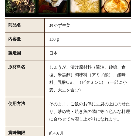
商品名
おかず生姜
内容量
130ｇ
製造国
日本
原材料名
しょうが、漬け原材料（醤油、砂糖、食
塩、米黒酢）調味料（アミノ酸）、酸味
料、乳酸Cａ、（ビタミンC）（一部に小
麦、大豆を含む）
使用方法
そのまま、ご飯のお供に豆腐の上にのせた
り、炒め物・焼き魚の隣に等々色んな料理
に合わせてお召し上がりになれます。
賞味期限
約4ヵ月