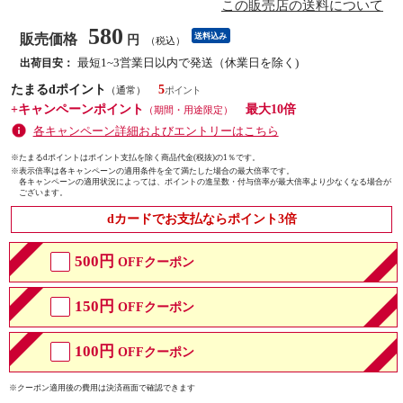
この販売店の送料について
580
販売価格
送料込み
円
（税込）
最短1~3営業日以内で発送（休業日を除く)
出荷目安：
たまるdポイント
5
（通常）
+キャンペーンポイント
最大10倍
（期間・用途限定）
各キャンペーン詳細およびエントリーはこちら
※たまるdポイントはポイント支払を除く商品代金(税抜)の1％です。
※
表示倍率は各キャンペーンの適用条件を全て満たした場合の最大倍率です。
各キャンペーンの適用状況によっては、ポイントの進呈数・付与倍率が最大倍率より少なくなる場合が
ございます。
dカードでお支払ならポイント3倍
500円
OFFクーポン
150円
OFFクーポン
100円
OFFクーポン
※クーポン適用後の費用は決済画面で確認できます