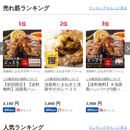
売れ筋ランキング
ランキングをもっと見る
1
2
3
位
位
位
淡路島たまねぎ今井ファーム
淡路島たまねぎ今井ファーム
淡路島たまねぎ今井ファーム
この販売店の送料について
この販売店の送料について
この販売店の送料について
【初回限定】【送料
淡路島たまねぎと淡
【送料無料】＃淡路
無料】淡路島ハンバ
路牛のカレー２００
島ハンバーグ6個ソー
ーグ150g×10個入り
g×10個（中辛）＃淡
ス付き＃ 淡路島たま
初回限定 ＃淡路島ハ
路カレ－10食＃ 今井
ねぎハンバーグ150ｇ
ンバーグ10個＃ プレ
ファーム 10個 10食
×6個ソース付き プレ
4,180 円
3,000 円
3,980 円
1
ゼント ギフトセット
セット 通販 ギフト
ゼント ギフトセット
38
27
36
送料込み
送料込み
送料込み
ギフト
プレゼント 自宅用
ギフト
家庭用 お取り寄せ
お取り寄せグルメ お
人気ランキング
すそ分け グルメ レ
ランキングをもっと見る