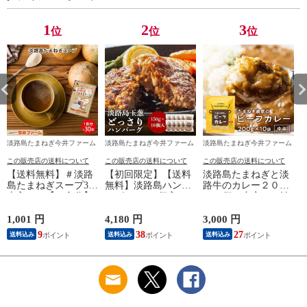
トルトカレー レトル
ト
1
2
3
位
位
位
淡路島たまねぎ今井ファーム
淡路島たまねぎ今井ファーム
淡路島たまねぎ今井ファーム
この販売店の送料について
この販売店の送料について
この販売店の送料について
【送料無料】＃淡路
【初回限定】【送料
淡路島たまねぎと淡
島たまねぎスープ30
無料】淡路島ハンバ
路牛のカレー２００
本入り＃【30食分】
ーグ150g×10個入り
g×10個（中辛）＃淡
淡路島たまねぎ生産
初回限定 ＃淡路島ハ
路カレ－10食＃ 今井
農家が作った淡路島
ンバーグ10個＃ プレ
ファーム 10個 10食
1,001 円
4,180 円
3,000 円
1
たまねぎスープ。個
ゼント ギフトセット
セット 通販 ギフト
9
38
27
送料込み
送料込み
送料込み
包装３０食入りで
ギフト
プレゼント 自宅用
す。オニオン オニオ
家庭用 お取り寄せ
ンスープ スープ 個
お取り寄せグルメ お
包装 30食 淡路島産
すそ分け グルメ レ
たまねぎ 使用 今井
トルトカレー レトル
ファーム
ト