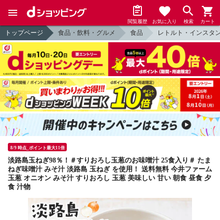
閲覧履歴
お気に入り
検索
カート
トップページ
食品・飲料・グルメ
食品
レトルト・インスタ
8/9 時点_ポイント最大11倍
淡路島玉ねぎ98％！＃すりおろし玉葱のお味噌汁 25食入り＃ たま
ねぎ味噌汁 みそ汁 淡路島 玉ねぎ を使用！ 送料無料 今井ファーム
玉葱 オニオン みそ汁 すりおろし 玉葱 美味しい 甘い 朝食 昼食 夕
食 汁物