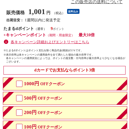
この販売店の送料について
1,001
販売価格
送料込み
円
（税込）
1週間以内に発送予定
出荷目安：
たまるdポイント
9
（通常）
+キャンペーンポイント
最大10倍
（期間・用途限定）
各キャンペーン詳細およびエントリーはこちら
※たまるdポイントはポイント支払を除く商品代金(税抜)の1％です。
※
表示倍率は各キャンペーンの適用条件を全て満たした場合の最大倍率です。
各キャンペーンの適用状況によっては、ポイントの進呈数・付与倍率が最大倍率より少なくなる場合が
ございます。
dカードでお支払ならポイント3倍
1000円
OFFクーポン
500円
OFFクーポン
200円
OFFクーポン
100円
OFFクーポン