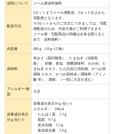
送料について
メール便送料無料
2セットまでメール便配送、3セット以上から
宅配便となります。
※3セットからのご注文につきましては、宅配
配送方法
便配送のため、代金引換がご利用できます。
メール便・宅配商品の同梱は出来る限りまと
めて、送料無料！
内容量
400ｇ（16ｇ×25食）
米みそ（国内製造）、たまねぎ（淡路島
産）、 砂糖、食塩、発酵調味料、わかめ、た
原材料
まねぎ エキス、たん白自己消化物、かつお節
調味 エキス、かつお節粉末／調味料（アミノ
酸 等）、酒精、（一部に大豆を含む）
アレルギー 物
大豆
質
栄養成分表示16ｇ当たり
エネルギ－ 24kcal
栄養成分表示
たんぱく質 1.3ｇ
16ｇ当たり
脂質 0.7ｇ
炭水化物 3.2ｇ
食塩相当量 1.8ｇ