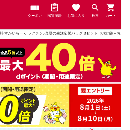
クーポン
閲覧履歴
お気に入り
検索
カート
料 すかいらーく ラクチン♪真夏の生活応援バッグ Bセット（6種7袋＋お楽しみ2