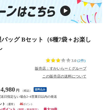
バッグ Bセット（6種7袋＋お楽し
し
3.0
(2件)
販売店：すかいらーくグループ
この販売店の送料について
4,980
送料込み
円
（税込）
配送日指定ない場合2~4営業日以内の発送
ント
46
（通常）
ンポイント
最大10倍
（期間・用途限定）