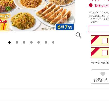
各キャン
※たまるdポイントは
※
表示倍率は各キャ
各キャンペーンの
います。
※クーポン適用後
お気に入