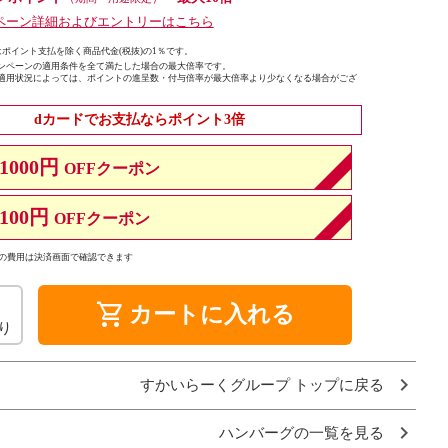
ペーン詳細およびエントリーはこちら
ポイント支払を除く商品代金(税抜)の1％です。
ンペーンの適用条件を全て満たした場合の最大倍率です。
適用状況によっては、ポイントの進呈数・付与倍率が最大倍率より少なくなる場合がござ
dカードでお支払ならポイント3倍
1000円
OFFクーポン
100円
OFFクーポン
の費用は決済画面で確認できます
shopping_cart
カートに入れる
り
すかいらーくグループ トップに戻る
ハンバーグの一覧を見る