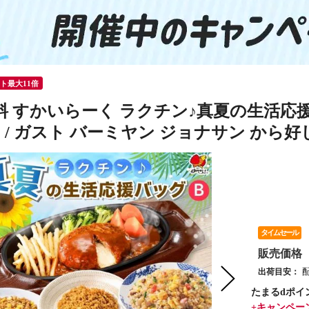
ント最大11倍
料 すかいらーく ラクチン♪真夏の生活応援
 / ガスト バーミヤン ジョナサン から好
タイムセール
販売価格
出荷目安：
たまるdポイ
+キャンペー