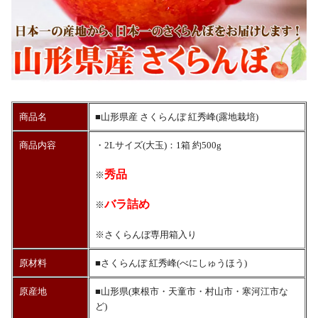
商品名
■山形県産 さくらんぼ 紅秀峰(露地栽培)
商品内容
・2Lサイズ(大玉)：1箱 約500g
秀品
※
バラ詰め
※
※さくらんぼ専用箱入り
原材料
■さくらんぼ 紅秀峰(べにしゅうほう)
原産地
■山形県(東根市・天童市・村山市・寒河江市な
ど)