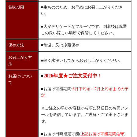
賞味期限
■生もののため、お早めにお召し上がりくださ
い。
■大変デリケートなフルーツです。到着後は風通
しの良い涼しい場所で保管してください。
保存方法
■常温、又は冷蔵保存
お召上がり方
■軽く水洗いしてからお召し上がりください。
法
2026年度★ご注文受付中！
お届けについ
■
て
■お届け可能期間:
6月下旬頃～7月上旬頃までの予
定
※ご注文の早いお客様から順に発送日のお伺いメ
ールを送信しています。ご理解・ご了承下さいま
せ。
■お届け日時指定可能(
上記お届け可能期間厳守
)