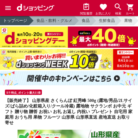
閲覧履歴
お気に入り
検索
カート
トップページ
食品・飲料・グルメ
食品
生鮮食品
果物
8/9 時点_ポイント最大11倍
【販売終了】 山形県産 さくらんぼ 紅秀峰 500g (露地/秀品/2Lサイ
ズ/ばら詰め/化粧箱入り/クール冷蔵) 露地物 サクランボ お中元 ギ
フト 贈り物 贈答 お祝い お礼 お返し 内祝い プレゼント 自宅用 家
庭用 おうち用 果物 フルーツ 山形県 山形県直送 産地直送 お取り
寄せ