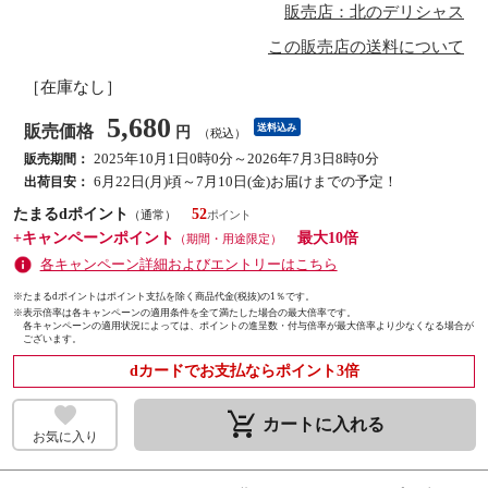
販売店：北のデリシャス
この販売店の送料について
［在庫なし］
5,680
販売価格
送料込み
円
（税込）
2025年10月1日0時0分～2026年7月3日8時0分
販売期間：
6月22日(月)頃～7月10日(金)お届けまでの予定！
出荷目安：
たまるdポイント
52
（通常）
+キャンペーンポイント
最大10倍
（期間・用途限定）
各キャンペーン詳細およびエントリーはこちら
※たまるdポイントはポイント支払を除く商品代金(税抜)の1％です。
※
表示倍率は各キャンペーンの適用条件を全て満たした場合の最大倍率です。
各キャンペーンの適用状況によっては、ポイントの進呈数・付与倍率が最大倍率より少なくなる場合が
ございます。
dカードでお支払ならポイント3倍
remove_shopping_cart
カートに入れる
お気に入り