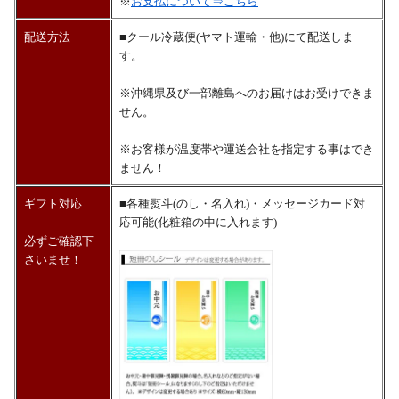
※
お支払について⇒こちら
配送方法
■クール冷蔵便(ヤマト運輸・他)にて配送しま
す。
※沖縄県及び一部離島へのお届けはお受けできま
せん。
※お客様が温度帯や運送会社を指定する事はでき
ません！
ギフト対応
■各種熨斗(のし・名入れ)・メッセージカード対
応可能(化粧箱の中に入れます)
必ずご確認下
さいませ！