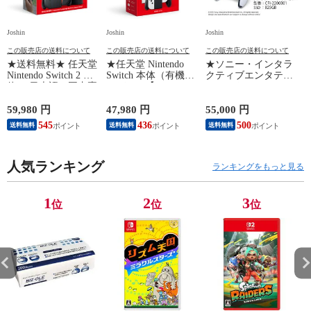
Joshin
Joshin
Joshin
Jo
この販売店の送料について
この販売店の送料について
この販売店の送料について
★送料無料★ 任天堂
★任天堂 Nintendo
★ソニー・インタラ
Nintendo Switch 2 本
Switch 本体（有機EL
クティブエンタテイ
体 （日本語・国内専
モデル）【Joy-
ンメント PlayStation
用）switch2 BEE-S-
Con(L)/(R) ホワイ
5 デジタル・エディ
KB6CA NSW2ホンタ
ト】 HEG-S-KAAAA
ション 日本語専用
対
59,980 円
47,980 円
55,000 円
1
イ 【返品種別B】
NSWホンタイホワイ
Console Language:
545
436
500
送料無料
送料無料
送料無料
ト ユウキELモデル
Japanese only（CFI-
【返品種別B】
2200B01） 【返品種
別B】
人気ランキング
ランキングをもっと見る
1
2
3
位
位
位