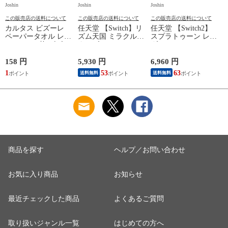
Joshin
Joshin
Joshin
Jo
この販売店の送料について
この販売店の送料について
この販売店の送料について
カルタス ビズーレ
任天堂 【Switch】リ
任天堂 【Switch2】
ペーパータオル レギ
ズム天国 ミラクルス
スプラトゥーン レイ
ュラー 200枚 ビズ-レ
ターズ HAC-P-
ダース BEE-P-
ペ-パ-タオルR200
BFLTA NSW リズム
AADLA NSW2 スプ
【返品種別A】
テンゴク ミラクルス
ラトゥ-ン レイダ-ス
158 円
5,930 円
6,960 円
2
タ-ズ 【返品種別B】
【返品種別B】
1
53
63
1
送料無料
送料無料
商品を探す
ヘルプ／お問い合わせ
お気に入り商品
お知らせ
最近チェックした商品
よくあるご質問
取り扱いジャンル一覧
はじめての方へ