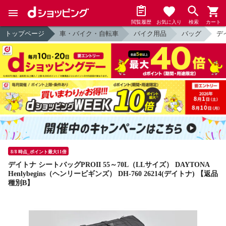
閲覧履歴
お気に入り
検索
カート
トップページ
車・バイク・自転車
バイク用品
バッグ
デイ
8/8 時点_ポイント最大11倍
デイトナ シートバッグPROII 55～70L（LLサイズ） DAYTONA
Henlybegins（ヘンリービギンズ） DH-760 26214(デイトナ) 【返品
種別B】