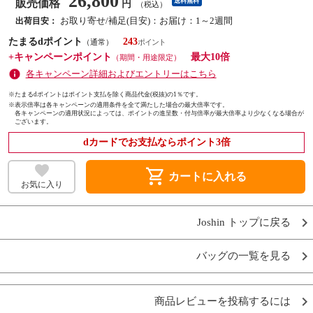
26,800
販売価格
送料無料
円
（税込）
お取り寄せ/補足(目安)：お届け：1～2週間
出荷目安：
たまるdポイント
243
（通常）
+キャンペーンポイント
最大10倍
（期間・用途限定）
各キャンペーン詳細およびエントリーはこちら
※たまるdポイントはポイント支払を除く商品代金(税抜)の1％です。
※
表示倍率は各キャンペーンの適用条件を全て満たした場合の最大倍率です。
各キャンペーンの適用状況によっては、ポイントの進呈数・付与倍率が最大倍率より少なくなる場合が
ございます。
dカードでお支払ならポイント3倍
shopping_cart
カートに入れる
お気に入り
Joshin トップに戻る
バッグの一覧を見る
商品レビューを投稿するには