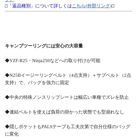
□「返品種別」について詳しくは
こちら(外部リンク)
□
キャンプツーリングには安心の大容量
◆YZF-R25・Ninja250などへの取り付けが可能
◆N25Bイージーリングベルト（4点支持）＋サブベルト（2点
支持）で、バッグを強力に固定
◆中央の特殊ノンスリップシートは幅広い車種でズレを防止
◆連結ベルトを使えば負荷の掛かった状態でも型崩れなし
◆隠しポケットもPALSテープも工夫次第で自分仕様のバッグ
に変化