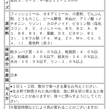
直径３．０～３．４×長さ１１～１３ｍｍ
イ
ズ
フィッシュミール、オキアミミール、小麦粉、でんぷん
類、とうもろこし、ビール酵母、米ぬか、アミノ酸（メ
原
チオニン、リジン）、カロチノイド、ビタミン類（塩化
材
コリン、Ｅ、Ｃ、イノシトール、Ｂ５、Ｂ２、Ａ、Ｂ
料
１、Ｂ６、Ｂ３、Ｋ、葉酸、Ｄ３、ビオチン、Ｂ１
２）、ミネラル類（Ｆｅ、Ｍｇ、Ｚｎ、Ｍｎ、Ｃｏ、Ｃ
ｕ、ｌ）、着色料（赤３）
保
粗タンパク質：４０．０％以上、粗脂肪：４．０％以
証
上、粗繊維：３．０％以下、粗灰分：１４．０％以上、
成
水分：１０．０％以下、リン：１．０％以上
分
生
産
日本
国
●１日１～２回、数分で食べきる量をお与えください。
与
●生き餌で飼育された魚の場合、急に餌を切り替えると食
え
べないことがありますが、徐々に慣らすようにしてくだ
方
さい。
※製造時期などにより色が変わることがございますが、