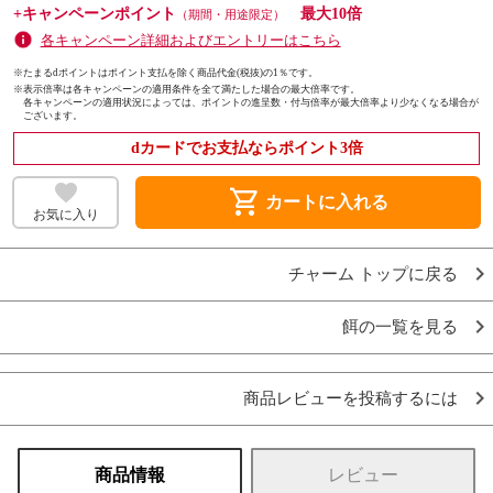
+キャンペーンポイント
最大10倍
（期間・用途限定）
各キャンペーン詳細およびエントリーはこちら
※たまるdポイントはポイント支払を除く商品代金(税抜)の1％です。
※
表示倍率は各キャンペーンの適用条件を全て満たした場合の最大倍率です。
各キャンペーンの適用状況によっては、ポイントの進呈数・付与倍率が最大倍率より少なくなる場合が
ございます。
dカードでお支払ならポイント3倍
shopping_cart
カートに入れる
お気に入り
チャーム トップに戻る
餌の一覧を見る
商品レビューを投稿するには
商品情報
レビュー