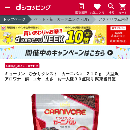
閲覧履歴
お気に入り
検索
カート
トップページ
ペット・花・ガーデニング・DIY
アクアリウム用品
8/8 時点_ポイント最大11倍
キョーリン ひかりクレスト カーニバル ２１０ｇ 大型魚
アロワナ 餌 エサ えさ お一人様３０点限り 関東当日便