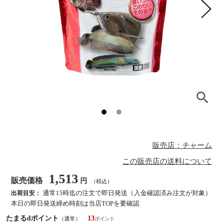
販売店：チャーム
この販売店の送料について
1,513
販売価格
円
（税込）
通常15時迄の注文で即日発送（入金確認済み注文が対象）
出荷目安：
本日の即日発送締め時刻は当店TOPを要確認
たまるdポイント
13
（通常）