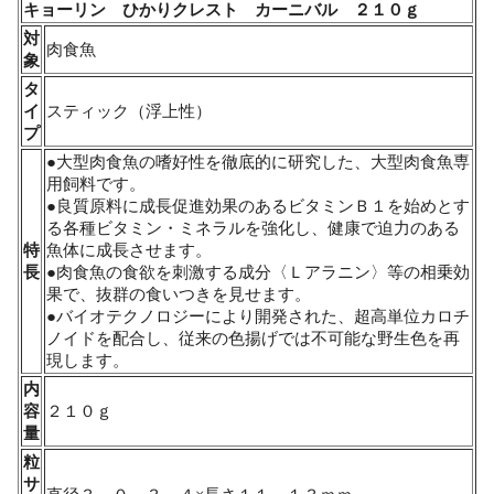
キョーリン ひかりクレスト カーニバル ２１０ｇ
対
肉食魚
象
タ
イ
スティック（浮上性）
プ
●大型肉食魚の嗜好性を徹底的に研究した、大型肉食魚専
用飼料です。
●良質原料に成長促進効果のあるビタミンＢ１を始めとす
る各種ビタミン・ミネラルを強化し、健康で迫力のある
特
魚体に成長させます。
長
●肉食魚の食欲を刺激する成分〈Ｌアラニン〉等の相乗効
果で、抜群の食いつきを見せます。
●バイオテクノロジーにより開発された、超高単位カロチ
ノイドを配合し、従来の色揚げでは不可能な野生色を再
現します。
内
容
２１０ｇ
量
粒
サ