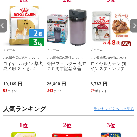
チャーム
チャーム
チャーム
この販売店の送料について
この販売店の送料について
この販売店の送料について
ロイヤルカナン 柴犬
外部フィルター 創立
ロイヤルカナン 猫
成犬用 ３ｋｇ×２袋
７０周年記念商品 エ
インスティンクティ
３１８２５５０８２
ーハイム クラシック
ブ グレービー 成猫
３９０６ ジップ付
フィルター ２２１７
用 ８５ｇ １箱４８
お一人様２点限り 関
グレー ５０Ｈｚ 東
袋 お一人様１点限り
10,169 円
26,800 円
8,783 円
6
東当日便
日本用 水槽 アクア
関東当日便
92
243
79
5
リウム 関東当日便
人気ランキング
ランキングをもっと見る
1
2
3
位
位
位