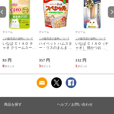
チャーム
チャーム
チャーム
この販売店の送料について
この販売店の送料について
この販売店の送料について
いなば ＣＩＡＯ チ
ハイペット ハムスタ
いなば ＣＩＡＯ（チ
ャオ クリームスープ
ー・リスのまんま ス
ャオ） 焼かつお 高
パウチ ささみ ほた
ペシャル ９０ｇ フ
齢猫用 海鮮ほたて味
て貝柱・チーズ入り
ード 主食 餌 エサ 関
１本 猫 おやつ 関東
４０ｇ 猫 キャット
東当日便
当日便
93 円
357 円
132 円
2
フード 関東当日便
0
3
1
2
商品を探す
ヘルプ／お問い合わせ