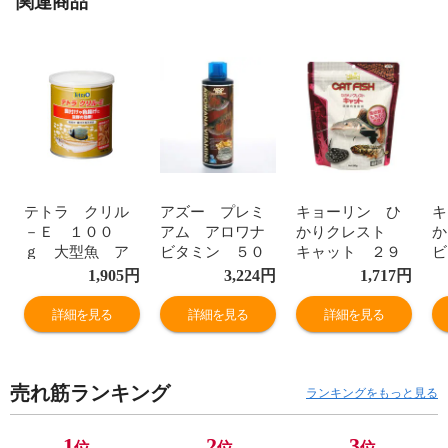
関連商品
テトラ クリル
アズー プレミ
キョーリン ひ
キ
－Ｅ １００
アム アロワナ
かりクレスト
ｇ 大型魚 ア
ビタミン ５０
キャット ２９
ビ
ロワナ 餌 エ
０ｍｌ 龍魚の
５ｇ 肉食魚
1,905
円
3,224
円
1,717
円
サ 色揚げ 餌
極め 古代魚
えさ お一人様
大
付け用天然餌
水質調整剤 関東
３０点限り 関東
詳細を見る
詳細を見る
詳細を見る
オキアミ 乾燥
当日便
当日便
え
フード 熱帯
２
魚 海水魚 関東
当
売れ筋ランキング
当日便
ランキングをもっと見る
1
2
3
位
位
位