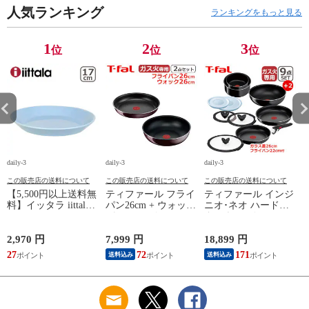
人気ランキング
ガス ガス火 直火 兼
用 直火 T-fal 【北海
ランキングをもっと見る
用 【北海道・沖縄は
道・沖縄は990円加
990円加算】 tfa0098-
算】 tfa0098-
067
2009c2222
1
2
3
位
位
位
daily-3
daily-3
daily-3
da
この販売店の送料について
この販売店の送料について
この販売店の送料について
【5,500円以上送料無
ティファール フライ
ティファール インジ
料】イッタラ iittala
パン26cm + ウォック
ニオ･ネオ ハードチ
ティーマ
パン26cm インジニ
タニウム･インテンス
（TEEMA） 17cm ア
オ･ネオ ヴィンテー
フライパン セット9
イスブルー プレート
ジボルドー･インテン
点 L43891 + フライ
2,970 円
7,999 円
18,899 円
2
北欧 食器 ita12-c043
ス 単品 オリジナル2
パン22cm + バタフラ
27
72
171
送料込み
送料込み
点セット ガス ガス
イガラスぶた 26cm付
応
火専用 直火 kt1
き オリジナル11点セ
L43905 + L43977 T-
ット ガス ガス火専
算
fal 【北海道・沖縄は
用 直火 T-fal 【北海
990円加算】 tfa0098-
道・沖縄は990円加