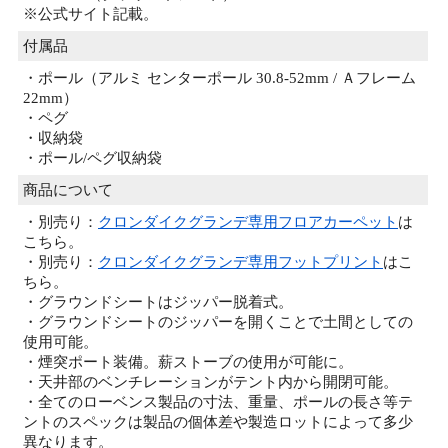
※公式サイト記載。
付属品
・ポール（アルミ センターポール 30.8-52mm / Ａフレーム
22mm）
・ペグ
・収納袋
・ポール/ペグ収納袋
商品について
・別売り：
クロンダイクグランデ専用フロアカーペット
は
こちら。
・別売り：
クロンダイクグランデ専用フットプリント
はこ
ちら。
・グラウンドシートはジッパー脱着式。
・グラウンドシートのジッパーを開くことで土間としての
使用可能。
・煙突ポート装備。薪ストーブの使用が可能に。
・天井部のベンチレーションがテント内から開閉可能。
・全てのローベンス製品の寸法、重量、ポールの長さ等テ
ントのスペックは製品の個体差や製造ロットによって多少
異なります。