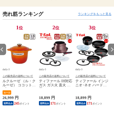
売れ筋ランキング
ランキングをもっと見る
1
2
3
位
位
位
daily-3
daily-3
daily-3
da
この販売店の送料について
この販売店の送料について
この販売店の送料について
ルクルーゼ （ル・ク
ティファール IH対応
ティファール インジ
ルーゼ） ココットエ
ガス ガス火 直火 兼
ニオ･ネオ ハードチ
ブリィ 18cm インナ
用 インジニオ･ネオ
タニウム･インテンス
ーリッド付き オレン
セール
IHマロンブラウン･
フライパン セット9
ジ ホーロー鍋 IH対
アンリミテッド セッ
点 L43891 + フライ
26,999 円
18,899 円
18,899 円
1
応 直火（ガス火）対
ト9 L38591 + バタフ
パン22cm + バタフラ
245
171
171
送料込み
送料込み
送料込み
応 Le Creuset【北海
ライガラスぶた
イガラスぶた 26cm付
4
道・沖縄は990円加
22cm/26cm 付き 11点
き オリジナル11点セ
算】 lec8301si
セット T-fal IH対応
ット ガス ガス火専
円