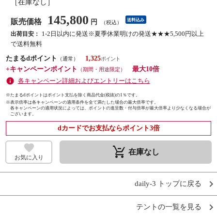
［在庫なし］
145,800
販売価格
送料込み
円
（税込）
1-2日以内に発送※夏季休業明けの発送★★★5,500円以上
出荷目安：
で送料無料
たまるdポイント
1,325
（通常）
+キャンペーンポイント
最大10倍
（期間・用途限定）
各キャンペーン詳細およびエントリーはこちら
※たまるdポイントはポイント支払を除く商品代金(税抜)の1％です。
※
表示倍率は各キャンペーンの適用条件を全て満たした場合の最大倍率です。
各キャンペーンの適用状況によっては、ポイントの進呈数・付与倍率が最大倍率より少なくなる場合が
ございます。
dカードでお支払ならポイント3倍
remove_shopping_cart
在庫なし
お気に入り
daily-3 トップに戻る
テントの一覧を見る