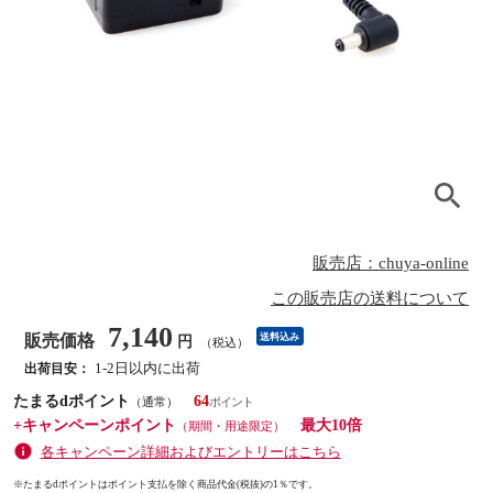
販売店：chuya-online
この販売店の送料について
7,140
販売価格
送料込み
円
（税込）
1-2日以内に出荷
出荷目安：
たまるdポイント
64
（通常）
+キャンペーンポイント
最大10倍
（期間・用途限定）
各キャンペーン詳細およびエントリーはこちら
※たまるdポイントはポイント支払を除く商品代金(税抜)の1％です。