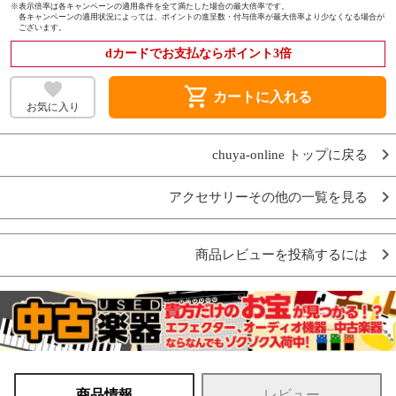
※
表示倍率は各キャンペーンの適用条件を全て満たした場合の最大倍率です。
各キャンペーンの適用状況によっては、ポイントの進呈数・付与倍率が最大倍率より少なくなる場合が
ございます。
dカードでお支払ならポイント3倍
shopping_cart
カートに入れる
お気に入り
chuya-online トップに戻る
アクセサリーその他の一覧を見る
商品レビューを投稿するには
商品情報
レビュー