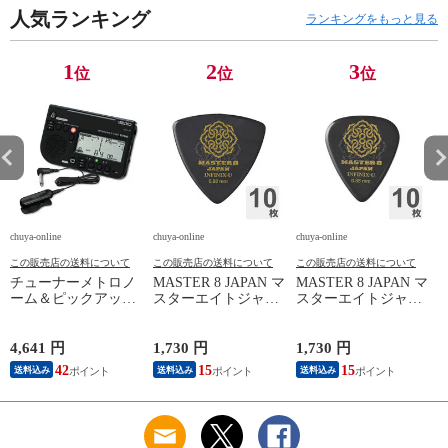
人気ランキング
ランキングをもっと見る
1
2
3
位
位
位
chuya-online
chuya-online
chuya-online
ch
この販売店の送料について
この販売店の送料について
この販売店の送料について
チューナーメトロノ
MASTER 8 JAPAN マ
MASTER 8 JAPAN マ
P
ーム＆ピックアップ
スターエイトジャパ
スターエイトジャパ
ン
マイク SEIKO セイ
ン IFUHPS-TR088
ン IFUHPS-TD088
コー STH200BK SP
INFINIX-U Hard
INFINIX-U Hard
スペシャルパック ブ
Polish TRIANGLE
Polish TEARDROP
4,641 円
1,730 円
1,730 円
3
ラック
0.88mm ギターピッ
0.88mm ギターピッ
42
15
15
送料込み
送料込み
送料込み
ク×10枚
ク×10枚