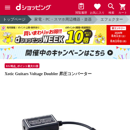
閲覧履歴
お気に入り
検索
カート
トップページ
家電・PC・スマホ周辺機器・楽器
エフェクター
8/6 時点_ポイント最大11倍
Xotic Guitars Voltage Doubler 昇圧コンバーター