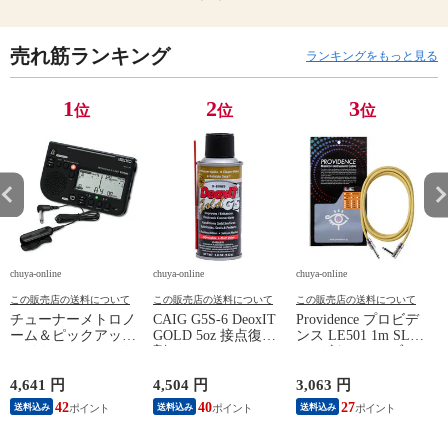
売れ筋ランキング
ランキングをもっと見る
1
2
3
位
位
位
chuya-online
chuya-online
chuya-online
ch
この販売店の送料について
この販売店の送料について
この販売店の送料について
チューナーメトロノ
CAIG G5S-6 DeoxIT
Providence プロビデ
ーム＆ピックアップ
GOLD 5oz 接点復活
ンス LE501 1m SL
E
マイク SEIKO セイ
剤
YL ギターケーブル
P
コー STH200BK SP
ギターシールド
スペシャルパック ブ
4,641 円
4,504 円
3,063 円
2
ラック
42
40
27
送料込み
送料込み
送料込み