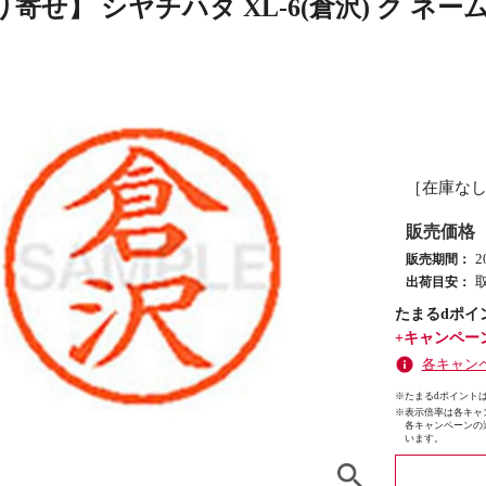
寄せ】 シヤチハタ XL-6(倉沢) ク ネー
［在庫な
販売価格
2
販売期間：
出荷目安：
たまるdポイ
+キャンペー
各キャン
※たまるdポイントは
※
表示倍率は各キャ
各キャンペーンの
います。