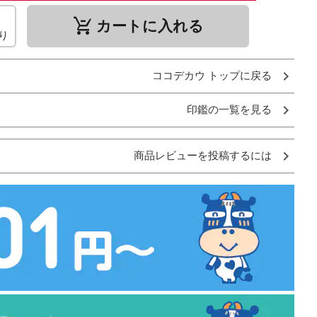
remove_shopping_cart
カートに入れる
り
ココデカウ トップに戻る
印鑑の一覧を見る
商品レビューを投稿するには