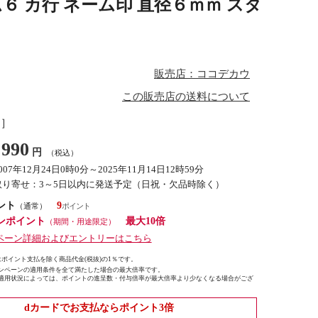
ム６ カ行 ネーム印 直径６ｍｍ スタ
販売店：ココデカウ
この販売店の送料について
し］
990
円
（税込）
007年12月24日0時0分～2025年11月14日12時59分
取り寄せ：3～5日以内に発送予定（日祝・欠品時除く）
ント
9
（通常）
ンポイント
最大10倍
（期間・用途限定）
ペーン詳細およびエントリーはこちら
ポイント支払を除く商品代金(税抜)の1％です。
ンペーンの適用条件を全て満たした場合の最大倍率です。
適用状況によっては、ポイントの進呈数・付与倍率が最大倍率より少なくなる場合がござ
dカードでお支払ならポイント3倍