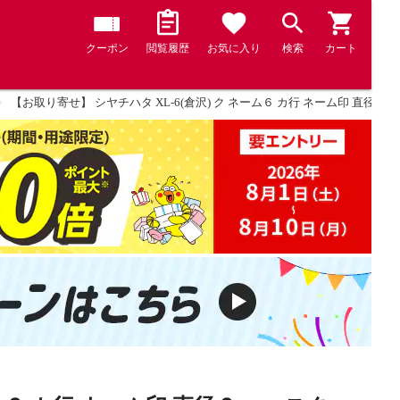
クーポン
閲覧履歴
お気に入り
検索
カート
【お取り寄せ】 シヤチハタ XL-6(倉沢) ク ネーム６ カ行 ネーム印 直径６