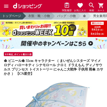
閲覧履歴
お気に入り
検索
カート
トップページ
衣類・靴・小物
バッグ・小物
傘
男女兼用
8/8 時点_ポイント最大11倍
傘 ビニール傘 55cm キャラクター （ まいぜんシスターズ マイメ
ロディ ハローキティ シナモロール クロミ ドラえもん ディノサウ
ルス プリンセス トイストーリー にゃんこ大戦争 子供用 雨傘 カサ
かさ ） 【CN星空】