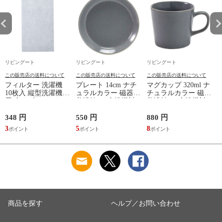
リビングート
リビングート
リビングート
この販売店の送料について
この販売店の送料について
この販売店の送料について
フィルター 洗濯機
プレート 14cm ナチ
マグカップ 320ml ナ
10枚入 縦型洗濯機専
ュラルカラー 磁器
チュラルカラー 磁器
用 糸くずフィルター
美濃焼 （ 食洗機対
美濃焼 （ 食洗機対
（ 縦型 シート型 ゴ
応 電子レンジ対応
応 電子レンジ対応
ミ取り 糸くず ゴミ
ケーキ皿 デザート皿
マグ コップ カップ
348 円
550 円
880 円
1
使い捨て 抗菌 洗濯
取り皿 小皿 日本製
コーヒー 紅茶 珈琲
3
5
8
1
くず取り 排水口 ご
デザートプレート ケ
カフェオレ ミルク
み ほこり 髪の毛 掃
ーキ デザート 取皿
洋食器 おしゃれ ）
除 お手入れ 使い切
菓子皿 お皿 丸皿 お
【アッシュ】
り 洗濯グッズ ）
しゃれ ） 【アッシ
ュ】
商品を探す
ヘルプ／お問い合わせ