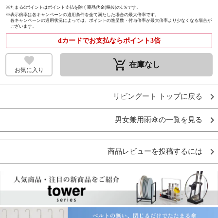
※たまるdポイントはポイント支払を除く商品代金(税抜)の1％です。
※
表示倍率は各キャンペーンの適用条件を全て満たした場合の最大倍率です。
各キャンペーンの適用状況によっては、ポイントの進呈数・付与倍率が最大倍率より少なくなる場合が
ございます。
dカードでお支払ならポイント3倍
remove_shopping_cart
在庫なし
お気に入り
リビングート トップに戻る
男女兼用雨傘の一覧を見る
商品レビューを投稿するには