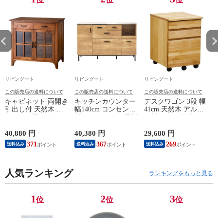
リビングート
リビングート
リビングート
この販売店の送料について
この販売店の送料について
この販売店の送料について
キャビネット 両開き
キッチンカウンター
デスクワゴン 3段 幅
引出し付 天然木 エ
幅140cm コンセント
41cm 天然木 アルダ
スニック調 Timber
付き ステンレス天板
ー材 オイル仕上げ
幅80cm （ リビング
木目調 （ カウンタ
（ 開梱設置 サイド
収納 食器棚 収納 キ
ー 作業台 家電ラッ
ワゴン 袖机 収納 キ
40,880 円
40,380 円
29,680 円
2
ッチン 飾り棚 完成
ク 収納 可動棚 お掃
ャスター付き ワゴン
371
367
269
送料込み
送料込み
送料込み
品 キッチンキャビネ
除ロボット対応 食器
脇机 シンプル デス
ット レトロ ガラス
棚 棚 ラック 2口コン
クサイド 書類収納
扉 ブラウン おしゃ
セント付 脚付 ダー
引き出し 引出 引出
れ ）
人気ランキング
クブラウン ナチュラ
し 小物収納 木製 木
ランキングをもっと見る
ル ウォールナット
目 ナチュラル ）
） 【ナチュラル】
1
2
3
位
位
位