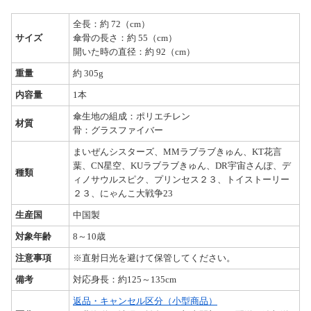
全長：約 72（cm）
サイズ
傘骨の長さ：約 55（cm）
開いた時の直径：約 92（cm）
重量
約 305g
内容量
1本
傘生地の組成：ポリエチレン
材質
骨：グラスファイバー
まいぜんシスターズ、MMラブラブきゅん、KT花言
葉、CN星空、KUラブラブきゅん、DR宇宙さんぽ、デ
種類
ィノサウルスピク、プリンセス２３、トイストーリー
２３、にゃんこ大戦争23
生産国
中国製
対象年齢
8～10歳
注意事項
※直射日光を避けて保管してください。
備考
対応身長：約125～135cm
返品・キャンセル区分（小型商品）