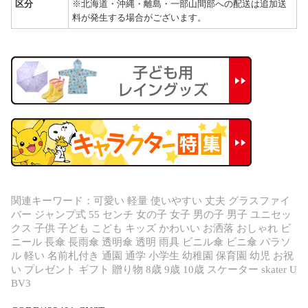
区分
※北海道・沖縄・離島・一部山間部への配送は追加送
料が発生する場合がございます。
関連キーワード：可愛い 軽量 使いやすい 丈夫 グラスファイ
バー ジャンプ式 55 センチ 女の子 女子 男の子 男子 ユニセッ
クス 子供 子ども こども キッズ かわいい お洒落 おしゃれ ビ
ニール 長傘 長雨傘 透明傘 透明 雨具 ビニル傘 ビニ傘 パラソ
ル 軽い 名前札付き 通園 通学 小学生 幼稚園 保育園 幼児 お祝
い プレゼント ギフト 贈り物 8歳 9歳 10歳 スケーター skater U
BV3