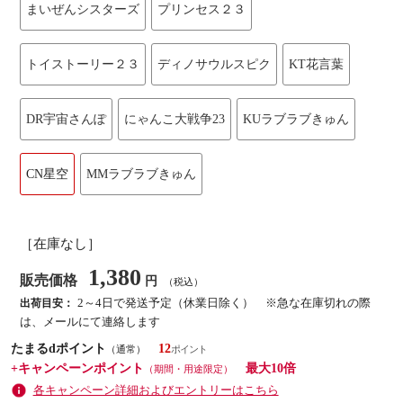
まいぜんシスターズ
プリンセス２３
トイストーリー２３
ディノサウルスピク
KT花言葉
DR宇宙さんぽ
にゃんこ大戦争23
KUラブラブきゅん
CN星空
MMラブラブきゅん
［在庫なし］
1,380
販売価格
円
（税込）
2～4日で発送予定（休業日除く） ※急な在庫切れの際
出荷目安：
は、メールにて連絡します
たまるdポイント
12
（通常）
+キャンペーンポイント
最大10倍
（期間・用途限定）
各キャンペーン詳細およびエントリーはこちら