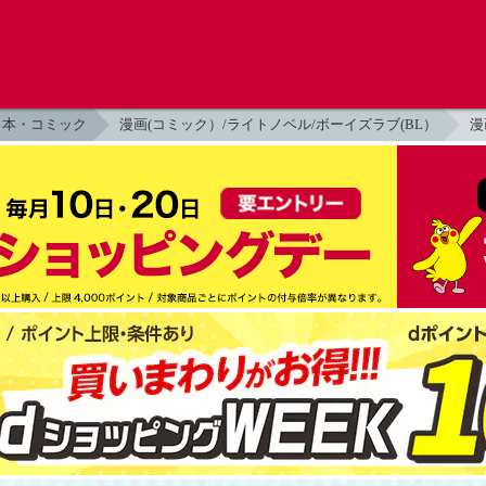
本・コミック
漫画(コミック）/ライトノベル/ボーイズラブ(BL）
漫