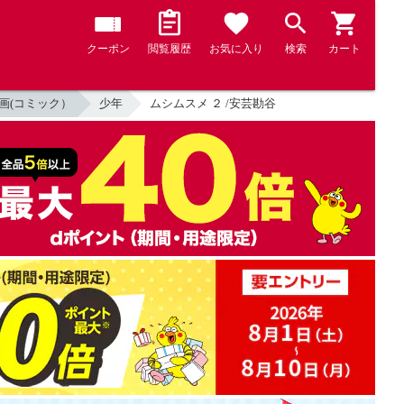
クーポン
閲覧履歴
お気に入り
検索
カート
画(コミック）
少年
ムシムスメ ２ /安芸勘谷