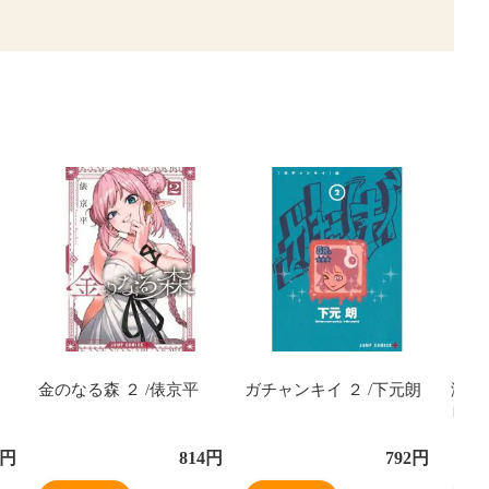
金のなる森 ２ /俵京平
ガチャンキイ ２ /下元朗
滅国
ロー
円
814
円
792
円