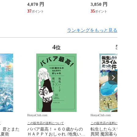
4,070 円
3,850 円
37
35
ランキングをもっと見る
4
5
位
位
HonyaClub.com
HonyaClub.com
て
この販売店の送料について
この販売店の送料について
、君とまた
ババア最高！＋６０歳からの
転生したらスライムだ
見夏衛
ＨＡＰＰＹおしゃれ /地曳いく
異聞 魔国暮らしのトリ