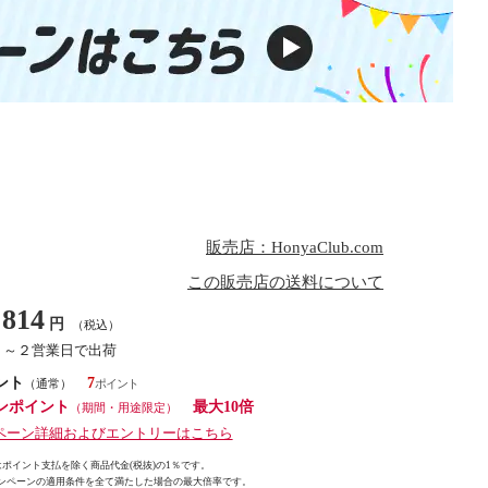
販売店：HonyaClub.com
この販売店の送料について
814
円
（税込）
１～２営業日で出荷
ント
7
（通常）
ンポイント
最大10倍
（期間・用途限定）
ペーン詳細およびエントリーはこちら
ポイント支払を除く商品代金(税抜)の1％です。
ンペーンの適用条件を全て満たした場合の最大倍率です。