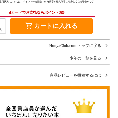
適用状況によっては、ポイントの進呈数・付与倍率が最大倍率より少なくなる場合がござ
dカードでお支払ならポイント3倍
shopping_cart
カートに入れる
り
HonyaClub.com トップに戻る
少年の一覧を見る
商品レビューを投稿するには