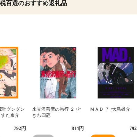
税百選のおすすめ返礼品
荒吐グングン
来見沢善彦の愚行 ２ /と
ＭＡＤ ７ /大鳥雄介
/うすた京介
きわ四葩
792
円
814
円
792