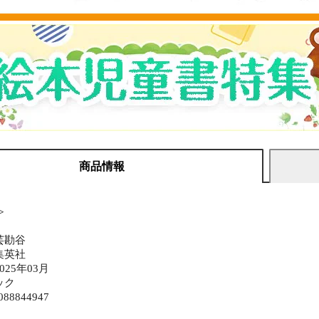
商品情報
≫
芸勘谷
集英社
25年03月
ック
088844947