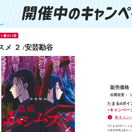
ント最大11倍
メ ２ /安芸勘谷
販売価格
出荷目安：
たまるdポイ
+キャンペー
各キャン
※たまるdポイントは
※
表示倍率は各キャ