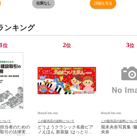
在庫なし
詳細を見る
ランキング
1
2
3
位
位
位
HonyaClub.com
HonyaClub.com
について
この販売店の送料について
この販売店の送料につい
担当者のための
どうようクラシック名曲ピア
堀未央奈写真集 /
取引の法律実務
ノえほん 新装版 /はっとりな
央奈
、媒介、開発、
なみ かいちとおる カワシマミ