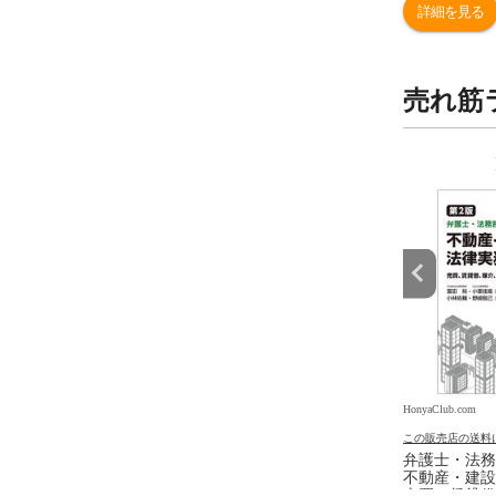
詳細を見る
売れ筋
9
10
位
位
.com
HonyaClub.com
HonyaClub.com
の送料について
この販売店の送料について
この販売店の送料
入門 /神保道夫
看護のアジェンダ ２ /井部俊
弁護士・法務
子
不動産・建設
売買、賃貸借