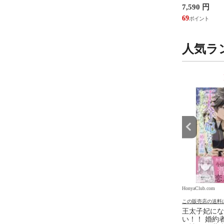
円
2,750 円
7,590 円
設計・監理、
/富田裕 小里
25
69
人気ラ
9
10
位
位
.com
HonyaClub.com
HonyaClub.com
の送料について
この販売店の送料について
この販売店の送料
からはじめる シール
転生したらスライムだった件
王太子妃にな
異聞 魔国暮らしのトリニティ
い！！ 婚約者