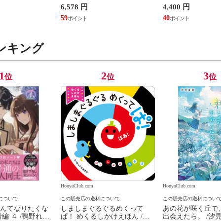
6,578 円
4,400 円
建設請負 第２版
ワコ
佳嵩
59
40
ンキング
1
2
3
位
位
位
HonyaClub.com
HonyaClub.com
について
この販売店の送料について
この販売店の送料につい
んてなりたくな
しましまぐるぐるめくって
あの花が咲く丘で
編 ４ /鴨野れな
ぱ！ めくるしかけえほん /か
出会えたら。 /汐