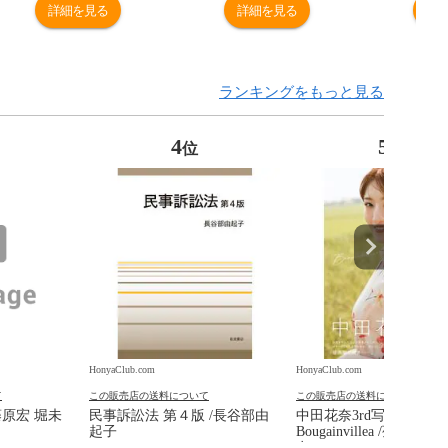
詳細を見る
詳細を見る
詳
ランキングをもっと見る
4
5
位
位
HonyaClub.com
HonyaClub.com
て
この販売店の送料について
この販売店の送料について
藤原宏 堀未
民事訴訟法 第４版 /長谷部由
中田花奈3rd写真集
起子
Bougainvillea /菊地泰
奈