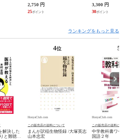
窪・片山法律
データサイエンス発展対応
2,750 円
3,300 円
本統計学会
25
30
ランキングをもっと見る
4
5
位
位
HonyaClub.com
HonyaClub.com
て
この販売店の送料について
この販売店の送料について
を解決した
まんが訳稲生物怪録 /大塚英志
中学教科書ワーク光村
鳴りと難聴の
山本忠宏
国語２年