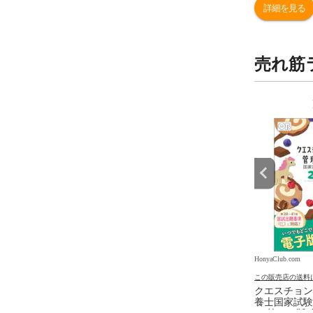
詳細を見る
売れ筋
9
10
位
位
.com
HonyaClub.com
HonyaClub.com
の送料について
この販売店の送料について
この販売店の送料
さんシリーズ「が・
いちばんやさしい 管理栄養士
クエスチョン
」（３点セット） /かが
国家試験対策講座 /渡辺睦行
養士国家試験