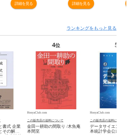
詳細を見る
詳細を見る
詳
ランキングをもっと見る
4
5
位
位
HonyaClub.com
HonyaClub.com
て
この販売店の送料について
この販売店の送料について
と書式 企業
金田一耕助の間取り /木魚庵
データサイエンス発展演
とその解説
本間至
本統計学会公式認定 統