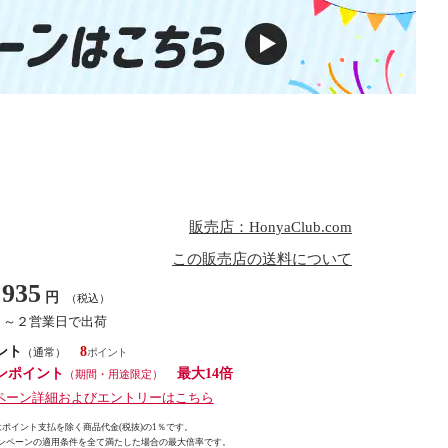
販売店：HonyaClub.com
この販売店の送料について
935
円
（税込）
１～２営業日で出荷
ント
8
（通常）
ンポイント
最大14倍
（期間・用途限定）
ペーン詳細およびエントリーはこちら
ポイント支払を除く商品代金(税抜)の1％です。
ンペーンの適用条件を全て満たした場合の最大倍率です。