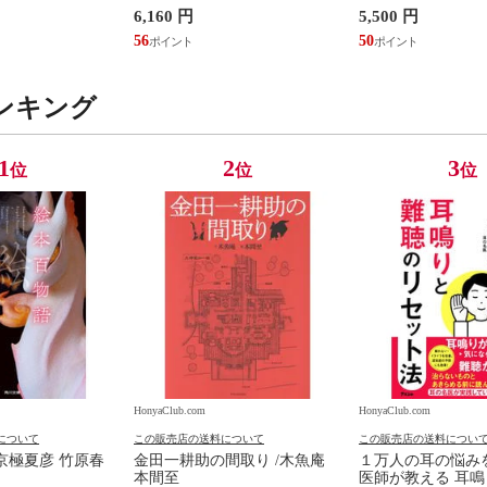
/医療情報科学研
ブリ
第３版 /阿部・井
6,160 円
5,500 円
56
50
ンキング
1
2
3
位
位
位
HonyaClub.com
HonyaClub.com
について
この販売店の送料について
この販売店の送料につい
京極夏彦 竹原春
金田一耕助の間取り /木魚庵
１万人の耳の悩み
本間至
医師が教える 耳