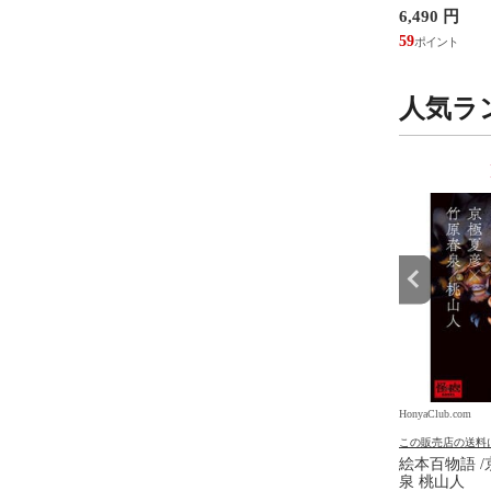
ろし
７ 第２３版 
円
2,530 円
6,490 円
究所
23
59
人気ラ
9
10
位
位
.com
HonyaClub.com
HonyaClub.com
の送料について
この販売店の送料について
この販売店の送料
食の現代史１８バトル /
降りる人 /木野寿彦
絵本百物語 /
 大久保ヤマト
泉 桃山人