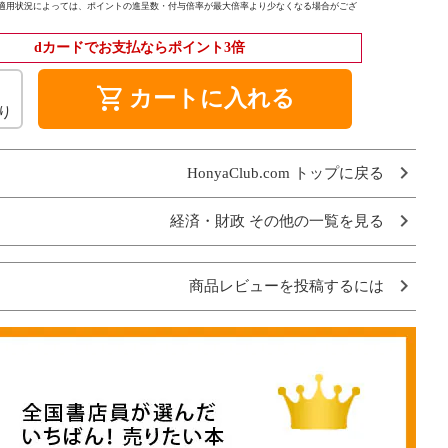
適用状況によっては、ポイントの進呈数・付与倍率が最大倍率より少なくなる場合がござ
dカードでお支払ならポイント3倍
shopping_cart
カートに入れる
り
HonyaClub.com トップに戻る
経済・財政 その他の一覧を見る
商品レビューを投稿するには