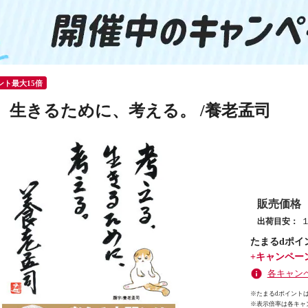
イント最大15倍
。生きるために、考える。 /養老孟司
販売価格
出荷目安：
たまるdポイ
+キャンペー
各キャン
※たまるdポイントは
※
表示倍率は各キャ