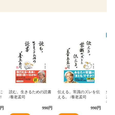
予約
に
読む。生きるための読書
伝える。常識のズレを伝
虫と
！
/養老孟司
える。 /養老孟司
孟司
養老
円
990
円
990
円