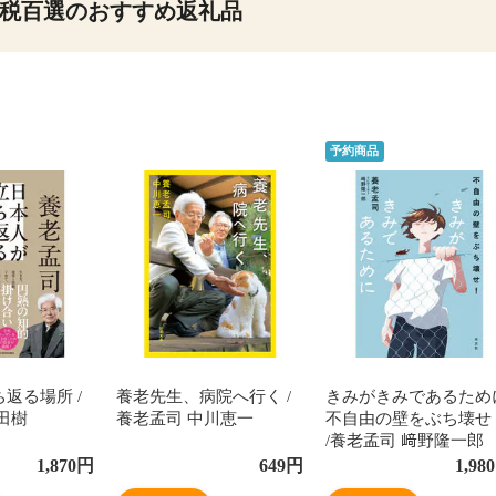
税百選のおすすめ返礼品
予約商品
返る場所 /
養老先生、病院へ行く /
きみがきみであるため
田樹
養老孟司 中川恵一
不自由の壁をぶち壊せ
/養老孟司 﨑野隆一郎
1,870
円
649
円
1,980