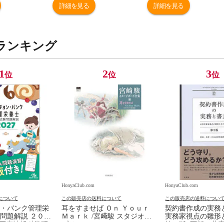
詳細を見る
詳細を見る
ランキング
1
2
3
位
位
位
HonyaClub.com
HonyaClub.com
について
この販売店の送料について
この販売店の送料につい
・バンク管理栄
耳をすませば Ｏｎ Ｙｏｕｒ
契約書作成の実務
問題解説 ２０２
Ｍａｒｋ /宮﨑駿 スタジオジ
実務家視点の雛形