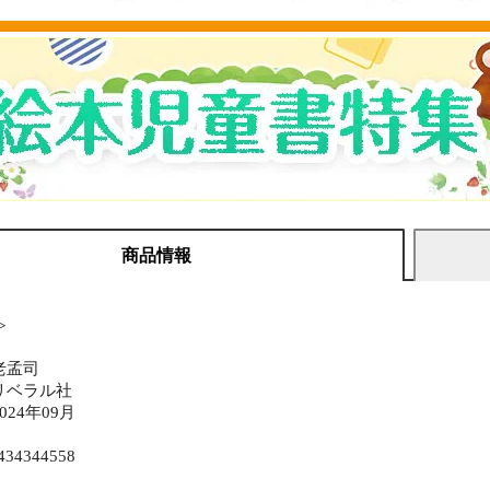
商品情報
≫
老孟司
リベラル社
24年09月
434344558