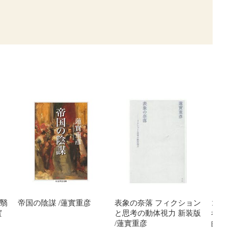
 翳
帝国の陰謀 /蓮實重彦
表象の奈落 フィクション
ゴダ
實
と思考の動体視力 新装版
考と
/蓮實重彦
的な