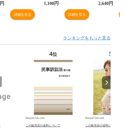
彦
円
1,100
円
2,640
円
詳細を見る
詳細を見る
詳
ランキングをもっと見る
4
5
位
位
HonyaClub.com
HonyaClub.com
て
この販売店の送料について
この販売店の送料について