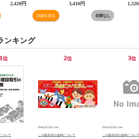
2,420
円
3,410
円
1,320
詳細を見る
在庫なし
ランキング
1
2
3
位
位
位
HonyaClub.com
HonyaClub.com
について
この販売店の送料について
この販売店の送料につい