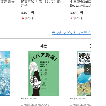
藤原宏 堀未
民事訴訟法 第４版 /長谷部由
中田花奈3rd写真集
起子
Bougainvillea /菊地泰
奈
4,070 円
3,850 円
37
35
ランキングをもっと見る
4
5
位
位
HonyaClub.com
HonyaClub.com
て
この販売店の送料について
この販売店の送料について