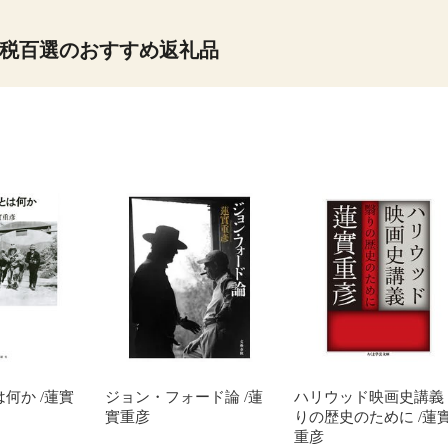
税百選のおすすめ返礼品
何か /蓮實
ジョン・フォード論 /蓮
ハリウッド映画史講義
實重彦
りの歴史のために /蓮
重彦