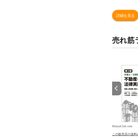
詳細を見る
売れ筋
9
10
位
位
.com
HonyaClub.com
HonyaClub.com
の送料について
この販売店の送料について
この販売店の送料