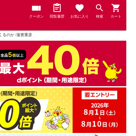
クーポン
閲覧履歴
お気に入り
検索
カート
るのか /蓮實重彦