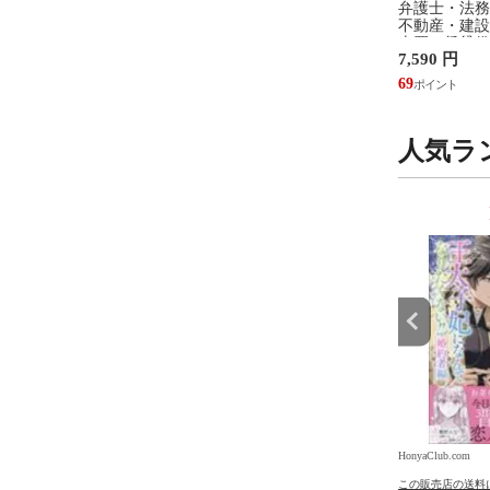
入門 /神保道夫
看護のアジェンダ ２ /井部俊
弁護士・法務
子
不動産・建設
売買、賃貸借
円
2,750 円
7,590 円
設計・監理、
/富田裕 小里
25
69
人気ラ
9
10
位
位
.com
HonyaClub.com
HonyaClub.com
の送料について
この販売店の送料について
この販売店の送料