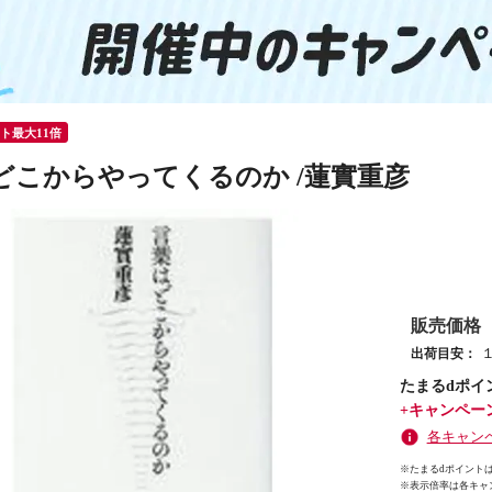
ント最大11倍
どこからやってくるのか /蓮實重彦
販売価格
出荷目安：
たまるdポイ
+キャンペー
各キャン
※たまるdポイントは
※
表示倍率は各キャ