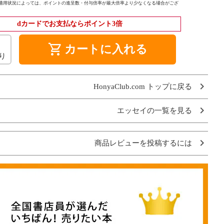
適用状況によっては、ポイントの進呈数・付与倍率が最大倍率より少なくなる場合がござ
dカードでお支払ならポイント3倍
shopping_cart
カートに入れる
り
HonyaClub.com トップに戻る
エッセイの一覧を見る
商品レビューを投稿するには