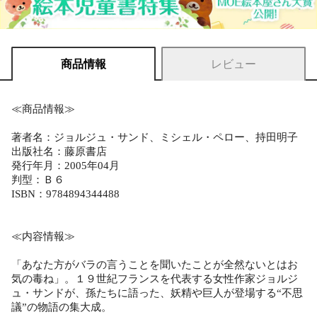
商品情報
レビュー
≪商品情報≫
著者名：ジョルジュ・サンド、ミシェル・ペロー、持田明子
出版社名：藤原書店
発行年月：2005年04月
判型：Ｂ６
ISBN：9784894344488
≪内容情報≫
「あなた方がバラの言うことを聞いたことが全然ないとはお
気の毒ね」。１９世紀フランスを代表する女性作家ジョルジ
ュ・サンドが、孫たちに語った、妖精や巨人が登場する“不思
議”の物語の集大成。