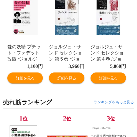
愛の妖精 プチッ
ジョルジュ・サ
ジョルジュ・サ
ト・ファデット
ンド セレクショ
ンド セレクショ
改版 /ジョルジ
ン 第５巻 /ジョ
ン 第４巻 /ジョ
ュ・サンド 宮崎
ルジュ・サンド
ルジュ・サンド
1,100
円
3,960
円
5,060
円
嶺雄
ミシェル・ペロ
ミシェル・ペロ
ー 持田明子
ー 持田明子
詳細を見る
詳細を見る
詳細を見る
売れ筋ランキング
ランキングをもっと見る
1
2
3
位
位
位
HonyaClub.com
この販売店の送料について