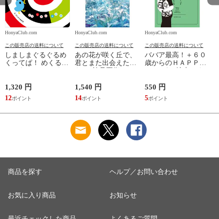
HonyaClub.com
HonyaClub.com
HonyaClub.com
H
この販売店の送料について
この販売店の送料について
この販売店の送料について
しましまぐるぐるめ
あの花が咲く丘で、
ババア最高！＋６０
くってぱ！ めくるし
君とまた出会えた
歳からのＨＡＰＰＹ
かけえほん /かしわ
ら。 /汐見夏衛
おしゃれ /地曳いく
らあきお
子 槇村さとる
1,320 円
1,540 円
550 円
7
12
14
5
6
商品を探す
ヘルプ／お問い合わせ
お気に入り商品
お知らせ
最近チェックした商品
よくあるご質問