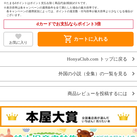
※たまるdポイントはポイント支払を除く商品代金(税抜)の1％です。
※
表示倍率は各キャンペーンの適用条件を全て満たした場合の最大倍率です。
各キャンペーンの適用状況によっては、ポイントの進呈数・付与倍率が最大倍率より少なくなる場合が
ございます。
dカードでお支払ならポイント3倍
shopping_cart
カートに入れる
お気に入り
HonyaClub.com トップに戻る
外国の小説（全集）の一覧を見る
商品レビューを投稿するには