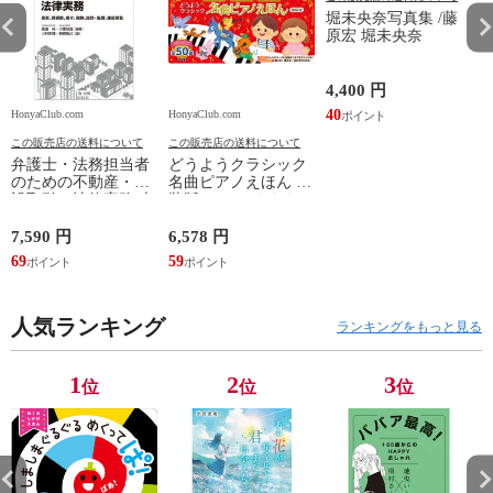
堀未央奈写真集 /藤
原宏 堀未央奈
4,400 円
40
HonyaClub.com
HonyaClub.com
H
この販売店の送料について
この販売店の送料について
弁護士・法務担当者
どうようクラシック
のための不動産・建
名曲ピアノえほん 新
設取引の法律実務 売
装版 /はっとりなな
買、賃貸借、媒介、
み かいちとおる カ
開発、設計・監理、
ワシマミワコ
7,590 円
6,578 円
4
建設請負 第２版 /富
69
59
3
田裕 小里佳嵩
人気ランキング
ランキングをもっと見る
1
2
3
位
位
位