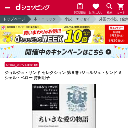
閲覧履歴
お気に入り
検索
カート
トップページ
本・コミック
小説・エッセイ
外国の小説（全
8/7 時点_ポイント最大11倍
ジョルジュ・サンド セレクション 第８巻 /ジョルジュ・サンド ミ
シェル・ペロー 持田明子