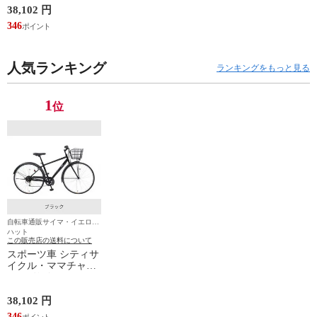
ィーククロス) ブラ
38,102 円
ック 27インチ 整備
346
士が100%組み立てた
状態でお届け
人気ランキング
ランキングをもっと見る
1
位
自転車通販サイマ・イエロー
ハット
この販売店の送料について
スポーツ車 シティサ
イクル・ママチャリ
cyma(サイマ) cyma
weekCross(サイマウ
ィーククロス) ブラ
38,102 円
ック 27インチ 整備
346