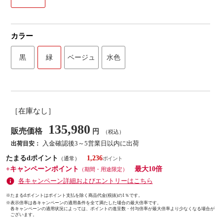
カラー
黒
緑
ベージュ
水色
［在庫なし］
135,980
販売価格
円
（税込）
入金確認後3～5営業日以内に出荷
出荷目安：
たまるdポイント
1,236
（通常）
+キャンペーンポイント
最大10倍
（期間・用途限定）
各キャンペーン詳細およびエントリーはこちら
※たまるdポイントはポイント支払を除く商品代金(税抜)の1％です。
※
表示倍率は各キャンペーンの適用条件を全て満たした場合の最大倍率です。
各キャンペーンの適用状況によっては、ポイントの進呈数・付与倍率が最大倍率より少なくなる場合が
ございます。