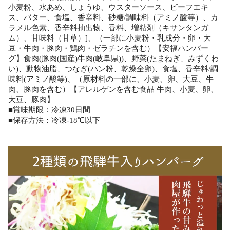
小麦粉、水あめ、しょうゆ、ウスターソース、ビーフエキ
ス、バター、食塩、香辛料、砂糖/調味料（アミノ酸等）、カ
ラメル色素、香辛料抽出物、香料、増粘剤（キサンタンガ
ム）、甘味料（甘草）]、（一部に小麦粉・乳成分・卵・大
豆・牛肉・豚肉・鶏肉・ゼラチンを含む）【安福ハンバー
グ】食肉(豚肉(国産)牛肉(岐阜県))、野菜(たまねぎ、みずくわ
い)、動物油脂、つなぎ(パン粉、乾燥全卵)、食塩、香辛料/調
味料(アミノ酸等)、（原材料の一部に、小麦、卵、大豆、牛
肉、豚肉を含む）【アレルゲンを含む食品 牛肉、小麦、卵、
大豆、豚肉】
■賞味期限：冷凍30日間
■保存方法：冷凍-18℃以下