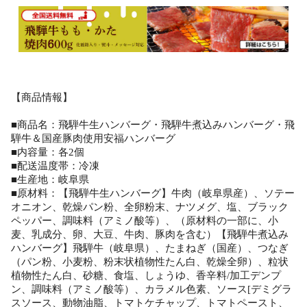
【商品情報】
■商品名：飛騨牛生ハンバーグ・飛騨牛煮込みハンバーグ・飛
騨牛＆国産豚肉使用安福ハンバーグ
■内容量：各2個
■配送温度帯：冷凍
■生産地：岐阜県
■原材料：【飛騨牛生ハンバーグ】牛肉（岐阜県産）、ソテー
オニオン、乾燥パン粉、全卵粉末、ナツメグ、塩、ブラック
ペッパー、調味料（アミノ酸等）、（原材料の一部に、小
麦、乳成分、卵、大豆、牛肉、豚肉を含む）【飛騨牛煮込み
ハンバーグ】飛騨牛（岐阜県）、たまねぎ（国産）、つなぎ
（パン粉、小麦粉、粉末状植物性たん白、乾燥全卵）、粒状
植物性たん白、砂糖、食塩、しょうゆ、香辛料/加工デンプ
ン、調味料（アミノ酸等）、カラメル色素、ソース[デミグラ
スソース、動物油脂、トマトケチャップ、トマトペースト、