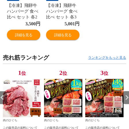
【冷凍】飛騨牛
【冷凍】飛騨牛
ハンバーグ 食べ
ハンバーグ 食べ
比べ セット 各2
比べ セット 各3
個 ギフト箱入 送
個 ギフト箱入 送
3,500
円
5,001
円
料無料 惣菜 精肉
料無料 惣菜 精肉
肉 ギフト お祝い
肉 ギフト お祝い
詳細を見る
詳細を見る
御礼 御祝 内祝
御礼 御祝 内祝
d3
hrp
売れ筋ランキング
ランキングをもっと見る
1
2
3
位
位
位
肉のひぐち
肉のひぐち
肉のひぐち
この販売店の送料について
この販売店の送料について
この販売店の送料について