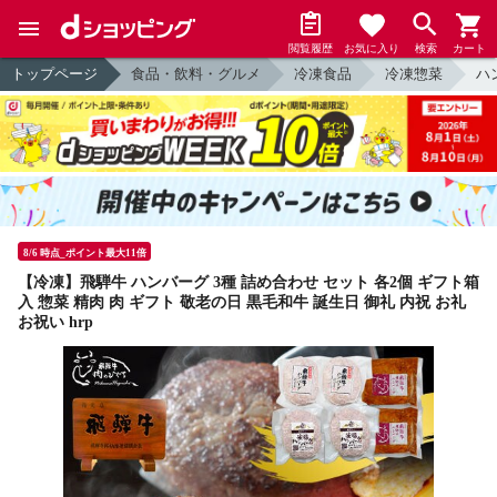
閲覧履歴
お気に入り
検索
カート
トップページ
食品・飲料・グルメ
冷凍食品
冷凍惣菜
ハ
8/6 時点_ポイント最大11倍
【冷凍】飛騨牛 ハンバーグ 3種 詰め合わせ セット 各2個 ギフト箱
入 惣菜 精肉 肉 ギフト 敬老の日 黒毛和牛 誕生日 御礼 内祝 お礼
お祝い hrp