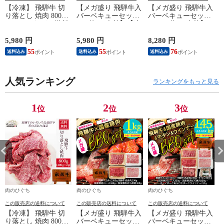
【冷凍】 飛騨牛 切
【メガ盛り 飛騨牛入
【メガ盛り 飛騨牛入
り落とし 焼肉 800g
バーベキューセット
バーベキューセット
(400g×2パック) 送料
1kg 約4-5人前】【冷
1.45kg 約4-5人前】
無料 バーベキュー
凍】飛騨牛＆国産豚
【冷凍】 送料無料
訳アリ 訳あり わけ
肉 焼き肉セット 送
飛騨牛＆国産豚肉＆
5,980 円
5,980 円
8,280 円
2
あり 肉 おうち焼き
料無料 バーベキュー
牛タン ＆ウインナー
55
55
76
送料込み
送料込み
送料込み
肉 黒毛和牛 お試し
BBQ 焼肉 焼き肉 和
1.45㎏ バーベキュー
hrp
牛 国産 hrp
焼き肉 焼肉 銘柄和
牛 国産豚 牛たん
き
人気ランキング
BBQ 詰め合わせ
ランキングをもっと見る
1
2
3
位
位
位
肉のひぐち
肉のひぐち
肉のひぐち
この販売店の送料について
この販売店の送料について
この販売店の送料について
【冷凍】 飛騨牛 切
【メガ盛り 飛騨牛入
【メガ盛り 飛騨牛入
り落とし 焼肉 800g
バーベキューセット
バーベキューセット
ビ