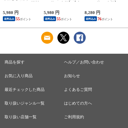
(400g×2パック) 送料
1kg 約4-5人前】【冷
1.45kg 約4-5人前】
無料 バーベキュー
凍】飛騨牛＆国産豚
【冷凍】 送料無料
訳アリ 訳あり わけ
肉 焼き肉セット 送
飛騨牛＆国産豚肉＆
5,980 円
5,980 円
8,280 円
5
あり 肉 おうち焼き
料無料 バーベキュー
牛タン ＆ウインナー
料
55
55
76
送料込み
送料込み
送料込み
肉 黒毛和牛 お試し
BBQ 焼肉 焼き肉 和
1.45㎏ バーベキュー
hrp
牛 国産 hrp
焼き肉 焼肉 銘柄和
牛 国産豚 牛たん
BBQ 詰め合わせ
商品を探す
ヘルプ／お問い合わせ
お気に入り商品
お知らせ
最近チェックした商品
よくあるご質問
取り扱いジャンル一覧
はじめての方へ
取り扱い店舗一覧
ご利用規約