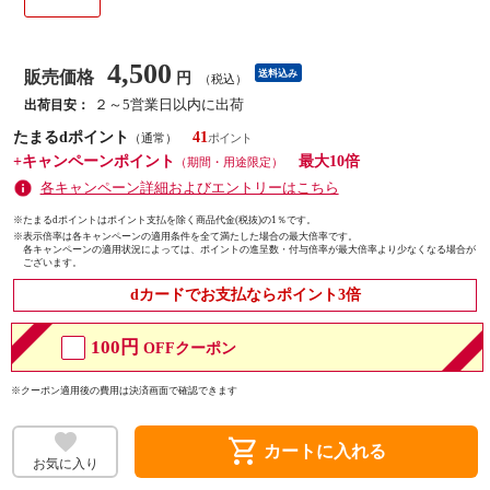
4,500
販売価格
送料込み
円
（税込）
２～5営業日以内に出荷
出荷目安：
たまるdポイント
41
（通常）
+キャンペーンポイント
最大10倍
（期間・用途限定）
各キャンペーン詳細およびエントリーはこちら
※たまるdポイントはポイント支払を除く商品代金(税抜)の1％です。
※
表示倍率は各キャンペーンの適用条件を全て満たした場合の最大倍率です。
各キャンペーンの適用状況によっては、ポイントの進呈数・付与倍率が最大倍率より少なくなる場合が
ございます。
dカードでお支払ならポイント3倍
100円
OFFクーポン
※クーポン適用後の費用は決済画面で確認できます
shopping_cart
カートに入れる
お気に入り