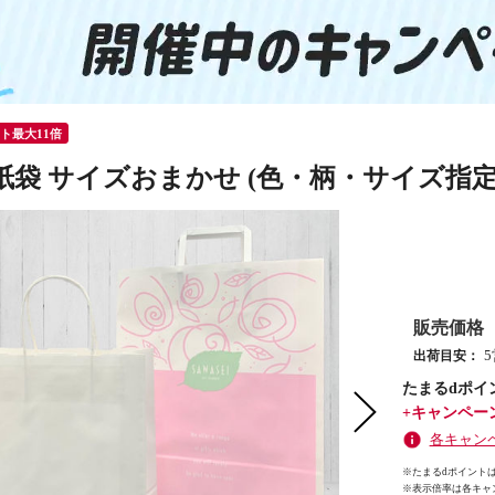
ント最大11倍
紙袋 サイズおまかせ (色・柄・サイズ指定
販売価格
出荷目安：
たまるdポイ
+キャンペー
各キャン
※たまるdポイントは
※
表示倍率は各キャ