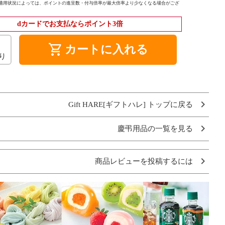
適用状況によっては、ポイントの進呈数・付与倍率が最大倍率より少なくなる場合がござ
dカードでお支払ならポイント3倍
shopping_cart
カートに入れる
り
Gift HARE[ギフトハレ] トップに戻る
慶弔用品の一覧を見る
商品レビューを投稿するには