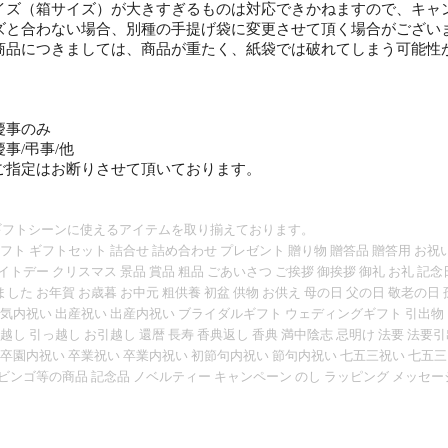
イズ（箱サイズ）が大きすぎるものは対応できかねますので、キャ
ズと合わない場合、別種の手提げ袋に変更させて頂く場合がござい
商品につきましては、商品が重たく、紙袋では破れてしまう可能性
慶事のみ
事/弔事/他
ご指定はお断りさせて頂いております。
ギフトシーンに使えるアイテムを取り揃えております。
ギフト ギフトセット 詰合せ 詰め合わせ プレゼント 贈り物 贈答品 贈答用 お祝い
イトデー クリスマス 景品 賞品 粗品 ごあいさつ ご挨拶 御挨拶 御礼 お礼 記
した お年賀 お歳暮 お中元 粗供養 初盆 供物 お供え 母の日 父の日 敬老の日 
快気内祝い 出産祝い 出産内祝い ブライダルギフト ウェディングギフト 引出物 
引越し 引っ越し お引越し 還暦 長寿 香典返し 香典 満中陰志 忌明け 法要 法要
 卒園内祝い 卒業祝い 卒業内祝い 初節句内祝い 節句内祝い 七五三祝い 七五三
ビンゴ等の商品 記念品 ノベルティー キャンペーン のし ラッピング メッセ