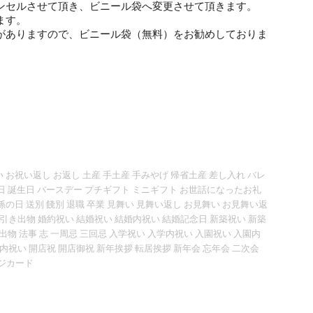
ンセルさせて頂き、ビニール袋へ変更させて頂きます。
ます。
がありますので、ビニール袋（無料）をお勧めしておりま
 お祝い返し お返し 土産 手土産 手みやげ 帰省土産 差し入れ バレ
念日 誕生日 バースデー プチギフト ミニギフト お世話になったお礼
孫の日 送別 餞別 退職 卒業 見舞い 見舞い返し お見舞い お見舞い返
引き出物 婚約祝い 結婚祝い 結婚内祝い 結婚記念日 新築祝い 新築
引出物 法事 志 一周忌 三回忌 入学祝い 入学内祝い 入園祝い 入園内
内祝い 開店祝 開店御祝 新年挨拶 転居挨拶 新年会 忘年会 二次会
ージカード