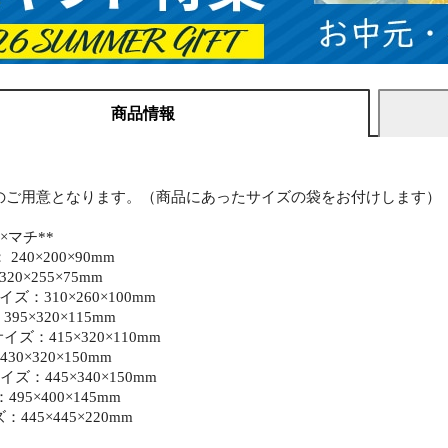
商品情報
】
のご用意となります。（商品にあったサイズの袋をお付けします）
×マチ**
240×200×90mm
0×255×75mm
ズ：310×260×100mm
95×320×115mm
ズ：415×320×110mm
0×320×150mm
ズ：445×340×150mm
95×400×145mm
445×445×220mm