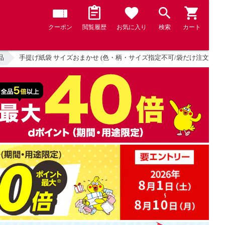
クーポン
閲覧履歴
お気に入り
検索
カート
品
手提げ紙袋 サイズおまかせ (色・柄・サイズ指定不可/袋だけ注文不可)