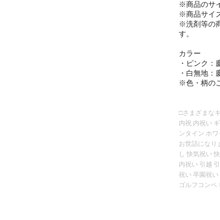
※商品のサ
※商品サイ
※洗剤等の
す。
カラー
・ピンク：
・白無地：慶
※色・柄の
□さまざまな
内祝 内祝い 
ンタイン ホワ
お世話になりま
し 快気祝い 
内祝い 引越 
祝い 卒園祝い
ゴルフコンペ 