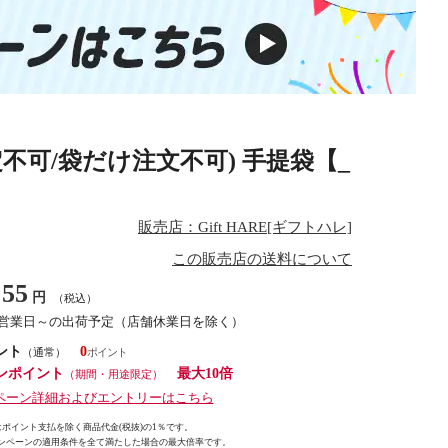
不可/袋だけ注文不可) 手提袋【_
販売店：Gift HARE[ギフトハレ]
この販売店の送料について
55
円
（税込）
5営業日～の出荷予定（店舗休業日を除く）
ント
0
（通常）
ンポイント
最大10倍
（期間・用途限定）
ペーン詳細およびエントリーはこちら
ポイント支払を除く商品代金(税抜)の1％です。
ンペーンの適用条件を全て満たした場合の最大倍率です。