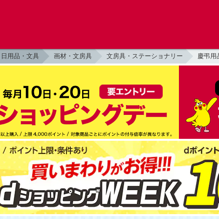
日用品・文具
画材・文房具
文房具・ステーショナリー
慶弔用