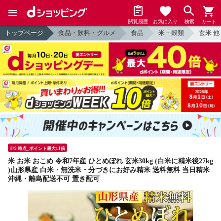
閲覧履歴
お気に入り
検索
カート
トップページ
食品・飲料・グルメ
食品
米・穀類
玄米 他
8/9 時点_ポイント最大11倍
米 お米 おこめ 令和7年産 ひとめぼれ 玄米30kg (白米に精米後27kg
)山形県産 白米・無洗米・分づきにお好み精米 送料無料 当日精米
沖縄・離島配送不可 置き配可