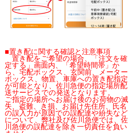
■置き配に関する確認と注意事項
置き配をご希望の場合、「注文を確
定する」画面内、「希望時間帯」か
ら、宅配ボックス、玄関前、メーター
ボックス、物置、車庫への置き配指定
が可能となり、佐川急便の指定場所配
送サービスでの発送となります。
ご指定の場所へお届け後のお荷物の滅
失、盗難、き損、お届け先住所、氏名
の誤入力が原因での誤配達や紛失など
について、弊社及び佐川急便では、佐
川急便の誤配達を除き一切責任を負い