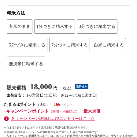
精米方法
玄米のまま
1分づきに精米する
3分づきに精米する
5分づきに精米する
7分づきに精米する
白米に精米する
無洗米に精米する
18,000
販売価格
送料込み
円
（税込）
1-3営業日(土日祝・8/12～8/16は店休日)
出荷目安：
たまるdポイント
166
（通常）
+キャンペーンポイント
最大10倍
（期間・用途限定）
各キャンペーン詳細およびエントリーはこちら
※たまるdポイントはポイント支払を除く商品代金(税抜)の1％です。
※
表示倍率は各キャンペーンの適用条件を全て満たした場合の最大倍率です。
各キャンペーンの適用状況によっては、ポイントの進呈数・付与倍率が最大倍率より少なくなる場合が