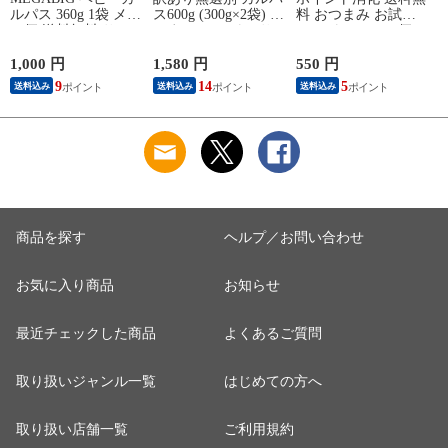
ルパス 360g 1袋 メー
ス600g (300g×2袋) お
料 おつまみ お試し
ス
ル便 送料無料 サラ
つまみ カルパス サ
カルパス メール便
ミ お試し お買い得
ラミ 送料無料 お試
[あらびきポークカル
ポイント消化 おつま
し ポイント消化 お
パス 100g S2] YP 即
1,000 円
1,580 円
550 円
2
み YP [サラミ家
徳用 メール便 NP [無
送
9
14
5
送料込み
送料込み
送料込み
MEGABIG ベビーカ
選別Aカルパス２袋
ルパス 360g 1袋 L3]
LN] 即送
B
即送
商品を探す
ヘルプ／お問い合わせ
お気に入り商品
お知らせ
最近チェックした商品
よくあるご質問
取り扱いジャンル一覧
はじめての方へ
取り扱い店舗一覧
ご利用規約