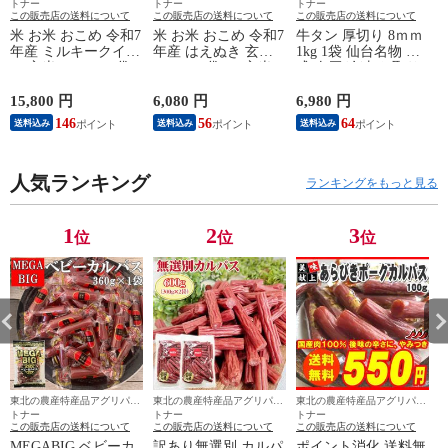
トナー
トナー
トナー
この販売店の送料について
この販売店の送料について
この販売店の送料について
米 お米 おこめ 令和7
米 お米 おこめ 令和7
牛タン 厚切り 8ｍｍ
年産 ミルキークイー
年産 はえぬき 玄米
1kg 1袋 仙台名物 熟
2
ン 玄米20kg 10kg袋
10kg 5kg袋×2 (玄米の
成 肉厚 冷凍 お取り
×2 (玄米のまま
まま 5kg×2袋 )山形県
寄せ 焼肉 牛肉 塩味
10kg×2袋 )山形県産
産 白米・無洗米・分
送料無料 [牛たん塩
15,800 円
6,080 円
6,980 円
1
白米・無洗米・分づ
づきにお好み精米 送
味厚切8mm×1袋] 即
146
56
64
送料込み
送料込み
送料込み
きにお好み精米 送料
料無料 当日精米 沖
送 沖縄・離島配送不
無料 当日精米 沖
縄・離島配送不可 置
可
縄・離島配送不可 置
き配可
き配可
人気ランキング
ランキングをもっと見る
1
2
3
位
位
位
東北の農産特産品アグリパー
東北の農産特産品アグリパー
東北の農産特産品アグリパー
トナー
トナー
トナー
この販売店の送料について
この販売店の送料について
この販売店の送料について
MEGABIG ベビーカ
訳あり無選別 カルパ
ポイント消化 送料無